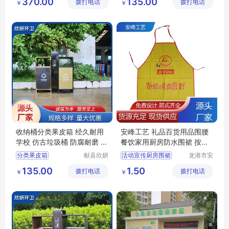
370.00
135.00
拨打电话
有限公司
拨打电话
制造有限
￥
￥
源头厂家
环卫分类果皮箱
公司
防火功能好分类果皮箱
收纳桶分类果皮箱
收纳桶分类果皮箱 经久耐用
安峰工艺 礼品百货用品围腰
学校 仿古垃圾桶 防腐耐磨 欣
餐饮家用厨房防水围裙 按需
妍
定制
分类果皮箱
献县欣妍
活动宣传厨房围裙
龙港市安
环卫设备
封纸塑制
仿古垃圾桶分类果皮箱
广告宣传印字围裙
135.00
1.50
拨打电话
制造有限
拨打电话
品厂（个
￥
￥
学校分类果皮箱
防水防油涤纶围裙
公司
体工商
经久耐用分类果皮箱
印字工作服围裙
户）
收纳桶分类果皮箱
广告工装印花围裙