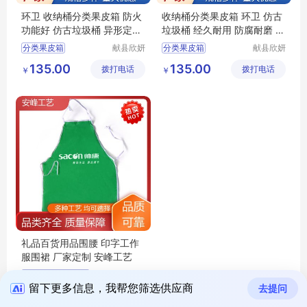
环卫 收纳桶分类果皮箱 防火
收纳桶分类果皮箱 环卫 仿古
功能好 仿古垃圾桶 异形定制
垃圾桶 经久耐用 防腐耐磨 欣
欣妍
妍
分类果皮箱
献县欣妍
分类果皮箱
献县欣妍
环卫设备
环卫设备
仿古垃圾桶分类果皮箱
仿古垃圾桶分类果皮箱
135.00
135.00
拨打电话
制造有限
拨打电话
制造有限
￥
￥
环卫分类果皮箱
环卫分类果皮箱
公司
公司
防火功能好分类果皮箱
经久耐用分类果皮箱
收纳桶分类果皮箱
收纳桶分类果皮箱
礼品百货用品围腰 印字工作
服围裙 厂家定制 安峰工艺
防水防油广告围裙
龙港市安
封纸塑制
留下更多信息，我帮您筛选供应商
防水防油涤纶围裙
去提问
1.50
拨打电话
品厂（个
￥
广告工装印花围裙