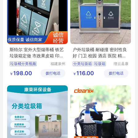
斯特尔 室外大型烟蒂桶 铁艺
户外垃圾桶 耐碰撞 密封性良
垃圾箱定做 市政果皮箱 印花
好 门卫 校园 酒店 医院 精细
LOGO
制作
垃圾桶分类视频
福建泉州
分类垃圾箱
垃圾箱
缙云县康
斯特尔工
荣环保设
垃圾分类垃圾桶绘画
果皮箱
分类垃圾桶
198.00
116.00
拨打电话
艺品有限
拨打电话
备有限公
￥
￥
垃圾桶分类照片
不锈钢垃圾箱
公司
司
医疗垃圾桶分类五大类
不锈钢垃圾桶价格表