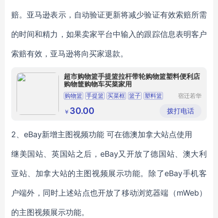
赔。亚马逊表示，自动验证更新将减少验证有效索赔所需
的时间和精力，如果卖家平台中输入的跟踪信息表明客户
索赔有效，亚马逊将向买家退款。
超市购物篮手提篮拉杆带轮购物篮塑料便利店
购物筐购物车买菜家用
购物篮
手提篮
买菜框
篮子
塑料篮
宿迁若华
信息科技
有限公司
30.00
拨打电话
￥
2、eBay新增主图视频功能 可在德澳加拿大站点使用
继美国站、英国站之后，eBay又开放了德国站、澳大利
亚站、加拿大站的主图视频展示功能。除了eBay手机客
户端外，同时上述站点也开放了移动浏览器端（mWeb）
的主图视频展示功能。