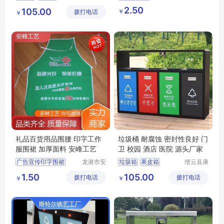
荣环保设
港区全瑞
不锈钢垃圾箱
36cm活动礼品广告盆子
2.50
105.00
￥
拨打电话
备有限公
琦日用品
￥
分类垃圾桶
司
店
分类垃圾箱
礼品百货用品围腰 印字工作
垃圾桶 耐腐蚀 密封性良好 门
服围裙 加厚面料 安峰工艺
卫 校园 酒店 医院 源头厂家
广告宣传印字围裙
龙港市安
垃圾箱
果皮箱
缙云县康
封纸塑制
荣环保设
广告工装印花围裙
分类垃圾箱
1.50
105.00
拨打电话
品厂（个
拨打电话
备有限公
￥
￥
印字工作服围裙
不锈钢垃圾箱
体工商
司
防水防油涤纶围裙
分类垃圾桶
户）
活动宣传厨房围裙