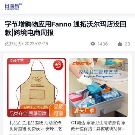
字节增购物应用Fanno 通拓沃尔玛店没回
款|跨境电商周报
亿邦动力/ 2022-02-25
1406
68
礼品百货用品围腰 活动宣传
CT施达 家居卫生清洁套装 家
厨房围裙 免费设计 安峰工艺
政开荒保洁工具擦玻璃刮抹
布刷子组合