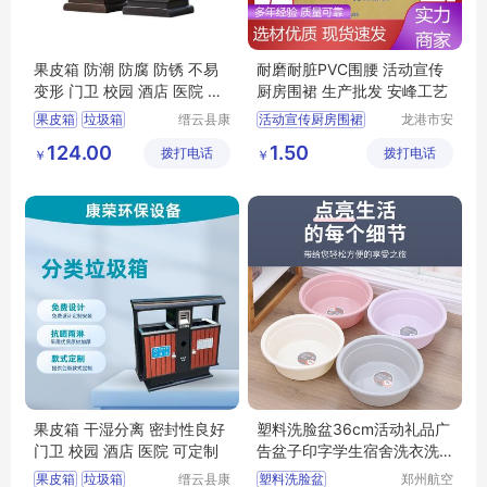
果皮箱 防潮 防腐 防锈 不易
耐磨耐脏PVC围腰 活动宣传
变形 门卫 校园 酒店 医院 坚
厨房围裙 生产批发 安峰工艺
固耐用
果皮箱
垃圾箱
缙云县康
活动宣传厨房围裙
龙港市安
荣环保设
封纸塑制
分类垃圾桶
印字工作服围裙
124.00
1.50
拨打电话
备有限公
拨打电话
品厂（个
￥
￥
不锈钢垃圾箱
一次性涤纶火锅围裙
司
体工商
分类垃圾箱
广告宣传印字围裙
户）
餐饮家用厨房围裙
果皮箱 干湿分离 密封性良好
塑料洗脸盆36cm活动礼品广
门卫 校园 酒店 医院 可定制
告盆子印字学生宿舍洗衣洗
脚塑料盆
果皮箱
垃圾箱
缙云县康
塑料洗脸盆
郑州航空