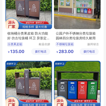
收纳桶分类果皮箱 防火功能
公园户外不锈钢分类垃圾箱
好 仿古垃圾桶 环卫 异形定制
园林四分类垃圾房经久耐用
欣妍
分类果皮箱
献县欣妍
不锈钢垃圾箱
扬州绿洁
环卫设备
公共设施
仿古垃圾桶分类果皮箱
景区垃圾桶
135.00
283.00
拨打电话
制造有限
拨打电话
有限公司
￥
￥
环卫分类果皮箱
环卫垃圾箱
公司
防火功能好分类果皮箱
公园果壳箱
收纳桶分类果皮箱
环卫果皮箱