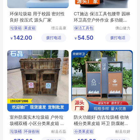
环保垃圾箱 用于校园 密封性
CT施达 保洁工具包腰带 园林
良好 按压式 源头厂家
环卫高空户外作业 多功能维
修清洁帆布包
垃圾箱
果皮箱
缙云县康
保洁工具包
佛山健力
荣环保设
清洁用品
不锈钢垃圾箱
保洁工具腰带
142.00
54.50
拨打电话
备有限公
拨打电话
有限公司
￥
￥
分类垃圾箱
户外作业包
司
分类垃圾桶
清洁帆布包
室外防腐实木垃圾箱 户外垃
防火功能好 仿古垃圾桶 收纳
圾桶双桶 小区分类果皮箱 二
桶分类果皮箱 环卫 防腐耐磨
分类 可定制
欣妍
垃圾桶
环保收纳
献县石磊
分类果皮箱
献县欣妍
环卫设备
环卫设备
防腐实木
定制批发
仿古垃圾桶分类果皮箱