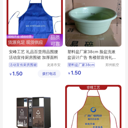
安峰工艺 礼品百货用品围腰
塑料盆厂家38cm 脸盆洗漱
活动宣传厨房围裙 加厚面料
盆设计广告 售楼部宣传礼品
摆地摊
活动宣传厨房围裙
龙港市安
塑料盆厂家38cm
郑州航空
封纸塑制
港区全瑞
印字防水防油围裙
脸盆洗漱盆设计广告
1.50
1.50
￥
拨打电话
品厂（个
琦日用品
￥
印字工作服围裙
售楼部宣传礼品摆地摊
体工商
店
防水防油涤纶围裙
户）
一次性涤纶火锅围裙