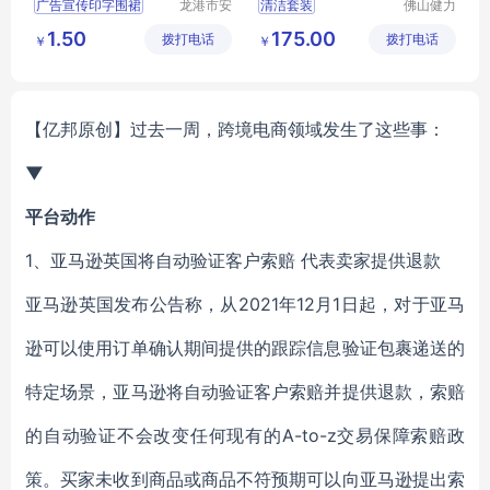
广告宣传印字围裙
龙港市安
清洁套装
佛山健力
封纸塑制
清洁用品
防水防油涤纶围裙
清洁工具组合
1.50
175.00
拨打电话
品厂（个
拨打电话
有限公司
￥
￥
一次性涤纶火锅围裙
开荒保洁工具
体工商
活动宣传厨房围裙
保洁工具组合
户）
餐饮家用厨房围裙
【亿邦原创】
过去一周，跨境电商领域发生了这些事：
▼
平台动作
1、亚马逊英国将自动验证客户索赔 代表卖家提供退款
亚马逊英国发布公告称，从2021年12月1日起，对于亚马
逊可以使用订单确认期间提供的跟踪信息验证包裹递送的
特定场景，亚马逊将自动验证客户索赔并提供退款，索赔
的自动验证不会改变任何现有的A-to-z交易保障索赔政
策。买家未收到商品或商品不符预期可以向亚马逊提出索