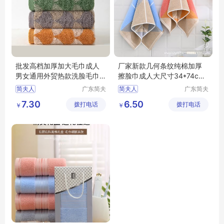
批发高档加厚加大毛巾成人
厂家新款几何条纹纯棉加厚
男女通用外贸热款洗脸毛巾
擦脸巾成人大尺寸34*74cm
纯棉
家庭毛巾
简夫人
广东简夫
简夫人
广东简夫
人家纺有
人家纺有
7.30
6.50
拨打电话
限公司
拨打电话
限公司
￥
￥