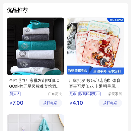
优品推荐
全棉毛巾厂家批发刺绣印LO
厂家批发 数码印花毛巾 体育
GO纯棉五星级标准宾馆酒店
赛事可爱印花 卡通明星周边
民俗浴巾
手办 柔安家居
简夫人
广东简夫
毛巾
数码印花毛巾
柔安家居
人家纺有
用品（南
毛巾定制
印花毛巾
7.00
4.10
拨打电话
限公司
拨打电话
通）有限
￥
￥
公司