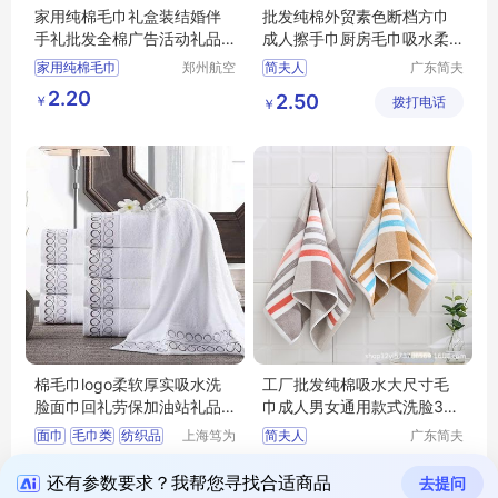
家用纯棉毛巾礼盒装结婚伴
批发纯棉外贸素色断档方巾
手礼批发全棉广告活动礼品
成人擦手巾厨房毛巾吸水柔
毛巾刺绣logo
软家用
家用纯棉毛巾
郑州航空
简夫人
广东简夫
港区全瑞
人家纺有
礼盒装结婚伴手礼
2.20
2.50
￥
琦日用品
拨打电话
限公司
￥
广告活动礼品毛巾刺绣logo
店
棉毛巾logo柔软厚实吸水洗
工厂批发纯棉吸水大尺寸毛
脸面巾回礼劳保加油站礼品
巾成人男女通用款式洗脸34*
成人
75cm
面巾
毛巾类
纺织品
上海笃为
简夫人
广东简夫
纺织品有
人家纺有
20.00
6.40
拨打电话
限公司
拨打电话
限公司
￥
￥
还有参数要求？我帮您寻找合适商品
去提问