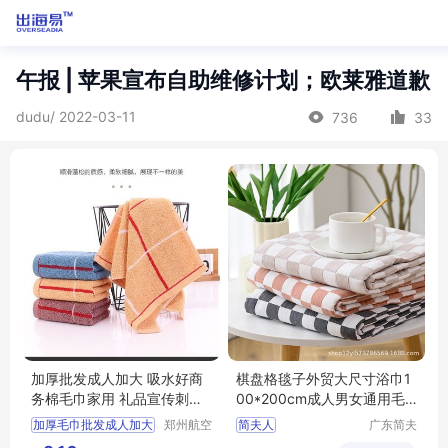
午报 | 苹果宣布自助维修计划；欧莱雅道歉
dudu/ 2022-03-11
736
33
加厚批发成人加大 吸水好商
棋盘格毯子外贸大尺寸浴巾1
务棉毛巾家用 礼品宣传刺绣l
00*200cm成人男女通用毛
ogo
巾毯
加厚毛巾批发成人加大
郑州航空
简夫人
广东简夫
港区全瑞
人家纺有
吸水好商务棉毛巾家用