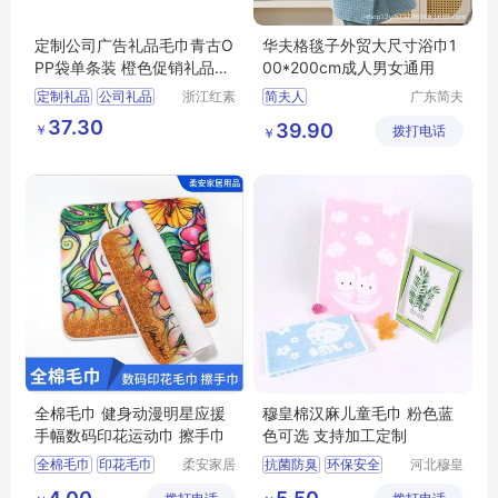
定制公司广告礼品毛巾青古O
华夫格毯子外贸大尺寸浴巾1
PP袋单条装 橙色促销礼品创
00*200cm成人男女通用
意伴手礼
定制礼品
公司礼品
浙江红素
简夫人
广东简夫
实业有限
人家纺有
广告礼品
毛巾
37.30
39.90
￥
公司
拨打电话
限公司
￥
促销礼品
全棉毛巾 健身动漫明星应援
穆皇棉汉麻儿童毛巾 粉色蓝
手幅数码印花运动巾 擦手巾
色可选 支持加工定制
全棉毛巾
印花毛巾
柔安家居
抗菌防臭
环保安全
河北穆皇
用品（南
纺织品制
擦手巾
运动毛巾
儿童毛巾生产厂家