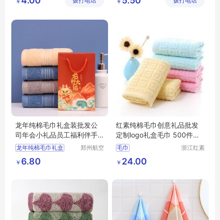
4.00
5.50
拨打电话
通）有限
拨打电话
造有限公
￥
￥
毛巾定制
汉麻毛巾
公司
司
龙年纯棉毛巾礼盒装批发公
红素纯棉毛巾创意礼品批发
司年会小礼品员工福利伴手
定制logo礼盒毛巾 500件起
礼定 制logo
订不单独零售
龙年纯棉毛巾礼盒
郑州航空
毛巾
浙江红素
港区全瑞
实业有限
手礼定
制logo
6.80
24.00
￥
￥
琦日用品
公司
店