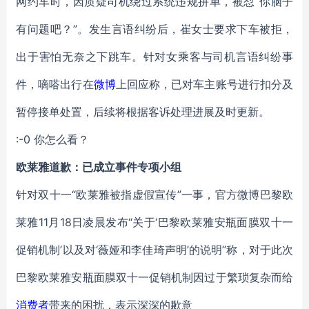
网约车时，因质疑司机绕过系统违规拼单，被怼“你脑子
有问题吧？”。发生言语纠纷后，崔女士要求下车被拒，
出于害怕无奈之下跳车。针对女乘客与司机言语纠纷事
件，嘀嗒出行在
微博
上回应称，已对车主账号进行扣分及
暂停接单处置，后续将根据客诉处理进展及时更新。
:-0 你怎么看？
欧莱雅道歉：已成立事件专项小组
针对双十一“欧莱雅被指虚假宣传”一事，官方微博巴黎欧
莱雅11月18日凌晨发布“关于‘巴黎欧莱雅安瓶面膜双十一
促销机制’以及对‘薇娅和李佳琦声明’的说明”称，对于此次
巴黎欧莱雅安瓶面膜双十一促销机制因过于繁琐复杂而给
消费者
带来的困扰，表示深深的歉意