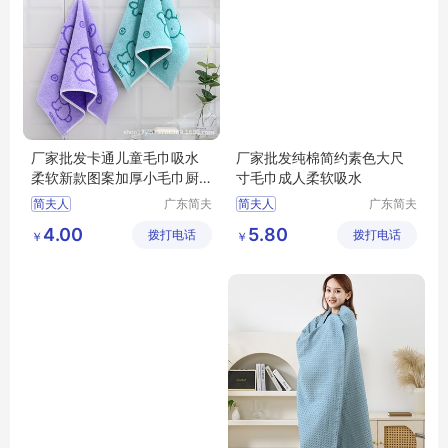
厂家批发卡通儿童毛巾吸水
厂家批发纯棉简约素色大尺
柔软新款图案加厚小毛巾厨
寸毛巾成人柔软吸水
房擦手巾
简夫人
广东简夫
简夫人
广东简夫
人家纺有
人家纺有
4.00
5.80
拨打电话
限公司
拨打电话
限公司
￥
￥