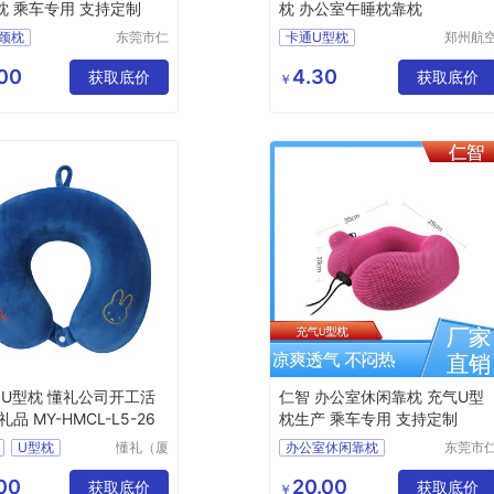
枕 乘车专用 支持定制
枕 办公室午睡枕靠枕
颈枕
东莞市仁
卡通U型枕
郑州航
智包装科
港区全
U型枕
U型枕
办公室午睡枕靠枕
技有限公
琦日用
00
4.30
型枕
获取底价
获取底价
￥
司
店
型枕生产
Y U型枕 懂礼公司开工活
仁智 办公室休闲靠枕 充气U型
品 MY-HMCL-L5-26
枕生产 乘车专用 支持定制
U型枕
懂礼（厦
办公室休闲靠枕
东莞市
门）供应
智包装
工活动
快速充气u型枕
链有限公
技有限
00
20.00
品
MY
获取底价
透气型U型枕
获取底价
￥