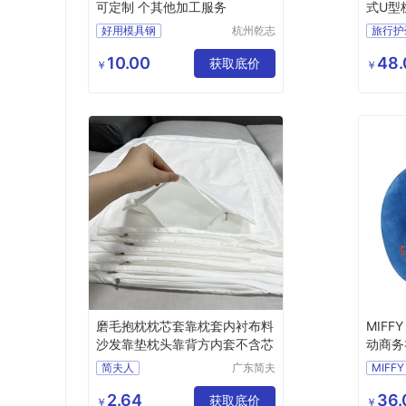
可定制 个其他加工服务
式U型
好用模具钢
杭州乾志
旅行护
钢铁有限
透气型
公司
10.00
48.
获取底价
透气U
￥
￥
充气U
磨毛抱枕枕芯套靠枕套内衬布料
MIFF
沙发靠垫枕头靠背方内套不含芯
动商务礼
简夫人
广东简夫
MIFFY
人家纺有
公司开
限公司
2.64
36.
获取底价
商务礼
￥
￥