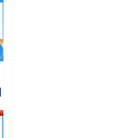
仁
科
公