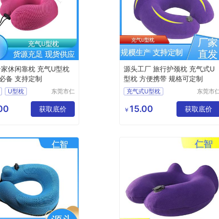
居家休闲靠枕 充气U型枕
源头工厂 旅行护颈枕 充气式U
必备 支持定制
型枕 方便携带 规格可定制
U型枕
东莞市仁
充气式U型枕
东莞市
智包装科
智包装
型枕
U型枕定制
技有限公
技有限
00
15.00
休闲靠枕
获取底价
旅行乘车护颈枕
获取底价
￥
司
司
颈枕
旅行护颈枕
充气U型枕生产厂家