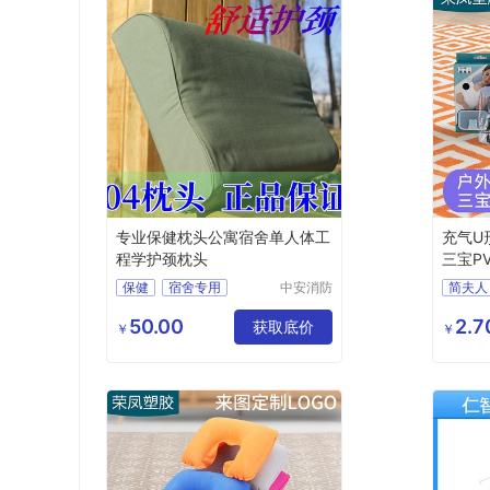
专业保健枕头公寓宿舍单人体工
充气U
程学护颈枕头
三宝P
保健
宿舍专用
中安消防
简夫人
设备（山
护颈
枕头
东）有限
50.00
2.7
获取底价
￥
￥
公司