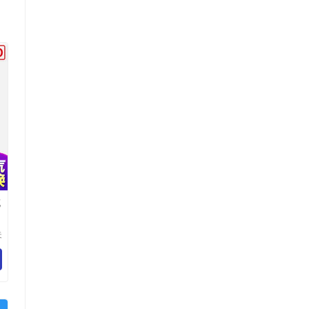
充
夫
有