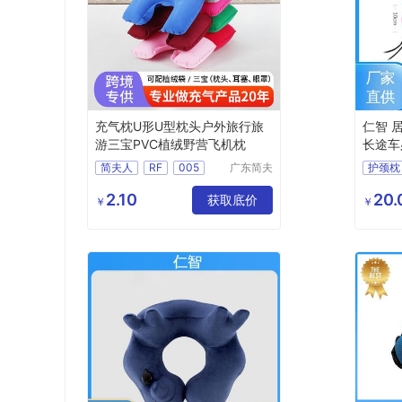
充气枕U形U型枕头户外旅行旅
仁智 
游三宝PVC植绒野营飞机枕
长途车
简夫人
RF
005
广东简夫
护颈枕
人家纺有
透气U
限公司
2.10
20.
获取底价
办公室
￥
￥
旅行护