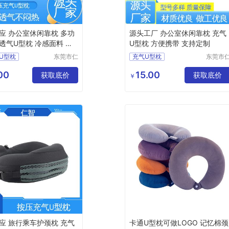
应 办公室休闲靠枕 多功
源头工厂 办公室休闲靠枕 充气
透气U型枕 冷感面料 规
U型枕 方便携带 支持定制
制
U型枕
东莞市仁
充气U型枕
东莞市
智包装科
智包装
型枕价格
充气U型枕生产厂家
技有限公
技有限
00
15.00
休闲靠枕
获取底价
旅行护颈枕
获取底价
￥
司
司
型枕
充气U型枕价格
颈枕
U型枕定制
应 旅行乘车护颈枕 充气
卡通U型枕可做LOGO 记忆棉颈