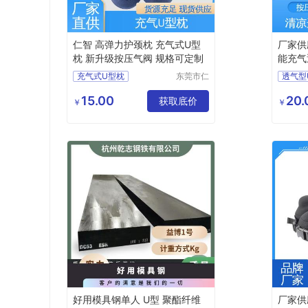
仁智 高弹力护颈枕 充气式U型
厂家供
枕 新升级按压气阀 规格可定制
能充气
格可定
充气式U型枕
东莞市仁
透气型
智包装科
U型枕定制
充气U
技有限公
15.00
20.
充气U型枕生产
获取底价
办公室
￥
￥
司
办公室休闲靠枕
充气U
旅行乘车护颈枕
旅行护
好用模具钢单人 U型 聚酯纤维
厂家供