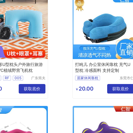
形U型枕头户外旅行旅游
打盹儿 办公室休闲靠枕 充气U
VC植绒野营飞机枕
型枕 冷感面料 支持定制
RF
005
广东简夫
居家休闲靠枕
东莞市
人家纺有
智包装
旅行护颈枕
护颈枕
限公司
技有限
0
20.00
获取底价
透气型U型枕
获取底价
￥
司
旅行乘车护颈枕