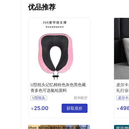
优品推荐
U型枕头记忆棉粉色灰色黑色藏
皮尔卡丹
青多色可选氨纶面料
礼行业礼
9
U型枕头
郑州航空
皮尔卡
港区芙乐
PCAZ
鑫日用百
25.00
498
获取底价
行业礼
￥
￥
货店
RXSY