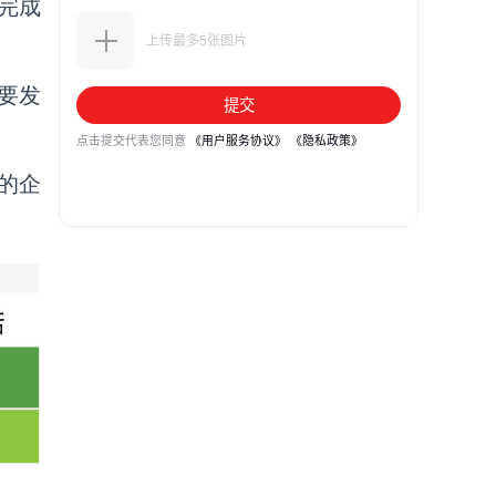
完成
要发
”的企