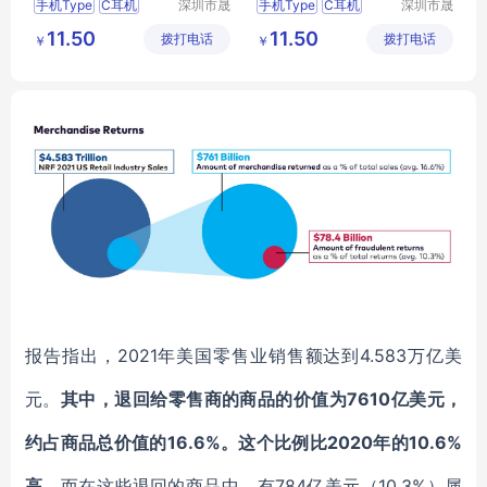
手机Type
C耳机
深圳市晟
手机Type
C耳机
深圳市晟
西电子有
西电子有
对讲机Type
对讲机Type
Type
11.50
11.50
拨打电话
限公司
拨打电话
限公司
￥
￥
对讲机配件耳机Type
对讲机配件耳机Type
C
耳机
C
耳机
对讲机耳机线Type
报告指出，
2021年美国零售业销售额达到4.583万亿美
元。
其中，退回给零售商的商品的价值为
7610亿美元，
约占商品总价值的16.6%。这个比例比2020年的10.6%
高。
而在这些退回的商品中，有
784亿美元（10.3%）属