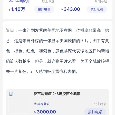
Microsoft微软
颍上卓越
阜阳菲勒
电子商务
科技有限
1.40万
343.00
拨打电话
有限公司
拨打电话
公司
￥
￥
近日，一张红到发紫的美国地图在网上传播率非常高，据
悉，这是来自外媒的一张显示美国疫情的图片，图中有黄
色、橙色、红色、和紫色，颜色越深代表该地区日均新增
确诊人数越多，但是，就这张图片来看，美国全域放眼望
去一片紫色。让人感到极度震惊和害怕。
疫苗冷藏箱 2-8度疫苗冷藏箱
疫苗冷藏箱
北京精创
首工科贸
有限公司
3000.00
拨打电话
￥