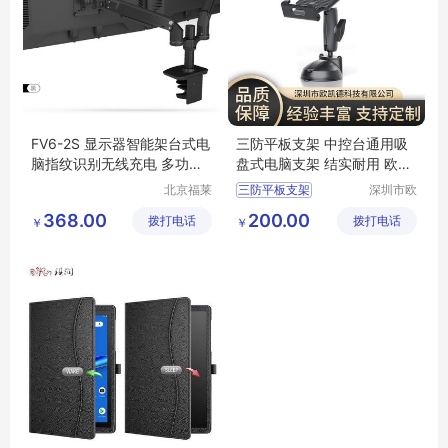
FV6-2S 显示器智能架台式电
三防平板支架 中控台通用吸
脑指纹识别无线充电 多功能
盘式电脑支架 结实耐用 欧凯
支架
德
北京福莱
三防平板支架
深圳市欧
利达科技
凯德科技
显示器支架
368.00
200.00
拨打电话
有限公司
拨打电话
有限公司
￥
￥
车载电脑支架
气泵支架
车载平板支架