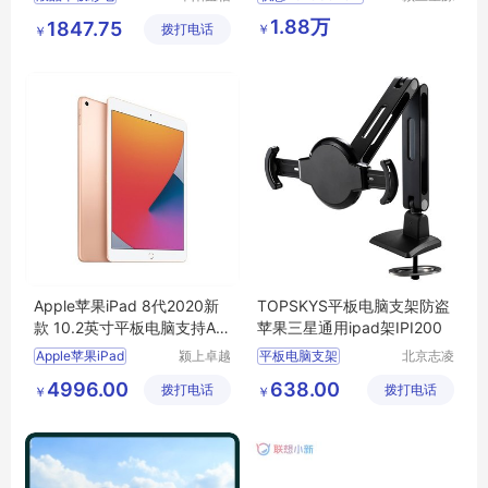
汇科技有
科技发展
液晶平板彩电行情
1.88万
1847.75
￥
拨打电话
限公司
有限公司
￥
电视机
液晶平板彩电厂家直销
液晶平板彩电图片
Apple苹果iPad 8代2020新
TOPSKYS平板电脑支架防盗
款 10.2英寸平板电脑支持Ap
苹果三星通用ipad架IPI200
ple pencil
Apple苹果iPad
颍上卓越
平板电脑支架
北京志凌
电子商务
云科贸有
IPAD支架
4996.00
638.00
拨打电话
有限公司
拨打电话
限公司
￥
￥
苹果IPAD支架
防盗平板电脑支架
直播支架