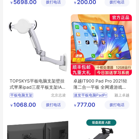
5698.00
200.00
拨打电话
有限公司
拨打电话
有限公司
￥
￥
平板电脑支架
车载支架
车载电脑支架
TOPSKYS平板电脑支架壁挂
卓越IT900 Pad Pro 2021轻
式苹果ipad三星平板支架IAW
薄二合一平板 全网通游戏办
200
公学生网课利器
平板电脑支架
北京志凌
速发平板电脑PadPr
颍上卓越
云科贸有
电子商务
IPAD支架
1068.00
777.00
拨打电话
限公司
拨打电话
有限公司
￥
￥
壁挂式平板电脑支架
防盗IPAD平板支架
苹果IPAD支架