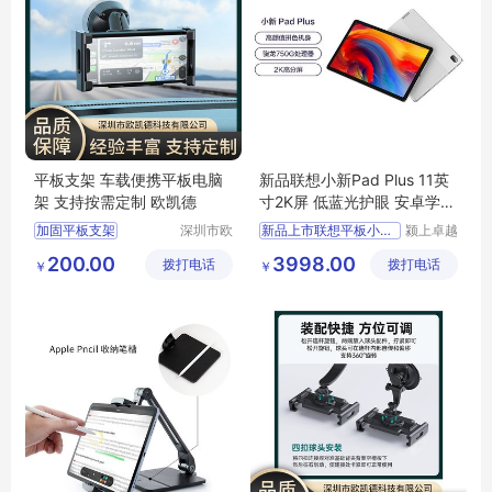
平板支架 车载便携平板电脑
新品联想小新Pad Plus 11英
架 支持按需定制 欧凯德
寸2K屏 低蓝光护眼 安卓学习
办公影音平板
加固平板支架
深圳市欧
新品上市联想平板小新Pa
颍上卓越
凯德科技
电子商务
ipad支架
200.00
3998.00
拨打电话
有限公司
拨打电话
有限公司
￥
￥
三防平板支架
显示器支架
气泵支架