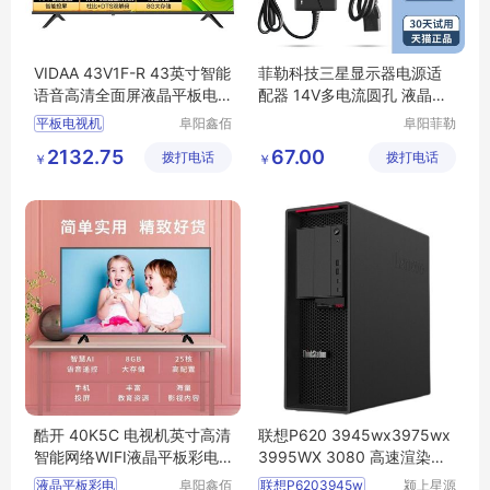
VIDAA 43V1F-R 43英寸智能
菲勒科技三星显示器电源适
语音高清全面屏液晶平板电
配器 14V多电流圆孔 液晶台
视机
式通用适配
平板电视机
阜阳鑫佰
阜阳菲勒
汇科技有
科技有限
平板电视机行情
2132.75
67.00
拨打电话
限公司
拨打电话
公司
￥
￥
平板电视机图片
平板电视机多少钱
平板电视机厂家
酷开 40K5C 电视机英寸高清
联想P620 3945wx3975wx
智能网络WIFI液晶平板彩电3
3995WX 3080 高速渲染办
2 43
公电脑主机
液晶平板彩电
阜阳鑫佰
联想P6203945w
颍上星源