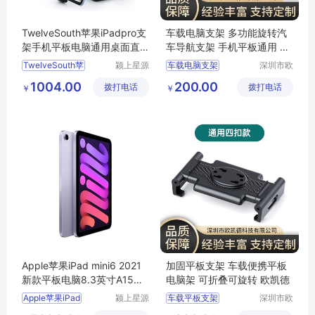
TwelveSouth苹果iPadpro支
车载电脑支架 多功能旋转汽
架手机平板电脑通用桌面直
车导航支架 手机平板通用 欧
播懒人支撑架
凯德
TwelveSouth苹
颍上星源
车载电脑支架
深圳市欧
科技发展
凯德科技
工控电脑支架
1004.00
200.00
拨打电话
有限公司
拨打电话
有限公司
￥
￥
三防平板支架
加固平板支架
华为支架
Apple苹果iPad mini6 2021
加固平板支架 车载便携平板
新款平板电脑8.3英寸A15芯
电脑架 可折叠可旋转 欧凯德
片全面屏
Apple苹果iPad
颍上星源
车载平板支架
深圳市欧
科技发展
凯德科技
加固平板支架