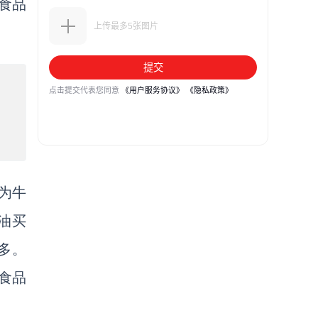
食品
为牛
油买
多。
食品