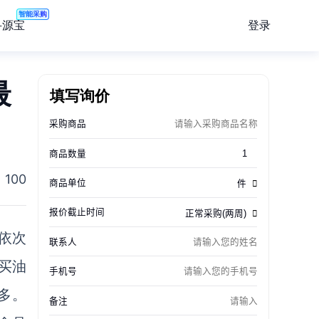
智能采购
登录
寻源宝
最
填写询价
100
依次
买油
多。