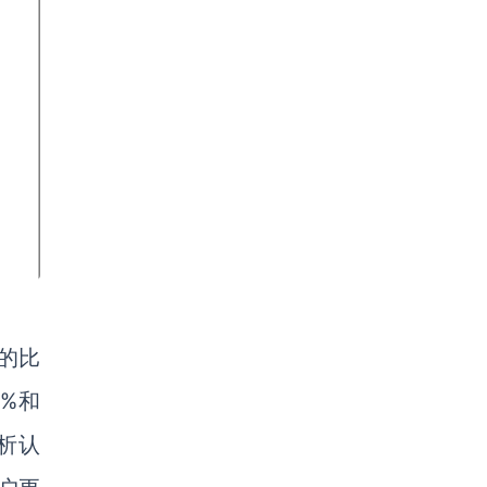
的比
4%和
分析认