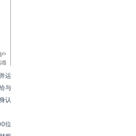
并运
给与
身认
0位