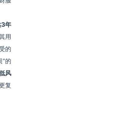
财服
达
3
年
其用
受的
损”的
低风
更复