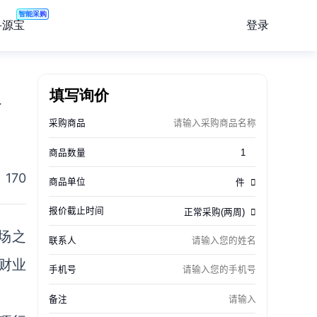
智能采购
登录
寻源宝
展
填写询价
170
场之
财业