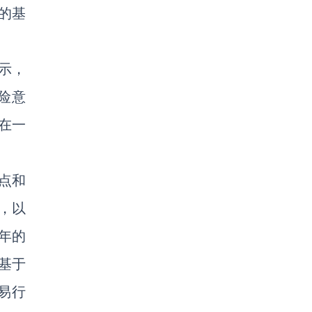
的基
示，
险意
在一
点和
，以
年的
基于
易行