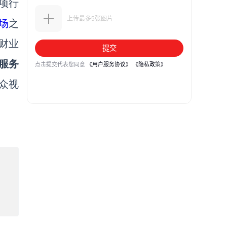
项行
场
之
财业
服务
众视