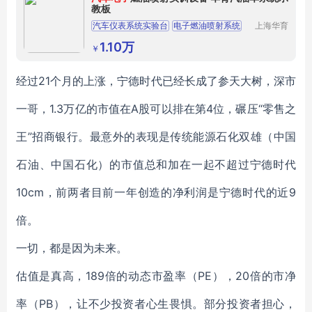
教板
汽车仪表系统实验台
电子燃油喷射系统
上海华育
科教设备
汽车电子燃油喷射
汽车燃油实训设备
制造有限
1.10万
￥
公司
汽车仪表示教板
经过21个月的上涨，宁德时代已经长成了参天大树，深市
一哥，1.3万亿的市值在A股可以排在第4位，碾压“零售之
王”招商银行。最意外的表现是传统能源石化双雄（中国
石油、中国石化）的市值总和加在一起不超过宁德时代
10cm，前两者目前一年创造的净利润是宁德时代的近9
倍。
一切，都是因为未来。
估值是真高，189倍的动态市盈率（PE），20倍的市净
率（PB），让不少投资者心生畏惧。部分投资者担心，