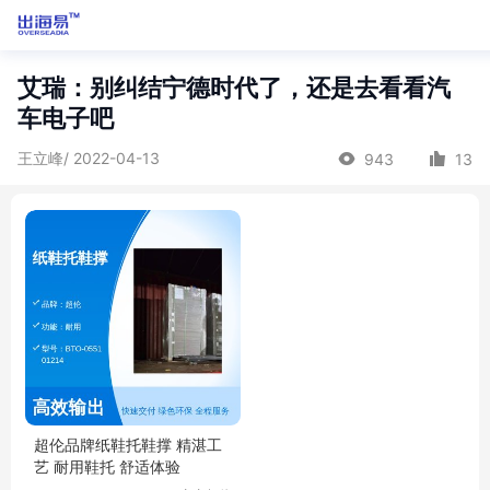
艾瑞：别纠结宁德时代了，还是去看看汽
车电子吧
王立峰/ 2022-04-13
943
13
超伦品牌纸鞋托鞋撑 精湛工
艺 耐用鞋托 舒适体验