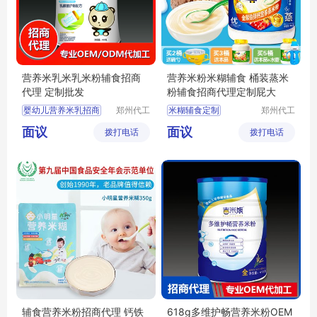
营养米乳米乳米粉辅食招商
营养米粉米糊辅食 桶装蒸米
代理 定制批发
粉辅食招商代理定制屁大
婴幼儿营养米乳招商
郑州代工
米糊辅食定制
郑州代工
帮网络科
帮网络科
婴幼儿营养米乳代理
面议
面议
拨打电话
技有限公
拨打电话
技有限公
宝宝米乳定制
司
司
婴儿辅食招商
婴儿辅食批发
辅食营养米粉招商代理 钙铁
618g多维护畅营养米粉OEM