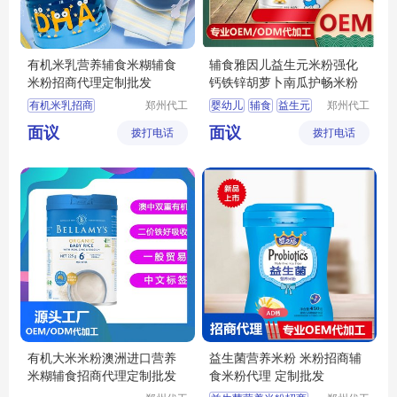
有机米乳营养辅食米糊辅食
辅食雅因儿益生元米粉强化
米粉招商代理定制批发
钙铁锌胡萝卜南瓜护畅米粉
有机米乳招商
郑州代工
婴幼儿
辅食
益生元
郑州代工
帮网络科
帮网络科
有机米乳代理
米粉
菜粉
面议
面议
拨打电话
技有限公
拨打电话
技有限公
婴幼儿辅食定制
司
司
婴幼儿辅食批发
宝宝辅食招商
有机大米米粉澳洲进口营养
益生菌营养米粉 米粉招商辅
米糊辅食招商代理定制批发
食米粉代理 定制批发