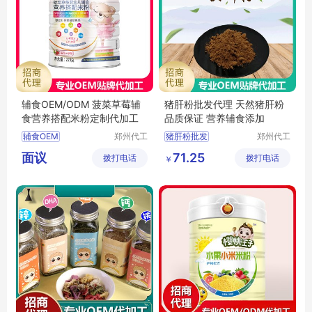
辅食OEM/ODM 菠菜草莓辅
猪肝粉批发代理 天然猪肝粉
食营养搭配米粉定制代加工
品质保证 营养辅食添加
辅食OEM
郑州代工
猪肝粉批发
郑州代工
帮网络科
帮网络科
辅食贴牌代工
天然猪肝粉
面议
71.25
拨打电话
技有限公
拨打电话
技有限公
￥
辅食代工
米粉代工
辅食添加粉
司
司
米粉OEM
食材打粉批发
营养辅食粉价格