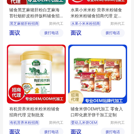
辅食黑芝麻猪肝粉白芝麻海
水果小米米粉 营养米粉辅食
苔牡蛎虾皮粉拌饭料辅食招
米粉米粉辅食招商代理 定制
商代理 批发定制
批发
黑芝麻猪肝粉招商
郑州代工
水果小米米粉招商
郑州代工
帮网络科
帮网络科
虾皮粉代理
水果小米米粉批发
面议
面议
拨打电话
技有限公
拨打电话
技有限公
小米辅食代理
司
司
婴幼儿米粉招商
宝宝米粉定制
有机营养米粉米粉米粉辅食
辅食米饼OEM代加工 零食入
招商代理 定制批发
口即化磨牙饼干加工定制
有机营养米粉招商
郑州代工
婴幼儿米饼OEM
郑州代工
帮网络科
帮网络科
有机营养米粉代理
婴幼儿米饼代加工
面议
面议
拨打电话
技有限公
拨打电话
技有限公
有机营养米粉定制
婴幼儿米饼加工定制