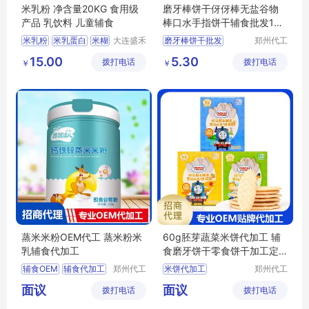
米乳粉 净含量20KG 食用级
磨牙棒饼干伢伢棒无盐谷物
产品 乳饮料 儿童辅食
棒口水手指饼干辅食批发100
g罐
米乳粉
米乳蛋白
米糊
大连盛禾
磨牙棒饼干批发
郑州代工
谷农业发
帮网络科
米粉
儿童辅食
儿童磨牙食品
15.00
5.30
拨打电话
展有限公
拨打电话
技有限公
￥
￥
口水手指饼干批发
司
司
婴幼儿磨牙棒批发
辅食饼干代理
蒸米米粉OEM代工 蒸米粉米
60g胚芽蔬菜米饼代加工 辅
乳辅食代加工
食磨牙饼干零食饼干加工定
制
辅食OEM
辅食代加工
郑州代工
米饼代加工
郑州代工
帮网络科
帮网络科
辅食贴牌代工
米饼加工定制
面议
面议
拨打电话
技有限公
拨打电话
技有限公
婴幼儿米粉OEM
磨牙饼干OEM
司
司
婴幼儿米粉代加工
磨牙饼干代工厂家