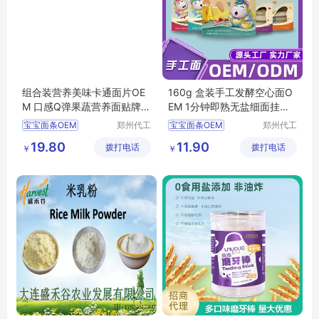
组合装营养美味卡通面片OE
160g 盒装手工发酵空心面O
M 口感Q弹果蔬营养面贴牌代
EM 1分钟即熟无盐细面挂面
工
代加工
宝宝面条OEM
郑州代工
宝宝面条OEM
郑州代工
帮网络科
帮网络科
宝宝面条代加工
宝宝面条代加工
19.80
11.90
拨打电话
技有限公
拨打电话
技有限公
￥
￥
宝宝面条贴牌代工
宝宝面条贴牌代工
司
司
宝宝面条加工定制
辅食OEM
辅食代加工
辅食OEM