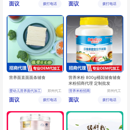
面议
面议
拨打电话
技有限公
拨打电话
技有限公
辅食批发
宝宝米粉代理
司
司
宝宝辅食代理
婴幼儿辅食招商
营养面直面面条辅食
营养米粉 800g桶装辅食辅食
米粉招商代理 定制批发
婴幼儿营养面代加工
郑州代工
营养米粉招商
郑州代工
帮网络科
帮网络科
婴幼儿营养面贴牌代工
营养米粉代理
面议
面议
拨打电话
技有限公
拨打电话
技有限公
婴幼儿营养面oem
桶装米粉批发
司
司
宝宝面条代理
婴幼儿米粉定制
营养直面代加工
婴儿辅食招商