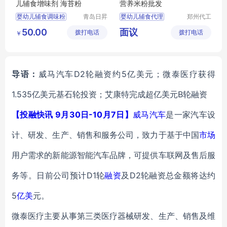
儿辅食增味剂 海苔粉
营养米粉批发
婴幼儿辅食调味粉
青岛日昇
婴幼儿辅食代理
郑州代工
昌食品配
帮网络科
海虾粉
婴幼儿辅食批发
50.00
面议
拨打电话
料有限公
拨打电话
技有限公
￥
婴幼儿辅食加工
司
司
婴幼儿辅食定制
营养米粉批发
导语：
威马汽车D2轮融资约5亿美元；微泰医疗获得
1.535亿美元基石轮投资；艾康特完成超亿美元B轮融资
【投融快讯 9月30日-10月7日】
威马
汽车
是一家汽车设
计、研发、生产、销售和服务公司，致力于基于中国
市场
用户需求的新能源智能汽车品牌，可提供车联网及售后服
务等。日前公司预计D1轮
融资
及D2轮融资总金额将达约
5
亿美
元。
微泰医疗主要从事第三类医疗器械研发、生产、销售及维