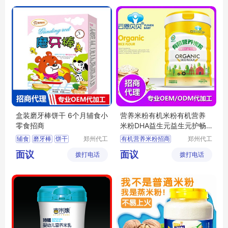
盒装磨牙棒饼干 6个月辅食小
营养米粉有机米粉有机营养
零食招商
米粉DHA益生元益生元护畅
胡萝卜多维招商
辅食
磨牙棒
饼干
郑州代工
有机营养米粉招商
郑州代工
帮网络科
帮网络科
小零食
有机营养米粉代理
面议
面议
拨打电话
技有限公
拨打电话
技有限公
有机营养米粉批发
司
司
有机营养米粉贴牌
有机营养米粉加工