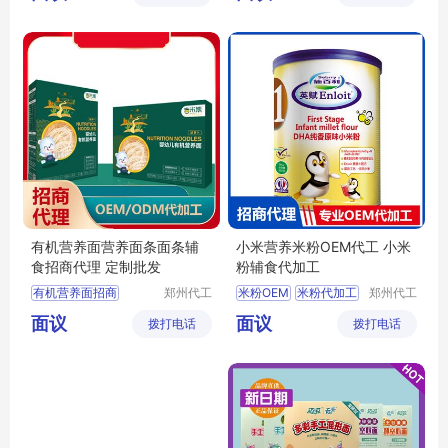
司
司
婴儿米粉批发
磨牙饼干OEM
婴儿米粉定制
磨牙饼干代加工
有机营养面营养面条面条辅
小米营养米粉OEM代工 小米
食招商代理 定制批发
粉辅食代加工
有机营养面招商
郑州代工
米粉OEM
米粉代加工
郑州代工
帮网络科
帮网络科
有机营养面代理
小米辅食批发
面议
面议
拨打电话
技有限公
拨打电话
技有限公
婴幼儿面条批发
米粉定制
辅食招商
司
司
婴幼儿面条定制
宝宝面条招商