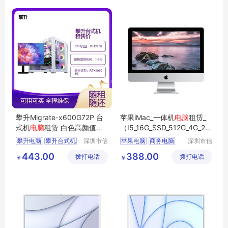
攀升Migrate-x600G72P 台
苹果iMac_一体机
电脑
租赁_
式机
电脑
租赁 白色高颜值商
（I5_16G_SSD_512G_4G_27
务办公
电脑
英寸_5K屏）
攀升电脑
攀升台式机
深圳市信
苹果电脑
商务电脑
深圳市信
安云信息
安云信息
台式机电脑
电脑租赁
商用电脑
办公电脑
443.00
388.00
拨打电话
技术有限
拨打电话
技术有限
￥
￥
租电脑
企业电脑
公司
公司