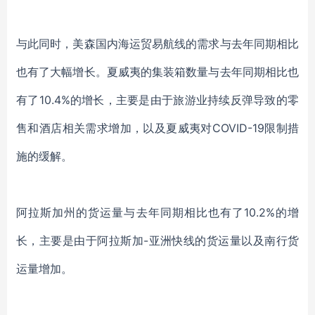
与此同时，美森国内海运贸易航线的需求与去年同期相比
也有了大幅增长。
夏威夷
的
集装箱
数量与去年同期相比也
有了
10.4%
的增长
，主要是由于旅游业持续反弹导致
的
零
售和酒店相关需求增加，以及夏威夷
对
COVID-19
限制措
施的缓解。
阿拉斯加州
的
货运量
与去年同期相比也有了
10.2%
的增
长
，主要是由于阿拉斯加
-亚洲快线的货运量
以
及南行货
运量增加。