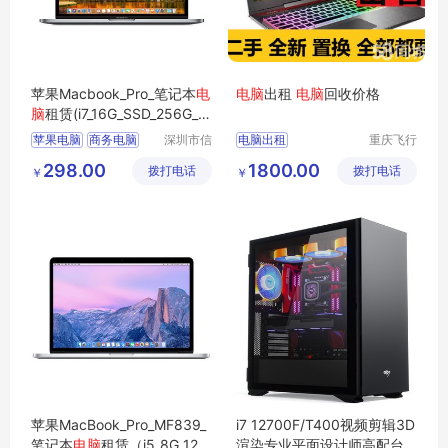
苹果Macbook_Pro_笔记本
电
电脑
出租
电脑
回收价格
脑
租赁(i7_16G_SSD_256G_1
5.4寸_2K屏）
苹果电脑
商务电脑
深圳市信
电脑出租
重庆飞行
安云信息
马科技有
商用电脑
办公电脑
重庆电脑批发
298.00
1800.00
拨打电话
技术有限
拨打电话
限公司
￥
￥
企业电脑
二手电脑
苹果电脑
公司
华硕电脑
苹果MacBook_Pro_MF839_
i7 12700F/T400视频剪辑3D
笔记本
电脑
租赁（i5_8G_128
渲染专业平面设计师高配台