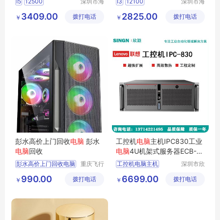
I5
12500
深圳市海
I3
12100
深圳市海
东清电子
东清电子
3409.00
2825.00
拨打电话
有限公司
拨打电话
有限公司
￥
￥
彭水高价上门回收
电脑
彭水
工控机
电脑
主机IPC830工业
电脑
回收
电脑
4U机架式服务器ECB-A
H13酷睿7代
彭水高价上门回收电脑
重庆飞行
工控机电脑主机
深圳市欣
马科技有
颖科技有
4U机架式服务器
990.00
6699.00
拨打电话
限公司
拨打电话
限公司
￥
￥
工控机电脑IPC830
AH13酷睿7代
上架机上位机箱