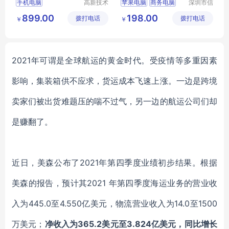
手机电脑
高新技术
苹果电脑
商务电脑
深圳市信
产业开发
安云信息
商用电脑
办公电脑
899.00
198.00
拨打电话
区良驹电
拨打电话
技术有限
￥
￥
企业电脑
子经营部
公司
2021年可谓是全球航运的黄金时代。受疫情等多重因素
影响，集装箱供不应求，货运成本飞速上涨。一边是跨境
卖家们被出货难题压的喘不过气，另一边的航运公司们却
是赚翻了。
近日，美森公布了
2021年第四季度业绩
初步结果
。
根据
美森的报告，预计其
20
21 年第四季度海运业务的营业收
入为445.0至4.550亿美元
，
物流营业收入为
14.0至1500
万美元
；
净收入为
365.2美元至3.824亿美元
，同比增长