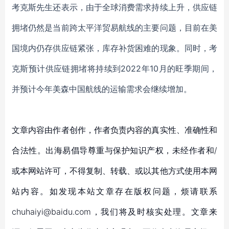
考克斯先生
还表示，由于全球
消费
需求
持续上升，供应链
拥堵仍然是
当前
跨太平洋贸易航线的
主要
问题，
目前在美
国境内仍存
供应链紧张，库存补货
困难的现象
。
同时
，
考
克斯
预计
供应链拥堵将持续到
2022年
10月的旺季期间，
并预计
今年美森中国航线的运输需求会继续增加。
文章内容由作者创作，作者负责内容的真实性、准确性和
合法性。出海易倡导尊重与保护知识产权，未经作者和/
或本网站许可，不得复制、转载、或以其他方式使用本网
站内容。如发现本站文章存在版权问题，烦请联系
chuhaiyi@baidu.com，我们将及时核实处理。文章来