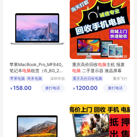
苹果MacBook_Pro_MF840_
重庆高价回收
电脑
主机 报废
笔记本
电脑
租赁（i5_8G_256
电脑
二手显示器 液晶屏幕
G_13.3英寸）
苹果电脑
商务电脑
深圳市信
重庆高价回收电脑
重庆飞行
安云信息
马科技有
商用电脑
办公电脑
158.00
1200.00
拨打电话
技术有限
拨打电话
限公司
￥
￥
企业电脑
公司