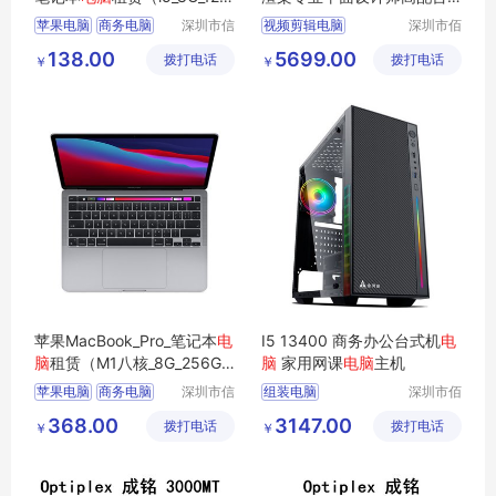
G_13.3英寸）
式
电脑
主机
苹果电脑
商务电脑
深圳市信
视频剪辑电脑
深圳市佰
安云信息
特尚达科
商用电脑
企业电脑
渲染专业电脑
138.00
5699.00
拨打电话
技术有限
拨打电话
技有限公
￥
￥
办公电脑
平面设计师电脑
公司
司
组装台式电脑
剪辑3D电脑
苹果MacBook_Pro_笔记本
电
I5 13400 商务办公台式机
电
脑
租赁（M1八核_8G_256G_1
脑
家用网课
电脑
主机
3.3寸_2K屏）
苹果电脑
商务电脑
深圳市信
组装电脑
深圳市佰
安云信息
特尚达科
商用电脑
办公电脑
华强北电脑报价
368.00
3147.00
拨打电话
技术有限
拨打电话
技有限公
￥
￥
企业电脑
台式办公电脑
公司
司
高性能电脑
台式组装电脑