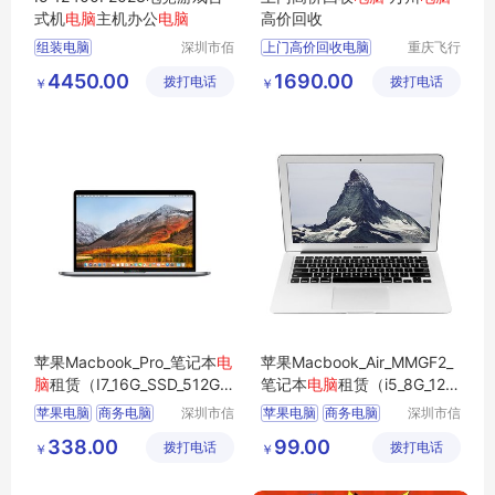
式机
电脑
主机办公
电脑
高价回收
组装电脑
深圳市佰
上门高价回收电脑
重庆飞行
特尚达科
马科技有
组装电脑配置方案
4450.00
1690.00
拨打电话
技有限公
拨打电话
限公司
￥
￥
电脑主机台式
司
台式配置电脑
高性能办公电脑
苹果Macbook_Pro_笔记本
电
苹果Macbook_Air_MMGF2_
脑
租赁（I7_16G_SSD_512G_1
笔记本
电脑
租赁（i5_8G_128
5.4寸_2K屏）
G_13.3英寸）
苹果电脑
商务电脑
深圳市信
苹果电脑
商务电脑
深圳市信
安云信息
安云信息
商用电脑
办公电脑
商用电脑
办公电脑
338.00
99.00
拨打电话
技术有限
拨打电话
技术有限
￥
￥
企业电脑
企业电脑
公司
公司