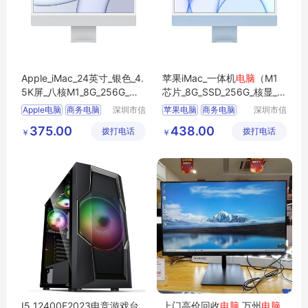
Apple_iMac_24英寸_银色_4.
苹果iMac_一体机
电脑
（M1
5K屏_八核M1_8G_256G_一
芯片_8G_SSD_256G_核显_2
体式
电脑
主机
4英寸_4.5K屏）
Apple电脑
商务电脑
深圳市信
苹果电脑
商务电脑
深圳市信
安云信息
安云信息
商用电脑
办公电脑
商用电脑
办公电脑
375.00
438.00
拨打电话
技术有限
拨打电话
技术有限
￥
￥
苹果一体机
企业电脑
公司
公司
I5 12400F2023电竞游戏台
上门高价回收
电脑
万州
电脑