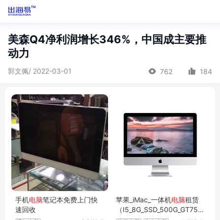
美森Q4净利润增长346%，中国成主要推
动力
郭文佩/ 2022-03-01
762
184
手机
电脑
笔记本免费上门快
苹果_iMac_一体机
电脑
租赁
速回收
（I5_8G_SSD_500G_GT750_
1G_21.5寸）