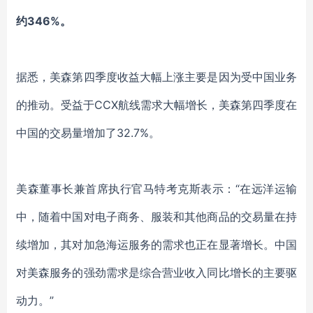
约
346%。
据悉，美森第四季度收益大幅上涨
主要
是因为
受中国
业务
的推动。受益于
CCX航线需求大幅增长，美森第四季度在
中国
的
交易量增加了
32.7%
。
美森
董事长兼首席执行官马特考克斯
表示：
“在远洋
运输
中
，
随着
中国
对
电子商务、服装和其他商品的交易量
在
持
续增加，
其
对加急海运服务的需求
也正在显著增长
。
中国
对美森服务的强劲需求是
综合营业收入同比增长的主要驱
动力。
”