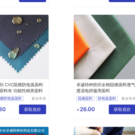
公司
公司
静电面料
阻燃面料
料
织 CVC阻燃防电弧面料
卓诚特种纺织全棉阻燃面料透
原料布 功能性棉类面料
透湿电焊服用面料
阻燃防电弧面料
新乡市卓
阻燃面料
防电弧面料
新乡市
诚特种纺
诚特种
原料布
焊工服面料
阻燃布
织品有限
织品有
80
26.00
棉类面料
涤棉
获取底价
焊工服
获取底价
￥
公司
公司
面料