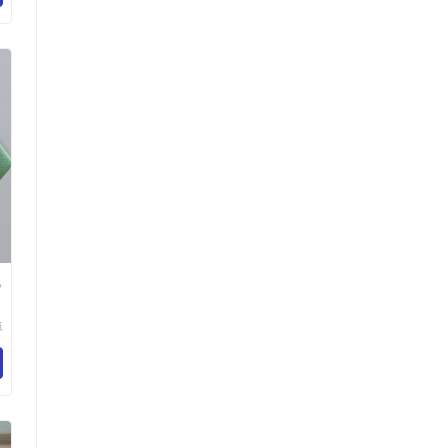
气
卓
纺
限