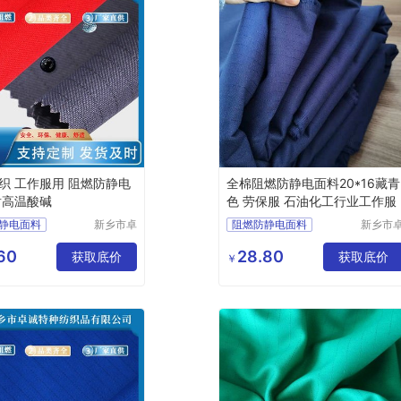
织 工作服用 阻燃防静电
全棉阻燃防静电面料20*16藏青
耐高温酸碱
色 劳保服 石油化工行业工作服
静电面料
新乡市卓
阻燃防静电面料
新乡市
诚特种纺
诚特种
面料
阻燃面料
功能性面料
织品有限
织品有
60
28.80
面料
获取底价
防静电布
工作服面料
获取底价
￥
公司
公司
阻燃面料
卡