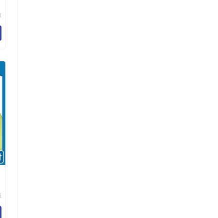
卓
纺
限
卓
纺
限