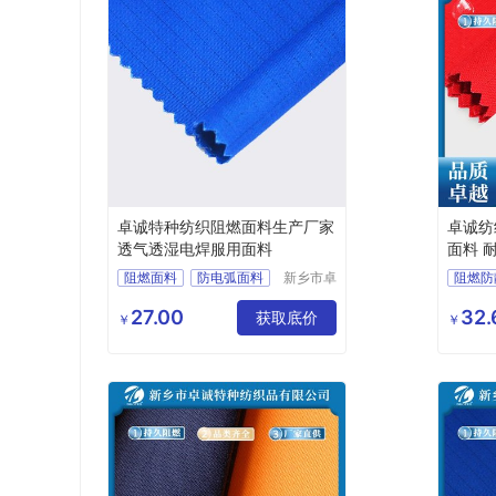
卓诚特种纺织阻燃面料生产厂家
卓诚纺
透气透湿电焊服用面料
面料 
阻燃面料
防电弧面料
新乡市卓
阻燃防
诚特种纺
焊工服面料
阻燃布
防静电
织品有限
27.00
32.
焊工服
获取底价
耐酸碱
￥
￥
公司
CVC
阻燃纱