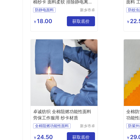
棉纱卡 面料柔软 排除静电离子
面料 
危害
防静电面料
新乡市卓
防蚊虫
诚特种纺
功能性面料
全棉布
功能性
织品有限
18.00
22.
防静电布
工作服面料
获取底价
多功能
￥
￥
公司
工作服
卓诚纺织 全棉阻燃功能性面料
全棉防紫外面
劳保工作服用 纱卡材质
功能性
能
全棉阻燃功能性面料
新乡市卓
防紫外
诚特种纺
劳保工作服用
抗紫外
织品有限
24.50
29.
阻燃布厂家
防火布
获取底价
功能性
￥
￥