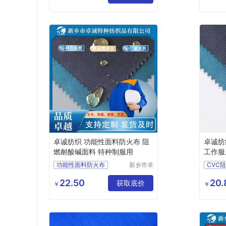
公司
工装面料
阻燃防
工装面
卓诚纺织 功能性面料防火布 阻
卓诚纺
燃耐酸碱面料 特种制服用
工作服
功能性面料防火布
新乡市卓
CVC
诚特种纺
阻燃耐酸碱面料
工作服
织品有限
22.50
20.
特种制服用
获取底价
功能性
￥
￥
公司
耐高温面料
纯棉阻燃
工作服