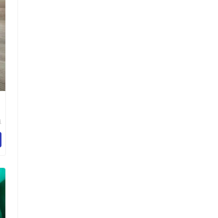
卓
纺
限