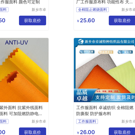
工作服面料 颜色可定制
厂工作服原布料 功能性布 天然
纤维棉
面料
新乡市卓
全棉阻止燃烧面料
新乡市
诚特种纺
诚特种
面料
防酸面料
功能性面料
织品有限
织品有
50
25.60
面料
获取底价
阻燃布厂家
获取底价
￥
公司
公司
面料
涤棉面料
工作服面料
料 抗紫外线面料
工作服面料 卓诚纺织 全棉阻燃
面料 可加阻燃防静电功
防撕裂 防护服布料
面料
新乡市卓
工作服面料
新乡市
诚特种纺
诚特种
线面料
防撕裂面料
织品有限
织品有
00
26.00
面料
获取底价
全棉阻燃面料
阻燃布
获取底价
￥