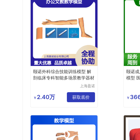
颐诺外科综合技能训练模型 解
颐诺成
剖临床专科智能多场景教学器材
模型 
练
上海盈诺
实业有限
公司
2.40万
366
获取底价
￥
￥