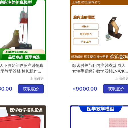
人下肢足部静脉注射仿真
颐诺肘关节腔内注射模型 成人
医学教学器材 模拟操作训
女性手臂解剖教学器材EN/CK2
0134
上海盈诺
上海盈
实业有限
实业有
公司
公司
0.00
9000.00
获取底价
获取底价
￥