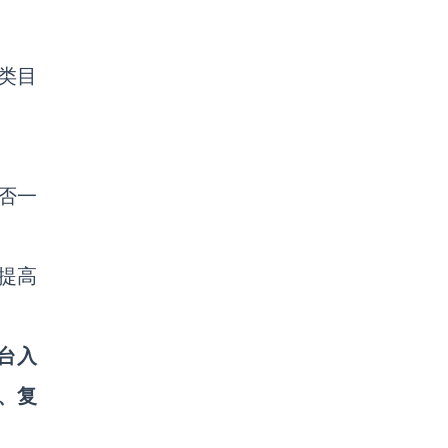
类目
否一
提高
平台入
、复