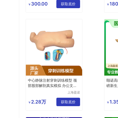
公司
300.00
180
获取底价
￥
￥
中心静脉注射穿刺训练模型 颈
颐诺高
部股部解剖真实模拟 办公文教
磅新生
教学器材
上海盈诺
实业有限
公司
2.28万
1.
获取底价
￥
￥