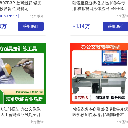
D802B3P-数码迷彩 紫光
颐诺腹膜透析模型 医护教学专
教设备 性能稳定
用 模拟瘘口液体流出 EN-H33
8
JD802B3P
北京紫光
上海盈
基业科教
实业有
彩
设备制造
公司
30万
1.14万
获取底价
获取底价
￥
有限公司
肉注射模型 办公文教教
网络多媒体心电图模拟教学系
 人工智能医疗AI具身训
医学教育临床培训AI辅助器材
上海盈诺
上海盈
实业有限
实业有