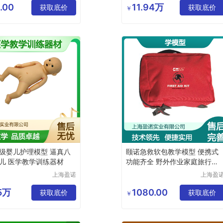
公司
公司
.00
11.94万
获取底价
获取底价
￥
级婴儿护理模型 逼真八
颐诺急救软包教学模型 便携式
儿 医学教学训练器材
功能齐全 野外作业家庭旅行必
备
上海盈诺
上海盈
实业有限
实业有
公司
公司
35万
1080.00
获取底价
获取底价
￥