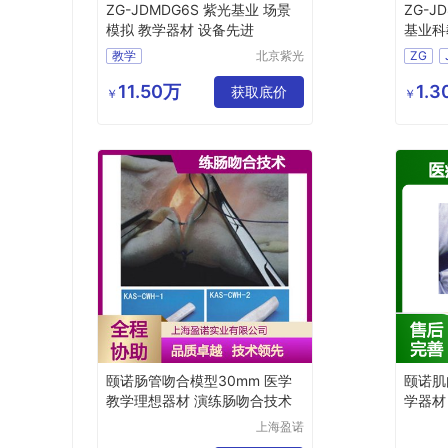
ZG-JDMDG6S 紫光基业 场景
ZG-J
模拟 教学器材 设备先进
基业科
教学
北京紫光
ZG
基业科教
数码迷
设备制造
11.50万
1.
获取底价
￥
￥
有限公司
颐诺肠管吻合模型30mm 医学
颐诺肌
教学理想器材 演练肠吻合技术
学器材
练工具
上海盈诺
实业有限