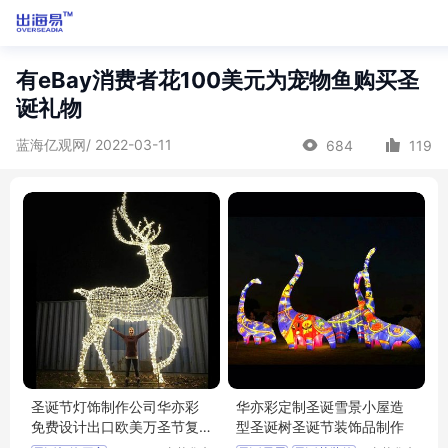
有eBay消费者花100美元为宠物鱼购买圣
诞礼物
蓝海亿观网/ 2022-03-11
684
119
圣诞节灯饰制作公司华亦彩
华亦彩定制圣诞雪景小屋造
免费设计出口欧美万圣节复
型圣诞树圣诞节装饰品制作
活节装饰灯