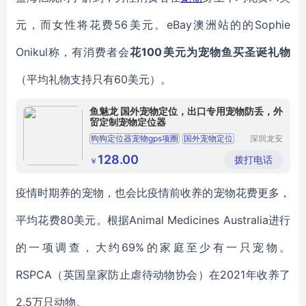
元，而女性将花费56美元。eBay澳洲站的的Sophie
Onikul称，有消费者会
花100美元为宠物鱼买圣诞礼物
（平均礼物支持只有60美元）。
鱼魅龙 国外宠物定位，出口专用宠物防丢，外
贸定制宠物定位器
狗狗定位器宠物gps项圈
国外宠物定位
深圳龙安
天下电子
宠物防丢
有限公司
128.00
拨打电话
￥
疫情时期养的宠物，也会比疫情前收养的宠物花费更多，
平均花费80美元。根据Animal Medicines Australia进行
的一项调查，大约69%的家庭至少有一只宠物。
RSPCA（英国皇家防止虐待动物协会）在2021年收养了
2.5万只动物。