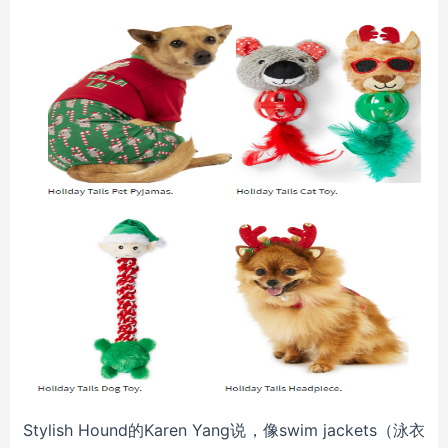
Stylish Hound的Karen Yang说，像swim jackets（泳衣