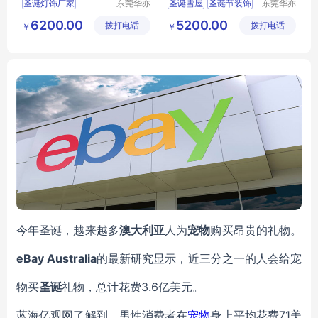
圣诞灯饰厂家
东莞华亦
圣诞雪屋
圣诞节装饰
东莞华亦
彩景观工
彩景观工
圣诞节彩灯
圣诞灯饰
圣诞树
圣诞装饰
6200.00
5200.00
拨打电话
艺有限公
拨打电话
艺有限公
￥
￥
圣诞工厂
圣诞节装饰
圣诞灯饰
司
司
今年圣诞，越来越多
澳大利亚
人为
宠物
购买昂贵
的
礼物
。
eBay Australia
的最新研究显示，近三分之一的人会给宠
物买
圣诞
礼物，总计花费3.6亿美元。
蓝海亿观网了解到，
男性消费者在
宠物
身上平均花费71美