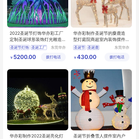
2022圣诞节灯饰华亦彩工厂
华亦彩制作圣诞节的麋鹿造
定制圣诞球形装饰灯光雕造
型灯庭院商超室内装饰摆件
型灯led彩灯
折叠鹿子灯饰
圣诞节灯饰
圣诞工厂
东莞华亦
圣诞节
圣诞鹿
东莞华亦
彩景观工
彩景观工
圣诞灯饰
圣诞树定制
圣诞彩灯
圣诞节装饰
5200.00
430.00
拨打电话
艺有限公
拨打电话
艺有限公
￥
￥
圣诞节装饰品
圣诞灯饰
司
司
华亦彩制作2022圣诞亮化灯
圣诞节折叠雪人摆件室内户