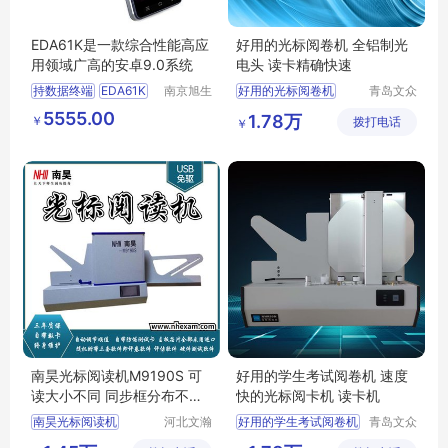
EDA61K是一款综合性能高应
好用的光标阅卷机 全铝制光
用领域广高的安卓9.0系统
电头 读卡精确快速
持数据终端
EDA61K
南京旭生
好用的光标阅卷机
青岛文众
电子信息
信息科技
霍尼韦尔
读卡精确快速
5555.00
1.78万
￥
技术有限
拨打电话
有限公司
￥
公司
南昊光标阅读机M9190S 可
好用的学生考试阅卷机 速度
读大小不同 同步框分布不均
快的光标阅卡机 读卡机
的卡
南昊光标阅读机
河北文瀚
好用的学生考试阅卷机
青岛文众
云教育科
信息科技
答题卡阅卷系统
速度快的光标阅卡机