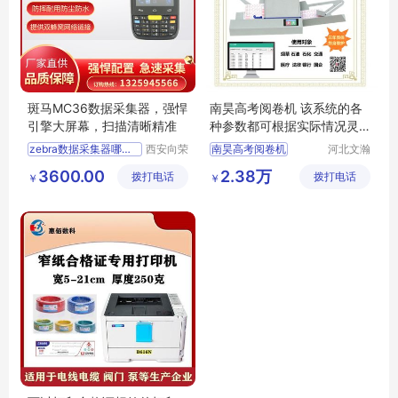
斑马MC36数据采集器，强悍
南昊高考阅卷机 该系统的各
引擎大屏幕，扫描清晰精准
种参数都可根据实际情况灵
活设置
zebra数据采集器哪里买
西安向荣
南昊高考阅卷机
河北文瀚
电子科技
云教育科
大屏幕条码pda哪里有卖
光学标记阅读机
3600.00
2.38万
拨打电话
有限公司
拨打电话
技发展有
￥
￥
好用的数据采集器批发价格
自动阅读机
限公司
医用pda多少钱一个
扫描仪阅卷
盘点pda哪个好用
考试光标阅读机