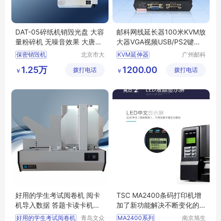
DAT-05碎纸机销毁光盘 大容
邮科网线延长器100米KVM放
量粉碎机 无噪音效果 大唐盛
大器VGA视频USB/PS2键鼠
兴
延长
保密销毁机
北京市大
KVM延伸器
广州邮科
唐盛兴科
网络设备
碎纸机多少钱一台
键鼠延长器
1.25万
1200.00
拨打电话
技发展有
拨打电话
有限公司
￥
￥
设备怎么销毁
视频延长器
限公司
纸质光盘销毁机
网络延长器
碎纸机能碎订书钉吗
KVM延长器
好用的学生考试阅卷机 阅卡
TSC MA2400条码打印机增
机导入数据 答题卡读卡机原
加了新功能解决不断变化的
理
业务挑战
好用的学生考试阅卷机
青岛文众
MA2400系列
南京旭生