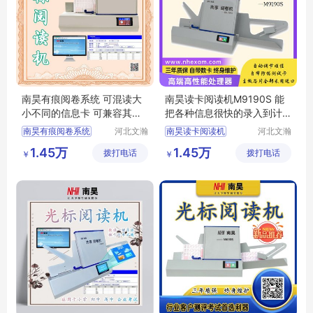
南昊有痕阅卷系统 可混读大
南昊读卡阅读机M9190S 能
小不同的信息卡 可兼容其它
把各种信息很快的录入到计
厂家机型
算机里
南昊有痕阅卷系统
河北文瀚
南昊读卡阅读机
河北文瀚
云教育科
云教育科
读卡阅读机
测评阅卷机
1.45万
1.45万
拨打电话
技发展有
拨打电话
技发展有
￥
￥
标记阅读机
答题卡阅卷系统
限公司
限公司
光学标记阅读机
机读卡阅读器
条码阅读机
买卡赠阅读机