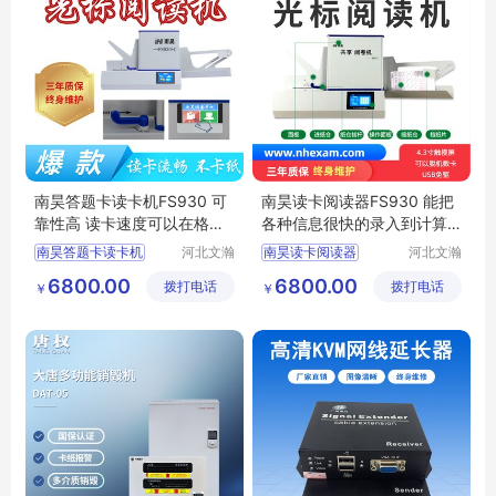
南昊答题卡读卡机FS930 可
南昊读卡阅读器FS930 能把
靠性高 读卡速度可以在格式
各种信息很快的录入到计算
文件中设置
机里并统计
南昊答题卡读卡机
河北文瀚
南昊读卡阅读器
河北文瀚
云教育科
云教育科
光标读卡机
阅卷扫描仪
6800.00
6800.00
拨打电话
技发展有
拨打电话
技发展有
￥
￥
考试阅卷器
光电阅卷机
限公司
限公司
答题卡读卡器
高速阅卷机
机读卡阅卷机
光标阅读机