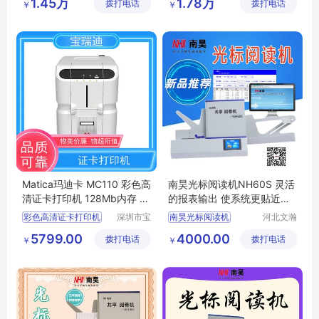
1.45万
1.78万
拨打电话
技发展有
拨打电话
有限公司
￥
￥
光标阅读机
读卡机
限公司
答题卡阅读机
有痕阅卷系统
Matica玛迪卡 MC110 彩色高
南昊光标阅读机NH60S 灵活
清证卡打印机 128Mb内存 多
的报表输出 使系统更贴近用
种用途 按需选择
户的需求
彩色高清证卡打印机
深圳市宝
南昊光标阅读机
河北文瀚
瑞迪科技
云教育科
玛迪卡证卡打印机
选择题阅读机
5799.00
4000.00
拨打电话
有限公司
拨打电话
技发展有
￥
￥
质保卡制卡机
答题卡读卡机
限公司
健康证打印机
机读卡读卡
多功能自助办证机
便携式阅卷机