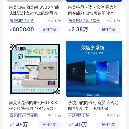
南昊扫描仪阅卷FS930 它能
南昊答题卡读卡软件 强大的
快速识别信息卡上的涂写内
阅卷能力 自动阅卷即时计算
容
成绩
南昊扫描仪阅卷
河北文瀚
南昊答题卡读卡软件
河北文瀚
云教育科
云教育科
数码阅卷机
试卷扫描仪
6800.00
2.38万
拨打电话
技发展有
拨打电话
技发展有
￥
￥
考试阅卷机
机读卡读卡机
限公司
限公司
答题卡读卡软件
客观题阅卷机
测评系统
大数据阅卷机
南昊答题卡阅卷机M9190S
学校用的阅卡机 南昊 客观题
报名模块采用了报名信息卡
阅卷机机读卡使用步骤
录入学生的信息
南昊答题卡阅卷机
河北文瀚
自动阅卷系统
青岛文众
云教育科
信息科技
共享阅读机
阅卷机答题卡
1.45万
1.40万
拨打电话
技发展有
拨打电话
有限公司
￥
￥
考试阅卷器
考试阅卷系统