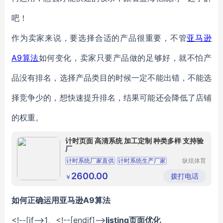
吧！
作为卖家来说，要选择合适的产品很重要，不管
亚马逊
A9算法
如何变化，卖家只要产品做的足够好，就不怕产
品没有排名，选择产品类目的时候一定不能出错，不能选
择竞争少的，想快速提升排名，结果可能还会降低了店铺
的权重。
计时页面 高清系统 加工定制 种类多样 支持验
厂
计时系统厂家直供
计时系统生产厂家
纵炫体育
发展秦皇
计时系统供应
计时系统厂家
岛有限公
2600.00
拨打电话
￥
司
计时系统批发
如何正确运用亚马逊A9算法
<!--[if-->
1、
<!--[endif]-->
listing页面优化