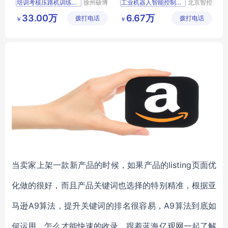
培训考核压路机训练模拟器
徐州硕博
工业机器人智能控制算法开发装置
北京智控
电子科技
理工伟业
压路机训练模拟器
工业机器人智能控制
33.00万
6.67万
拨打电话
有限公司
拨打电话
科教设备
￥
￥
训练模拟器
麒麟H6
算法开发装置
有限公司
模拟器
五子棋人机对弈
智能控制算法开发装置
当卖家上架一款新产品的时候，如果产品的listing页面优
化做的很好，而且产品关键词也选择的特别精准，根据亚
马逊A9算法，提升关键词的排名很容易，A9算法到底如
何运用，怎么才能快速的收录，跟着蓝海亿观网一起了解