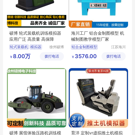
硕博 轮式装载机训练模拟器
海川工厂 铝合金制图模型 机
应用广泛 高质量 高保障
械制图教学模型厂家
轮式装载机
模拟器
徐州硕博
铝合金制图模型
江苏海川
电子科技
教学仪器
工程机械模拟器
机械制图教学模型
8.00万
3576.00
拨打电话
有限公司
拨打电话
有限公司
￥
￥
模拟实训设备
机械制图模型
机械制图模型厂家
机械制图模型价格
硕博 展馆体验压路机训练模
育洋 定制vr虚拟推土机模拟