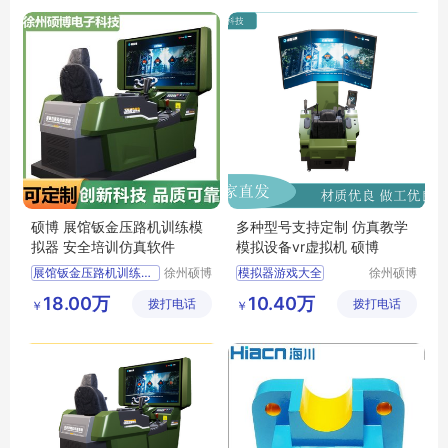
硕博 展馆钣金压路机训练模
多种型号支持定制 仿真教学
拟器 安全培训仿真软件
模拟设备vr虚拟机 硕博
展馆钣金压路机训练模拟器
徐州硕博
模拟器游戏大全
徐州硕博
电子科技
电子科技
压路机训练模拟器
挖掘机模型
18.00万
10.40万
拨打电话
有限公司
拨打电话
有限公司
￥
￥
训练模拟器
拖拉机模拟器
安全培训仿真软件
打工模拟器
挖掘机模拟