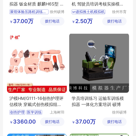
拟器 钣金材质 麒麟H6S型 仿
机 驾驶员培训考核实操模拟
真软件
器教学仪
展馆体验压路机训练模拟器
徐州硕博
vr虚拟推土机模拟机
徐州市育
电子科技
洋智能科
压路机训练模拟器
驾驶员培训考核实操模拟器教学仪
37.00万
2.50万
拨打电话
有限公司
拨打电话
技有限公
￥
￥
训练模拟器
推土机模拟器
司
麒麟H6S型
模拟器
推土机模拟机
推土机仿真学习机
沪模HM/G111-16创伤护理评
学员培训练习 运输车训练模
估模块 穿戴式创伤模拟组件
拟器 一体化方案培训 硕博
护理教学模具
创伤护理
医学训练
上海树羽
徐州硕博
科教仪器
电子科技
评估模块
训练模拟
3360.00
37.00万
拨打电话
设备有限
拨打电话
有限公司
￥
￥
公司