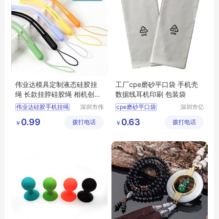
伟业达模具定制液态硅胶挂
工厂cpe磨砂平口袋 手机壳
绳 长款挂脖硅胶绳 相机创意
数据线耳机印刷 包装袋
弹力绳
伟业达硅胶手机挂绳
深圳市伟
cpe磨砂平口袋
深圳市亿
业达科技
宏盛包装
U盘环保硅胶弹力绳定制加工厂家
手机壳包装袋
0.99
0.63
拨打电话
有限公司
拨打电话
制品有限
￥
￥
伟业达模具定制液态硅胶挂绳
数据线包装袋
公司
长款挂脖硅胶绳
耳机包装袋
相机创意弹力挂绳
印刷包装袋