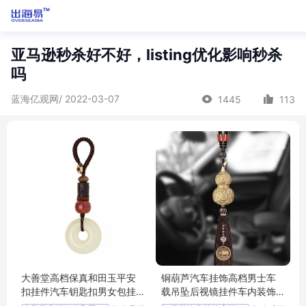
亚马逊秒杀好不好，listing优化影响秒杀
吗
蓝海亿观网/ 2022-03-07
1445
113
大善堂高档保真和田玉平安
铜葫芦汽车挂饰高档男士车
扣挂件汽车钥匙扣男女包挂
载吊坠后视镜挂件车内装饰
饰创意送礼物
用品