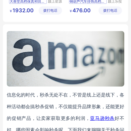
大善堂高档保真和田玉平安
颍上星源
铜葫芦汽车挂饰高档男士车
颍上乐投
科技发展
科技发展
1932.00
476.00
拨打电话
有限公司
拨打电话
有限公司
￥
￥
信息化的时代，秒杀无处不在，不管是线上还是线下，各
种活动都会搞秒杀促销，不仅能提升品牌形象，还能更好
的促销产品，让卖家获取更多的利润，
亚马逊秒杀
好不
好，哪些因素会影响秒杀呢，下面我们来聊聊关于秒杀问