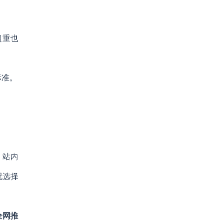
超重也
标准。
，站内
况选择
全网推