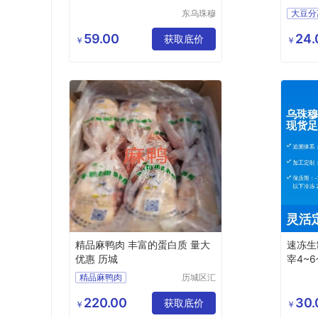
东乌珠穆
大豆分
沁旗贝利
大豆分
商贸有限
59.00
24.
获取底价
大豆分
￥
￥
公司
精品麻鸭肉 丰富的蛋白质 量大
速冻生
优惠 历城
宰4~
足
精品麻鸭肉
历城区汇
品食品商
贸中心
220.00
30.
获取底价
￥
￥