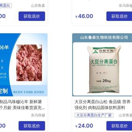
离蛋白
山东鲁森
东乌珠
生物科技
沁旗贝
离蛋白用途
有限公司
商贸有
00
46.00
离蛋白报价
获取底价
获取底价
￥
公司
制品乌珠穆沁羊 新鲜屠
大豆分离蛋白山松 食品级 营养
6个月龄 美味佳肴货源充
强化剂 肉制品固体饮料原料
东乌珠穆
大豆分离蛋白生产厂家
山东鲁
沁旗贝利
生物科
大豆分离蛋白用途
商贸有限
有限公
00
24.00
获取底价
大豆分离蛋白含量
获取底价
￥
公司