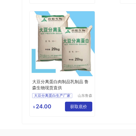
大豆分离蛋白肉制品乳制品 鲁
森生物现货直供
大豆分离蛋白生产厂家
山东鲁森
生物科技
大豆分离蛋白用途
有限公司
24.00
获取底价
食品级大豆分离蛋白含量
￥