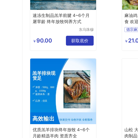
速冻生制品羔羊前腱 4~6个月
麻油鸡
屠宰龄 终年放牧饲养方式
食 欢
东乌珠穆
德宗麻
沁旗贝利
手撕麻
商贸有限
90.00
21.
获取底价
￥
￥
公司
优质羔羊排块终年放牧 4~6个
山松 
月龄精选羊肉 资质齐全
肉制品