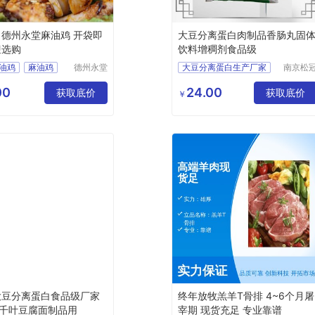
 德州永堂麻油鸡 开袋即
大豆分离蛋白肉制品香肠丸固
迎选购
饮料增稠剂食品级
油鸡
麻油鸡
德州永堂
大豆分离蛋白生产厂家
南京松
食品有限
生物科
油鸡
增稠剂大豆分离蛋白
公司
有限公
00
24.00
获取底价
大豆分离蛋白用途
获取底价
￥
大豆分离蛋白食品级厂家
终年放牧羔羊T骨排 4~6个月屠
千叶豆腐面制品用
宰期 现货充足 专业靠谱