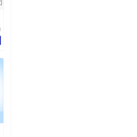
体
冠
技
司