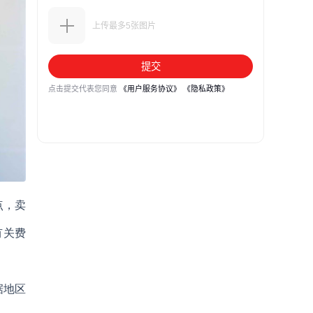
点，卖
有关费
据地区