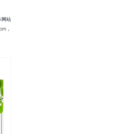
本网站
om，