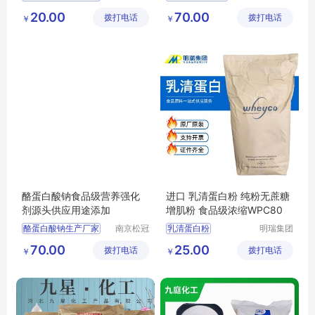
化工产品
生物科技
大豆分离蛋白厂家
酪蛋白用途
20.00
70.00
拨打电话
有限公司
拨打电话
有限公司
￥
￥
大豆分离蛋白
食品级酪蛋白厂家
酪蛋白酸钠食品级营养强化
进口 乳清蛋白粉 纯粉无蔗糖
剂源头供应用途添加
增肌粉 食品级浓缩WPC80
酪蛋白酸钠生产厂家
南京松冠
乳清蛋白粉
明瑞集团
生物科技
（河南）
酪蛋白酸钠用途
浓缩蛋白粉
70.00
25.00
拨打电话
有限公司
拨打电话
有限公司
￥
￥
酪蛋白酸钠价格
纯粉无蔗糖增肌粉
WPC80