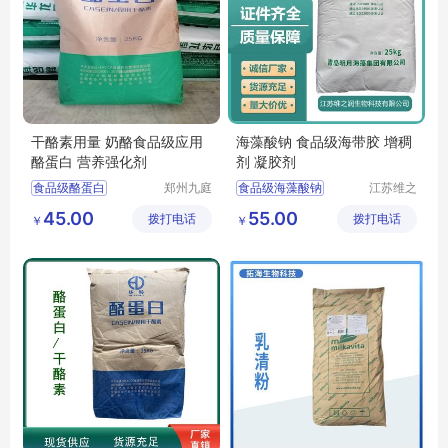
干酪素用量 奶酪食品级应用
海藻酸钠 食品级海带胶 增稠
酪蛋白 营养强化剂
剂 凝胶剂
食品级酪蛋白
郑州九庭
食品级海藻酸钠
江苏维之
化工产品
润生物科
增稠剂酪蛋白
海藻酸钠生产厂家
45.00
55.00
拨打电话
有限公司
拨打电话
技有限公
￥
￥
酪蛋白厂家
干酪素
海藻酸钠厂家
司
干酪素食品级
海藻酸钠价格