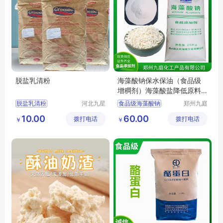
脱盐乳清粉
海藻酸钠保水保油（食品级
增稠剂）海藻酸盐降低原料
肉用量
脱盐乳清粉
河北九星
食品级海藻酸钠
郑州九庭
化工产品
化工产品
脱盐乳清粉厂家
海藻酸钠厂家
10.00
60.00
拨打电话
有限公司
拨打电话
有限公司
￥
￥
脱盐乳清粉食品级
海藻酸钠食用增稠剂
脱盐乳清粉添加剂
脱盐乳清粉批发零售