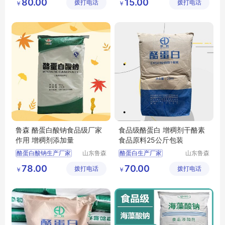
80.00
15.00
拨打电话
技有限公
拨打电话
有限公司
￥
￥
葡萄糖酸钙价格
司
葡萄糖酸钙厂家
葡萄糖酸钙生产厂家
鲁森 酪蛋白酸钠食品级厂家
食品级酪蛋白 增稠剂干酪素
作用 增稠剂添加量
食品原料25公斤包装
酪蛋白酸钠生产厂家
山东鲁森
酪蛋白生产厂家
山东鲁森
生物科技
生物科技
酪蛋白酸钠用途
酪蛋白用途
78.00
70.00
拨打电话
有限公司
拨打电话
有限公司
￥
￥
酪蛋白酸钠厂家
酪蛋白含量