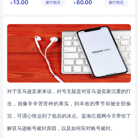
13.00
60.00
拨打电话
技有限公
拨打电话
加剂有限
￥
￥
脱盐乳清粉营养强化剂
海藻酸钠价格
司
公司
对于亚马逊卖家来说，封号无疑是对亚马逊卖家沉重的打
击，就像辛辛苦苦种的果实，到丰收的季节却被全部偷
完，可谓心情达到了低谷的冰点。蓝海亿观网今天带你了
解亚马逊账号被封原因，以及如何应对账号被封。