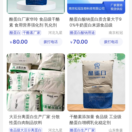
酪蛋白厂家华玲 食品级干酪
酪蛋白酸钠蛋白质含量大于9
素 食用营养强化剂 乳化剂
0%牛奶蛋白来源食品级
酪蛋白
干酪素厂家
河北九星
酪蛋白酸钠用途
南京松冠
化工产品
生物科技
食品级酪蛋白
酪蛋白酸钠含量
80.00
70.00
拨打电话
有限公司
拨打电话
有限公司
￥
￥
大豆分离蛋白生产厂家 分散
干酪素添加量 食品级 工业级
性蛋白肉制品饮料
酪蛋白增稠乳化稳定剂
食品级大豆分离蛋白
河北九星
酪蛋白生产厂家
山东鲁森