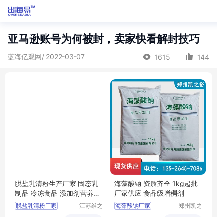
亚马逊账号为何被封，卖家快看解封技巧
蓝海亿观网/ 2022-03-07
1615
144
脱盐乳清粉生产厂家 固态乳
海藻酸钠 资质齐全 1kg起批
制品 冷冻食品 添加剂营养强
厂家供应 食品级增稠剂
化剂
脱盐乳清粉厂家
江苏维之
海藻酸钠厂家
郑州凯之
润生物科
裕食品添
脱盐乳清粉食品级
海藻酸钠用途