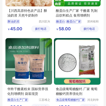
【川西高原特色农产品】酥
酪蛋白生产厂家 干酪素 乳制
油奶渣 天然牛奶制作
品饮料糕点 食用增稠剂
酥油奶渣
四川匠兴
酪蛋白
酪蛋白厂家
郑州裕和
礼农业发
食品添加
食品级酪蛋白
45.00
58.00
拨打电话
展有限公
拨打电话
剂有限公
￥
￥
干酪素生产厂家
司
司
华羚干酪素粉末 国标营养强
食品级葡萄糖酸钙 厂家 葡萄
化剂增稠剂 袋装现货
糖酸钙营养强化剂
酪蛋白生产厂家
江苏维之
食品级葡萄糖酸钙厂家
河北利华
润生物科
生物科技
干酪素
食品级酪蛋白
葡萄糖酸钙营养强化剂