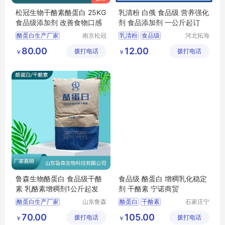
松冠生物干酪素酪蛋白 25KG
乳清粉 白俄 食品级 营养强化
食品级添加剂 改善食物口感
剂 食品添加剂 一公斤起订
酪蛋白生产厂家
南京松冠
乳清粉
食品级
河北拓海
生物科技
生物科技
酪蛋白添加量
乳清粉价格
80.00
12.00
拨打电话
有限公司
拨打电话
有限公司
￥
￥
酪蛋白厂家价格
乳清粉用途
乳清粉报价
鲁森生物酪蛋白 食品级干酪
食品级 酪蛋白 增稠乳化稳定
素 乳酪素增稠剂1公斤起发
剂 干酪素 宁诺商贸
酪蛋白生产厂家
山东鲁森
酪蛋白
干酪素
石家庄宁
生物科技
诺商贸有
酪蛋白用途
酪蛋白价格
70.00
105.00
拨打电话
有限公司
拨打电话
限公司
￥
￥
酪蛋白含量