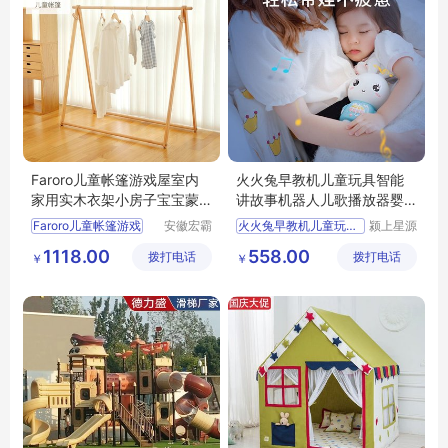
Faroro儿童帐篷游戏屋室内
火火兔早教机儿童玩具智能
家用实木衣架小房子宝宝蒙
讲故事机器人儿歌播放器婴
古包玩具屋
儿启蒙益智
Faroro儿童帐篷游戏
安徽宏霸
火火兔早教机儿童玩具智能
颍上星源
机械设备
科技发展
1118.00
558.00
拨打电话
有限公司
拨打电话
有限公司
￥
￥