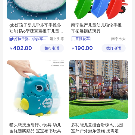
gb好孩子婴儿学步车手推多
南宁生产儿童幼儿独轮手推
功能 防o型腿宝宝推车儿童助
车拓展训练玩具
步车防侧翻
gb好孩子婴儿学步车手推
颍上头等
儿童独轮车
南宁市大
舱科技发
风车游乐
幼儿手推车
402.00
190.00
拨打电话
展有限公
拨打电话
设备有限
￥
￥
儿童玩具车
司
公司
猫头鹰按压滑行小玩具 幼儿
多功能儿童组合滑梯 幼儿园
园优选奖励品 宝宝布书玩具
室外户外游乐设施 按需定制