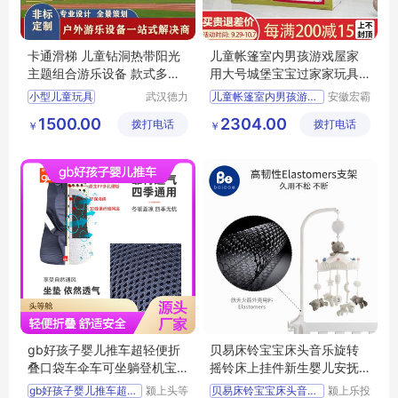
卡通滑梯 儿童钻洞热带阳光
儿童帐篷室内男孩游戏屋家
主题组合游乐设备 款式多样
用大号城堡宝宝过家家玩具
德力盛M16
屋皇宫小房子
小型儿童玩具
武汉德力
儿童帐篷室内男孩游戏屋家
安徽宏霸
盛游乐设
机械设备
幼儿玩具批发
1500.00
2304.00
拨打电话
备有限公
拨打电话
有限公司
￥
￥
幼儿园玩具
司
热带阳光主题塑料滑梯
动物造型儿童玩具
gb好孩子婴儿推车超轻便折
贝易床铃宝宝床头音乐旋转
叠口袋车伞车可坐躺登机宝
摇铃床上挂件新生婴儿安抚
宝推车免安装
玩具悬挂式
gb好孩子婴儿推车超轻便
颍上头等
贝易床铃宝宝床头音乐旋转
颍上乐投