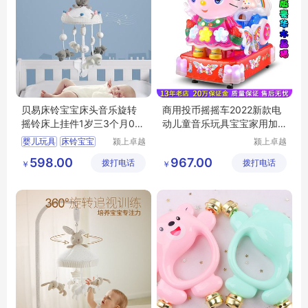
贝易床铃宝宝床头音乐旋转
商用投币摇摇车2022新款电
摇铃床上挂件1岁三3个月0新
动儿童音乐玩具宝宝家用加
生婴儿玩具
厚外壳瑶瑶乐
婴儿玩具
床铃宝宝
颍上卓越
颍上卓越
电子商务
电子商务
旋转摇铃
598.00
967.00
拨打电话
有限公司
拨打电话
有限公司
￥
￥
音乐旋转摇铃
新生婴儿玩具