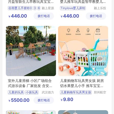
月益智新生儿早教玩具宝宝
婴儿推车玩具益智早教婴儿
抓握训练玩具
床玩具床铃
谷雨婴儿手摇铃0
3
6
颍上星源
Tinylove婴儿床铃
颍上乐投
科技发展
科技发展
446.00
446.00
拨打电话
有限公司
拨打电话
有限公司
￥
￥
室外儿童滑梯 小区广场组合
儿童购物车玩具男女孩 厨房
式游乐设备 厂家批发 含安装
切水果婴儿小手 推车宝宝过
服务 德力盛f1
家家套装
儿童的玩具
小孩玩具
武汉德力
儿童购物车玩具男女孩
郑州航空
盛游乐设
港区芙乐
儿童游乐玩具
厨房切水果婴儿小手
9.80
5500.00
￥
拨打电话
备有限公
鑫日用百
￥
小孩玩具批发
推车宝宝过家家套装
司
货店
儿童游乐玩具厂家