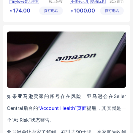
Tinylove婴儿推车
颍上乐投
小孩子玩具
婴幼玩具
武汉德力
科技发展
盛游乐设
儿童玩具
孩子玩具
174.00
1000.00
拨打电话
有限公司
拨打电话
备有限公
￥
￥
孩子玩具厂家
司
如果
亚马逊
卖家的账号存在风险，亚马逊会在Seller
Central后台的
“Account Health”页面
提醒，其实就是一
个“At Risk”状态警告。
亚马逊会让卖家了解到，在过去90天里，卖家账号收到