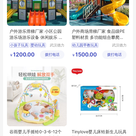
户外游乐滑梯厂家 小区公园
户外商场滑梯厂家 食品级PE
游乐场游乐设备 休闲娱乐 可
塑料材质 多功能组合攀爬架
定制 德力盛M3
上门安装 X
小孩子玩具
婴幼玩具
武汉德力
幼儿园早教玩具
武汉德力
盛游乐设
盛游乐设
小玩具儿童玩具
婴儿玩具
1200.00
1500.00
拨打电话
备有限公
拨打电话
备有限公
￥
￥
孩子玩具
幼儿园孩子玩具
司
司
武汉孩子玩具
幼儿园大型玩具
儿童大型玩具厂家
谷雨婴儿手摇铃0-3-6-12个
Tinylove婴儿床铃新生儿玩具