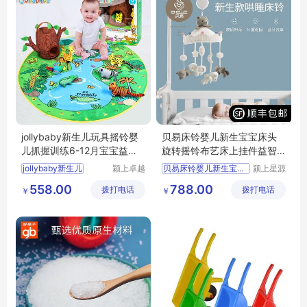
jollybaby新生儿玩具摇铃婴
贝易床铃婴儿新生宝宝床头
儿抓握训练6-12月宝宝益智0
旋转摇铃布艺床上挂件益智
-1岁游戏毯
婴儿玩具礼物
jollybaby新生儿
颍上卓越
贝易床铃婴儿新生宝宝床头
颍上星源
电子商务
科技发展
558.00
788.00
拨打电话
有限公司
拨打电话
有限公司
￥
￥