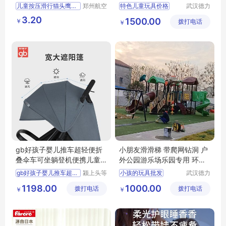
德力盛M17
儿童按压滑行猫头鹰小玩具
郑州航空
特色儿童玩具价格
武汉德力
港区芙乐
盛游乐设
幼儿园奖励品义乌
幼儿园玩具
3.20
1500.00
￥
鑫日用百
拨打电话
备有限公
￥
玩具地摊
孩子的玩具
货店
司
小型幼儿园玩具厂家
小型幼儿园玩具
gb好孩子婴儿推车超轻便折
小朋友滑滑梯 带爬网钻洞 户
叠伞车可坐躺登机便携儿童
外公园游乐场乐园专用 环保
推车宝宝推车
耐用 德力盛M8
gb好孩子婴儿推车超轻便
颍上头等
小孩的玩具批发
武汉德力
舱科技发
盛游乐设
幼儿园玩具
1198.00
1000.00
拨打电话
展有限公
拨打电话
备有限公
￥
￥
幼儿园室外玩具
司
司
幼儿园玩具厂家
小孩玩具批发