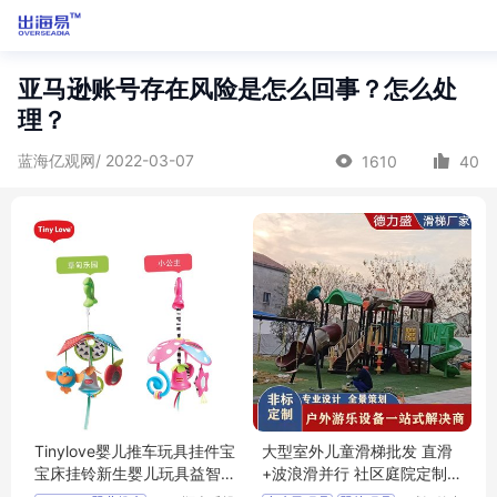
亚马逊账号存在风险是怎么回事？怎么处
理？
蓝海亿观网/ 2022-03-07
1610
40
Tinylove婴儿推车玩具挂件宝
大型室外儿童滑梯批发 直滑
宝床挂铃新生婴儿玩具益智
+波浪滑并行 社区庭院定制
早教0-1岁
安装简便 M4