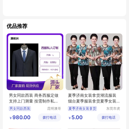
优品推荐
男女同款西装 商务西服定做
夏季济南女装拿货潮流服装
支持上门测量 按需制作私人
烟台夏季服装拿货夏季女装
订制
东莞工厂
男女同款西装
昆明澳哥
夏季济南女装拿货
东莞市虎
洲服装有
门转转服
商务西服定做
潮流服装烟台夏季服装
980.00
5.00
拨打电话
限公司
拨打电话
饰经营部
￥
￥
支持上门测量
拿货夏季女装
云南西服订制