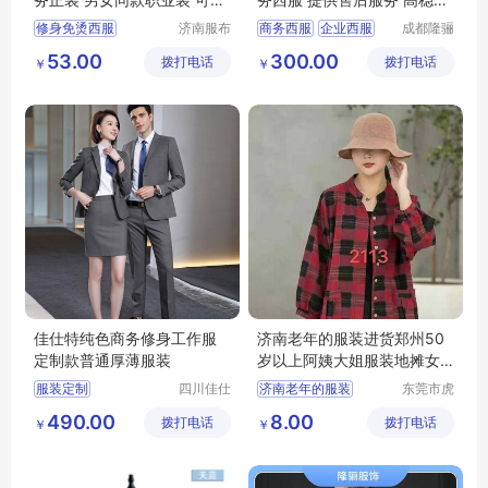
人定制 可批发
型 免烫处理
修身免烫西服
济南服布
商务西服
企业西服
成都隆骊
斯服装有
服饰有限
高端商务正装
商务职业装
53.00
300.00
拨打电话
限公司
拨打电话
公司
￥
￥
男女同款职业装
男女休闲西装
私人定制西装
西服定做
商务西服批发
佳仕特纯色商务修身工作服
济南老年的服装进货郑州50
定制款普通厚薄服装
岁以上阿姨大姐服装地摊女
装进货
服装定制
四川佳仕
济南老年的服装
东莞市虎
特服饰有
门转转服
50岁以上阿姨服装
490.00
8.00
拨打电话
限责任公
拨打电话
饰经营部
￥
￥
郑州地摊女装进货
司