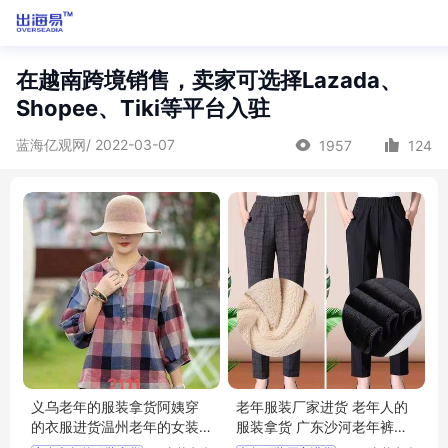
在越南跨境销售，卖家可选择Lazada、
Shopee、Tiki等平台入驻
蓝海亿观网/ 2022-03-07
1957
124
义乌老年的服装拿货阿姨穿
老年服装厂家进货 老年人的
的衣服进货温州老年的女装
服装拿货 广东沙河老年裤子
进货短袖纯棉常熟
进货 农村县城百搭款常熟