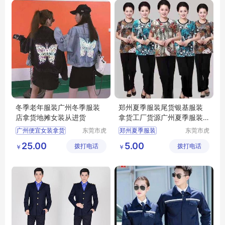
云南西装定做
冬季老年服装广州冬季服装
郑州夏季服装尾货银基服装
店拿货地摊女装从进货
拿货工厂货源广州夏季服装
拿货
广州便宜女装拿货
东莞市虎
郑州夏季服装
东莞市虎
门转转服
门转转服
广州冬季女装拿货
银基服装拿货
25.00
5.00
拨打电话
饰经营部
拨打电话
饰经营部
￥
￥
广州服装
广州夏季服装拿货