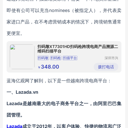
即使有公司可以充当nominees（被指定人），并代表卖
家进口产品，在不考虑营销成本的情况下，跨境销售通常
更便宜。
扫码墩XT7301HD扫码枪跨境电商产品溯源二
维码扫描平台
扫码墩
扫码枪
扫描平台
深圳市兴
通物联科
技有限公
348.00
拨打电话
￥
司
蓝海亿观网了解到，以下是一些越南跨境电商平台：
一、Lazada.vn
Lazada
是越南最大的电子商务平台之一，由
阿里巴巴
集
团管理。
Lazada
成立于2012年，以客户体验、快捷的物流和广泛