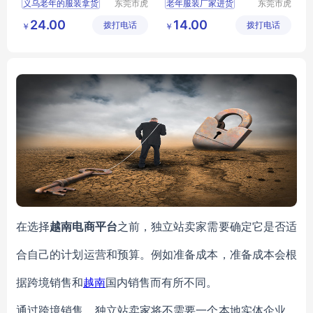
义乌老年的服装拿货
东莞市虎
老年服装厂家进货
东莞市虎
门转转服
门转转服
阿姨穿的衣服进货
老年人的服装拿货
24.00
14.00
拨打电话
饰经营部
拨打电话
饰经营部
￥
￥
老年的女装进货短袖
广东沙河老年裤子进货
在选择
越南电商平台
之前，独立站卖家需要确定它是否适
合自己的计划运营和预算。例如准备成本，准备成本会根
据跨境销售和
越南
国内销售而有所不同。
通过跨境销售，独立站卖家将不需要一个本地实体企业。