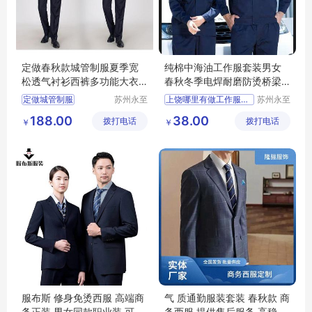
定做春秋款城管制服夏季宽
纯棉中海油工作服套装男女
松透气衬衫西裤多功能大衣
春秋冬季电焊耐磨防烫桥梁
订做
工厂船长服装
定做城管制服
苏州永至
上饶哪里有做工作服的工厂进贤哪里有做工作服的工厂
苏州永至
诚服饰有
诚服饰有
陕西哪里有做城管制服工厂
进贤哪里有做工作服的工厂
188.00
38.00
拨打电话
限公司
拨打电话
限公司
￥
￥
陕西服装厂
陕西做校
纯棉中海油工作服
陕西做校服的工厂
电焊耐磨防烫桥梁工作服
船长服装定制
服布斯 修身免烫西服 高端商
气 质通勤服装套装 春秋款 商
务正装 男女同款职业装 可私
务西服 提供售后服务 高稳定