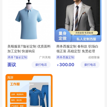
美顺服装T恤衫定制 优质面料
商务西服定制 春秋款 职场白
加工定制 快速响应
领正装 高稳定型 免烫处理
商务T恤衫定制
广州美顺
商务西服定制
成都隆骊
服装有限
服饰有限
POIO衫商务定做
韩版修身款
西服定做
面议
300.00
拨打电话
公司
拨打电话
公司
￥
私人定制西服
商务职业装