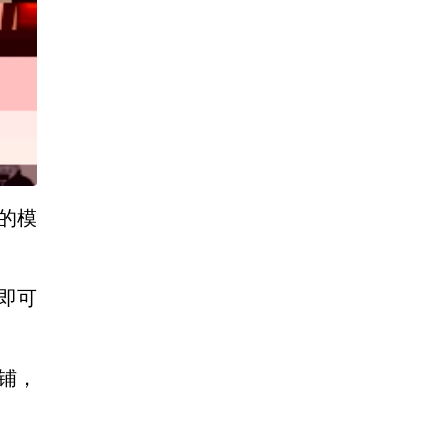
务的模
，即可
铺，