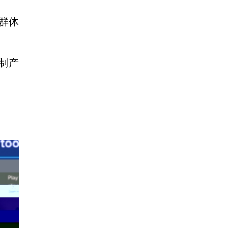
群体
制产