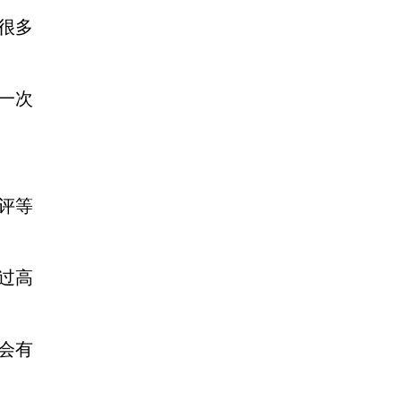
很多
一次
删评等
过高
会有