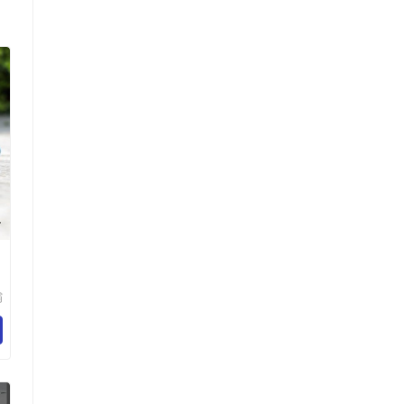
骑
霸
备
司