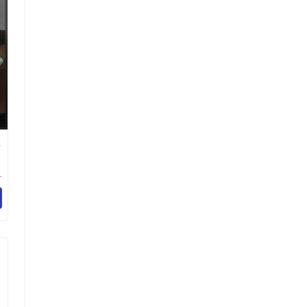
业
叉
网
有