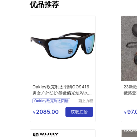
优品推荐
Oakley欧克利太阳镜OO9416
23新款
男女户外防护墨镜偏光炫彩水上
镜路亚
运动眼镜
骑行
Oakley欧克利太阳镜
颍上力程
仪器设备
有限公司
2085.00
97.
获取底价
￥
￥