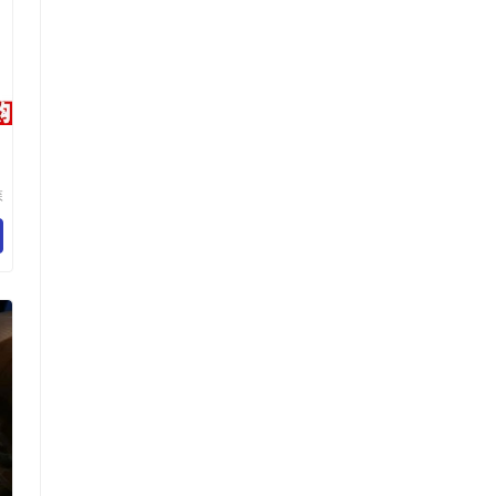
森
防
厂