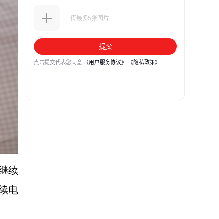
继续
续电