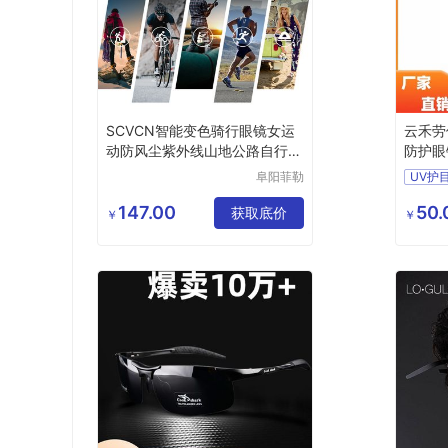
SCVCN智能变色骑行眼镜女运
云禾劳
动防风尘紫外线山地公路自行车
防护眼
眼镜男
阜阳菲勒
UV护
科技有限
激光焊
公司
147.00
50.
获取底价
防护眼
￥
￥