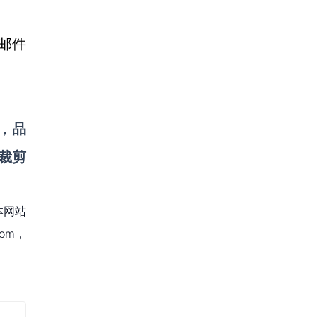
邮件
，
品
裁剪
本网站
om，