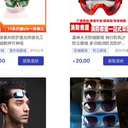
保紫外防护激光焊接化工
森林火灾防烟眼镜 骑行防风沙
镜耐摔可伸缩
防尘眼镜 多功能消防员防护眼
镜
目镜
紫外线眼镜
苏州云禾
防烟眼镜
防尘眼镜
霸州市
电子科技
汛安消
接眼镜
消防员防护眼镜
有限公司
护用品
00
20.00
镜
劳保眼镜
获取底价
火灾防烟眼镜
获取底价
￥
(个体工
多功能眼镜
商户)