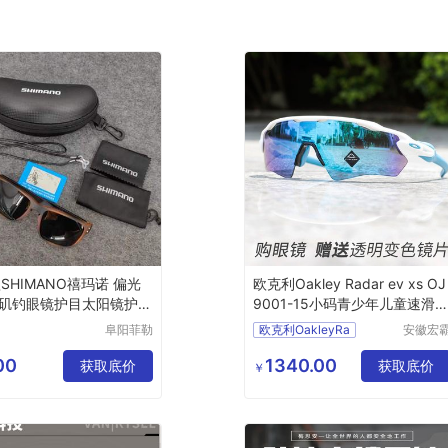
SHIMANO禧玛诺 偏光
欧克利Oakley Radar ev xs OJ
矶钓眼镜护目太阳镜护眼
9001-15小码青少年儿童速滑
行眼镜
阜阳菲勒
欧克利OakleyRa
安徽宏
科技有限
机械设
公司
有限公
00
1340.00
获取底价
获取底价
￥