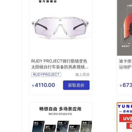
RUDY PROJECT骑行眼镜变色
迪卡侬
太阳镜自行车装备防风夜视镜男
运动护
CUTLINE
RUDYPROJECT
颍上星源
科技发展
有限公司
4110.00
673
获取底价
￥
￥