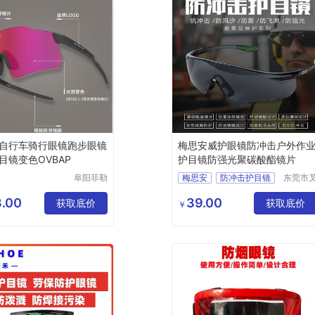
自行车骑行眼镜跑步眼镜
梅思安威护眼镜防冲击户外作
目镜变色OVBAP
护目镜防强光聚碳酸酯镜片
阜阳菲勒
梅思安
防冲击护目镜
东莞市
科技有限
车管家
工业工地眼镜
公司
络科技
.00
39.00
获取底价
威护眼镜
获取底价
￥
限公司