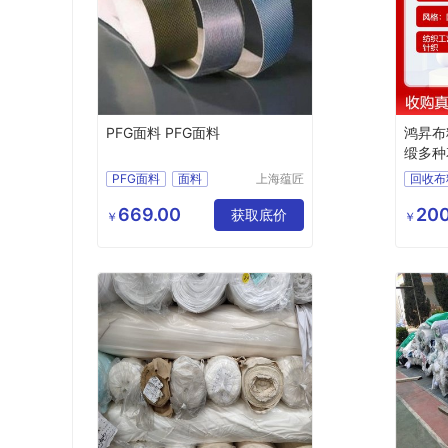
PFG面料 PFG面料
鸿昇布
缎多种
PFG面料
面料
上海蕴匠
回收布
贸易有限
美国PFG
美国面料
回收真
公司
669.00
200
美国PFG面料
获取底价
回收丝
￥
￥