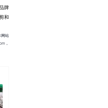
，品牌
剪和
本网站
om，