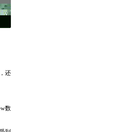
序，还
ew数
受到