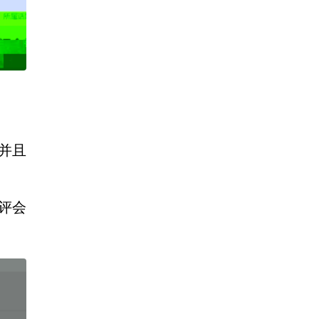
并且
评会