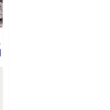
锦
资
有