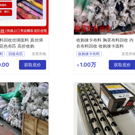
料回收丝绸面料 真丝绸
收购徕卡布料 胸罩布料回收 内
花色布匹 高价收购
衣布料回收 收购徕卡面料
料
回收布匹
东莞市南
收购徕卡布料
东莞市
城鸿昇皮
晟再生
丝
回收绸缎
胸罩布料回收
革材料经
源回收
.00
1.00万
绸
获取底价
内衣布料回收
获取底价
￥
营部
限公司
服装布料回收
收购徕卡面料