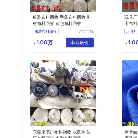
服装布料回收 手袋布料回收 鞋
玩具厂
材布料回收 箱包布料回收
卡布料
服装布料回收
东莞市锦
玩具厂
晟再生资
手袋布料回收
玩具厂
源回收有
1.00万
1.
鞋材布料回收
获取底价
毛绒玩
￥
￥
限公司
布料回收
回收布料
原材料
服装布
东莞服装厂布料回收 收购制衣
徕卡面
厂布料回收 各种布料回收
存徕卡