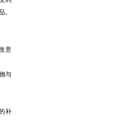
品。
改意
实物与
的补