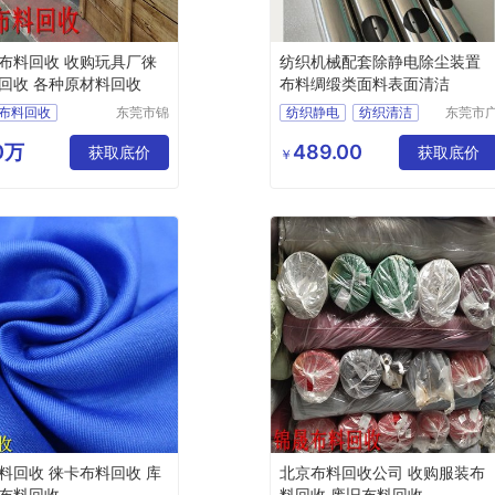
布料回收 收购玩具厂徕
纺织机械配套除静电除尘装置
回收 各种原材料回收
布料绸缎类面料表面清洁
布料回收
东莞市锦
纺织静电
纺织清洁
东莞市
晟再生资
驰防静
徕卡布料回收
布料静电
除静电装置
源回收有
科技有
00万
489.00
具布料回收
获取底价
获取底价
￥
限公司
公司
回收
料回收
料回收 徕卡布料回收 库
北京布料回收公司 收购服装布
布料回收
料回收 废旧布料回收