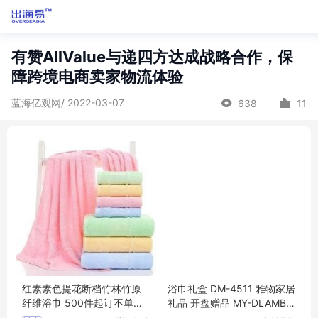
有赞AllValue与递四方达成战略合作，保
障跨境电商卖家物流体验
蓝海亿观网/ 2022-03-07
638
11
红素素色提花断档竹林竹原
浴巾礼盒 DM-4511 雅物家居
纤维浴巾 500件起订不单独
礼品 开盘赠品 MY-DLAMBN
零售
TX-Y-26