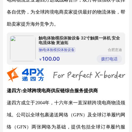
各自优势，为全球跨境电商卖家提供最好的物流体验，帮
助卖家提升海外竞争力。
触电体验模拟体验设备 32寸触摸一体机 安全
电流体验 意迪拓
触电体验模拟体验设备
合肥意迪
拓智能科
vr触电模拟系统报价单
技有限公
100.00
拨打电话
￥
司
模拟触电体验装置价格
触电体验模拟体验设备报价表
安全用电体验系统
递四方
:全球跨境电商供应链综合服务提供商
递四方成立于
2004年，十六年来一直深耕跨境电商物流领
域。公司以全球包裹递送网络（GPN）及全球订单履约网
络（GFN）两张网络为基础，提供包括全球订单履约服