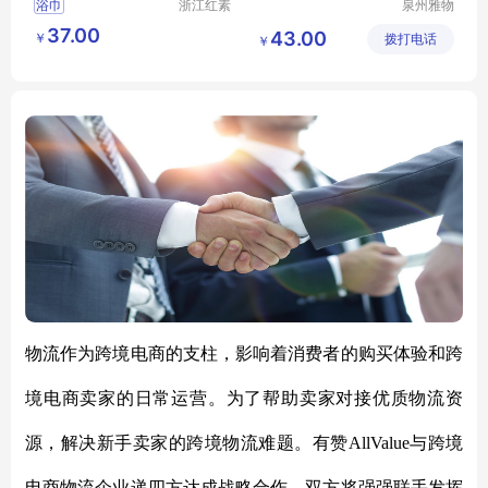
浴巾
浙江红素
泉州雅物
实业有限
贸易有限
37.00
43.00
￥
公司
拨打电话
公司
￥
物流作为跨境电商的支柱，影响着消费者的购买体验和跨
境电商卖家的日常运营。为了帮助卖家对接优质物流资
源，解决新手卖家的跨境物流难题。有赞
AllValue与跨境
电商物流企业递四方达成战略合作，双方将强强联手发挥