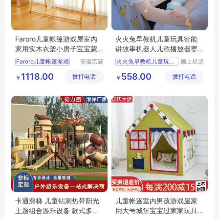
Faroro儿童帐篷游戏屋室内
火火兔早教机儿童玩具智能
家用实木衣架小房子宝宝蒙
讲故事机器人儿歌播放器婴
古包玩具屋
儿启蒙益智
Faroro儿童帐篷游戏
安徽宏霸
火火兔早教机儿童玩具智能
颍上星源
机械设备
科技发展
1118.00
558.00
拨打电话
有限公司
拨打电话
有限公司
￥
￥
卡通滑梯 儿童钻洞热带阳光
儿童帐篷室内男孩游戏屋家
主题组合游乐设备 款式多样
用大号城堡宝宝过家家玩具