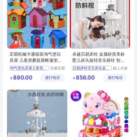
宏霸机械卡通箱装淘气堡玩
卓越贝易床铃 金属材质美标
具屋 儿童房蘑菇屋帐篷室内
婴儿床头旋转音乐摇铃 智力
早教游戏屋
开发玩具
淘气堡玩具屋儿童房玩具游
安徽宏霸
贝易床铃宝宝床头蓝牙音乐
颍上卓越
机械设备
电子商务
880.00
856.00
拨打电话
有限公司
拨打电话
有限公司
￥
￥