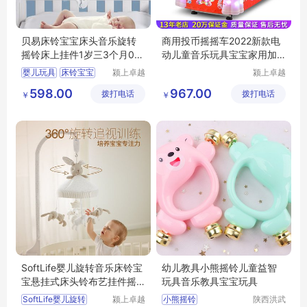
贝易床铃宝宝床头音乐旋转
商用投币摇摇车2022新款电
摇铃床上挂件1岁三3个月0新
动儿童音乐玩具宝宝家用加
生婴儿玩具
厚外壳瑶瑶乐
婴儿玩具
床铃宝宝
颍上卓越
颍上卓越
电子商务
电子商务
旋转摇铃
598.00
967.00
拨打电话
有限公司
拨打电话
有限公司
￥
￥
音乐旋转摇铃
新生婴儿玩具
SoftLife婴儿旋转音乐床铃宝
幼儿教具小熊摇铃儿童益智
宝悬挂式床头铃布艺挂件摇
玩具音乐教具宝宝玩具
铃安抚玩偶
SoftLife婴儿旋转
颍上卓越
小熊摇铃
陕西洪武