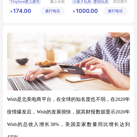
Tinylove婴儿推车
颍上乐投
小孩子玩具
婴幼玩具
武汉德力
科技发展
盛游乐设
儿童玩具
孩子玩具
174.00
1000.00
拨打电话
有限公司
拨打电话
备有限公
￥
￥
孩子玩具厂家
司
Wish是北美电商平台，在全球的知名度也不弱，在2020年
疫情爆发后，Wish的发展很快，据其财报数据显示2020年
Wish的总收入增长38%，美国卖家数量同比增长达到
435%。