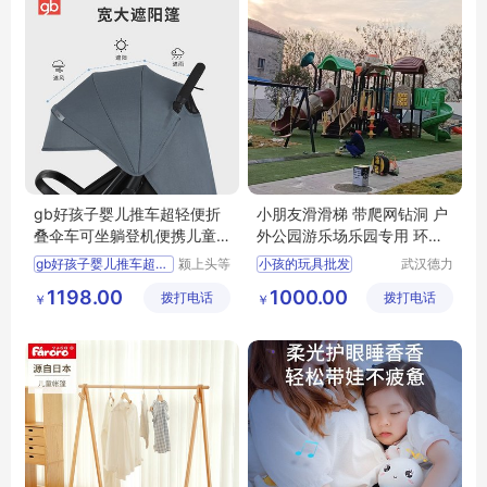
gb好孩子婴儿推车超轻便折
小朋友滑滑梯 带爬网钻洞 户
叠伞车可坐躺登机便携儿童
外公园游乐场乐园专用 环保
推车宝宝推车
耐用 德力盛M8
gb好孩子婴儿推车超轻便
颍上头等
小孩的玩具批发
武汉德力
舱科技发
盛游乐设
幼儿园玩具
1198.00
1000.00
拨打电话
展有限公
拨打电话
备有限公
￥
￥
幼儿园室外玩具
司
司
幼儿园玩具厂家
小孩玩具批发