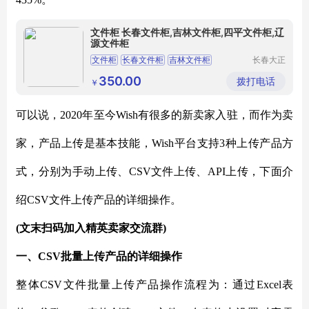
文件柜 长春文件柜,吉林文件柜,四平文件柜,辽
源文件柜
文件柜
长春文件柜
吉林文件柜
长春大正
办公设备
四平文件柜
辽源文件柜
制造有限
350.00
拨打电话
￥
公司
可以说，
2020年至今Wish有很多的新卖家入驻，而作为卖
家，产品上传是基本技能，Wish平台支持3种上传产品方
式，分别为手动上传、CSV文件上传、API上传，下面介
绍CSV文件上传产品的详细操作。
(文末扫码加入精英卖家交流群)
一、
CSV批量上传产品的详细操作
整体
CSV文件批量上传产品操作流程为：通过Excel表