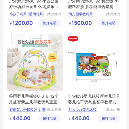
户外游乐滑梯厂家 小区公园
户外商场滑梯厂家 食品级PE
游乐场游乐设备 休闲娱乐 可
塑料材质 多功能组合攀爬架
定制 德力盛M3
上门安装 X
小孩子玩具
婴幼玩具
武汉德力
幼儿园早教玩具
武汉德力
盛游乐设
盛游乐设
小玩具儿童玩具
婴儿玩具
1200.00
1500.00
拨打电话
备有限公
拨打电话
备有限公
￥
￥
孩子玩具
幼儿园孩子玩具
司
司
武汉孩子玩具
幼儿园大型玩具
儿童大型玩具厂家
谷雨婴儿手摇铃0-3-6-12个
Tinylove婴儿床铃新生儿玩具
月益智新生儿早教玩具宝宝
婴儿推车玩具益智早教婴儿
抓握训练玩具
床玩具床铃
谷雨婴儿手摇铃0
3
6
颍上星源
Tinylove婴儿床铃
颍上乐投
科技发展
科技发展
446.00
446.00
拨打电话
有限公司
拨打电话
有限公司
￥
￥