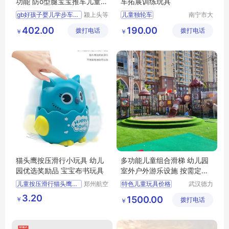
功能 防o型腿宝宝推车儿童助
车拓展训练玩具
步车防侧翻
gb好孩子婴儿学步车手推
颍上头等
儿童独轮车
南宁市大
舱科技发
风车游乐
幼儿手推车
402.00
190.00
拨打电话
展有限公
拨打电话
设备有限
￥
￥
儿童玩具车
司
公司
猫头鹰按压滑行小玩具 幼儿
多功能儿童组合滑梯 幼儿园
园优选奖励品 宝宝布书玩具
室外户外游乐设施 按需定制
德力盛M17
儿童按压滑行猫头鹰小玩具
郑州航空
特色儿童玩具价格
武汉德力
港区芙乐
盛游乐设
幼儿园奖励品义乌
幼儿园玩具
3.20
1500.00
￥
鑫日用百
拨打电话
备有限公
￥
玩具地摊
孩子的玩具
货店
司
小型幼儿园玩具厂家
小型幼儿园玩具