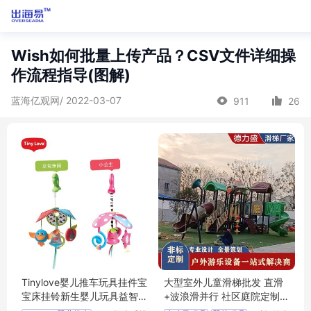
Wish如何批量上传产品？CSV文件详细操
作流程指导(图解)
蓝海亿观网/ 2022-03-07
911
26
Tinylove婴儿推车玩具挂件宝
大型室外儿童滑梯批发 直滑
宝床挂铃新生婴儿玩具益智
+波浪滑并行 社区庭院定制
早教0-1岁
安装简便 M4