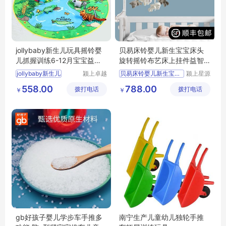
jollybaby新生儿玩具摇铃婴
贝易床铃婴儿新生宝宝床头
儿抓握训练6-12月宝宝益智0
旋转摇铃布艺床上挂件益智
-1岁游戏毯
婴儿玩具礼物
jollybaby新生儿
颍上卓越
贝易床铃婴儿新生宝宝床头
颍上星源
电子商务
科技发展
558.00
788.00
拨打电话
有限公司
拨打电话
有限公司
￥
￥
gb好孩子婴儿学步车手推多
南宁生产儿童幼儿独轮手推