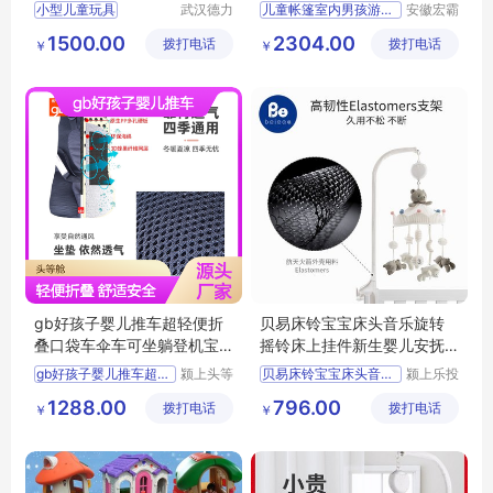
德力盛M16
屋皇宫小房子
小型儿童玩具
武汉德力
儿童帐篷室内男孩游戏屋家
安徽宏霸
盛游乐设
机械设备
幼儿玩具批发
1500.00
2304.00
拨打电话
备有限公
拨打电话
有限公司
￥
￥
幼儿园玩具
司
热带阳光主题塑料滑梯
动物造型儿童玩具
gb好孩子婴儿推车超轻便折
贝易床铃宝宝床头音乐旋转
叠口袋车伞车可坐躺登机宝
摇铃床上挂件新生婴儿安抚
宝推车免安装
玩具悬挂式
gb好孩子婴儿推车超轻便
颍上头等
贝易床铃宝宝床头音乐旋转
颍上乐投
舱科技发
科技发展
1288.00
796.00
拨打电话
展有限公
拨打电话
有限公司
￥
￥
司