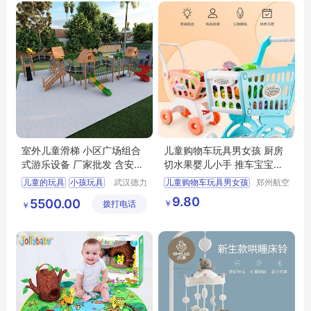
室外儿童滑梯 小区广场组合
儿童购物车玩具男女孩 厨房
式游乐设备 厂家批发 含安装
切水果婴儿小手 推车宝宝过
服务 德力盛f1
家家套装
儿童的玩具
小孩玩具
武汉德力
儿童购物车玩具男女孩
郑州航空
盛游乐设
港区芙乐
儿童游乐玩具
厨房切水果婴儿小手
9.80
5500.00
￥
拨打电话
备有限公
鑫日用百
￥
小孩玩具批发
推车宝宝过家家套装
司
货店
儿童游乐玩具厂家