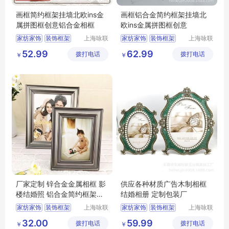
画框简约框架挂墙北欧ins金
画框铝合金简约框架挂墙北
属拼图框创意铝合金相框
欧ins金属拼图框创意
家纺家饰
装饰框架
上海咏联
家纺家饰
装饰框架
上海咏联
商贸有限
商贸有限
相框
画框
相框
画框
52.99
62.99
拨打电话
公司
拨打电话
公司
￥
￥
厂家定制 锌合金金属相框 影
供应各种材质广告木制相框
楼结婚照 铝合金简约框架挂
结婚相册 定制包装厂
墙
家纺家饰
装饰框架
上海咏联
家纺家饰
装饰框架
上海咏联
商贸有限
商贸有限
相框
画框
相框
画框
32.00
59.99
拨打电话
公司
拨打电话
公司
￥
￥