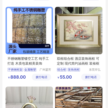
不锈钢雕塑镂空工艺 纯手工
双框组合框 酒店装饰画框 可
打造 木质包装精美装饰
定制 现代简约油画框 装裱框
不锈钢框架
金属雕塑
广州鎏芳
组合框
装饰画框
东莞市弘
工艺品有
艺相框工
广州金属雕塑厂家
可定制
888.00
55.00
拨打电话
限公司
拨打电话
艺制品有
￥
￥
限公司