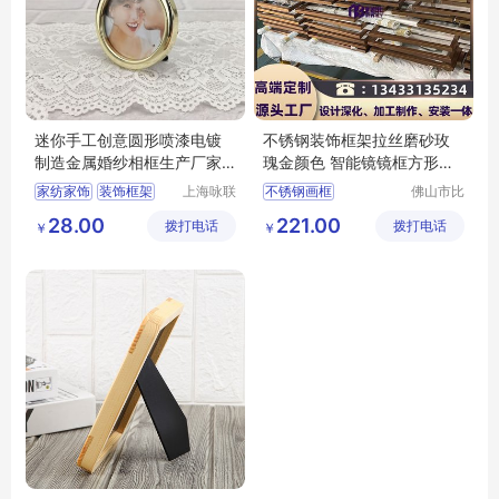
迷你手工创意圆形喷漆电镀
不锈钢装饰框架拉丝磨砂玫
制造金属婚纱相框生产厂家
瑰金颜色 智能镜镜框方形金
销售批发
属画框定制
家纺家饰
装饰框架
上海咏联
不锈钢画框
佛山市比
商贸有限
非金属工
相框
画框
不锈钢镜框
28.00
221.00
拨打电话
公司
拨打电话
程有限公
￥
￥
智能镜镜框
金属画框
司
不锈钢装饰框架