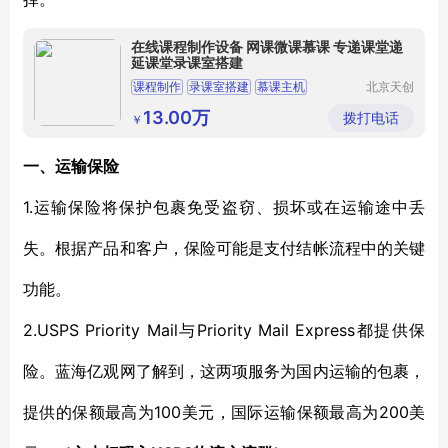
在线课程制作设备 网课微课慕课 专递课堂递
延课堂录课室搭建
课程制作
录课室搭建
慕课主机
北京天创
华视科技
专递课堂
递延课堂
有限公司
13.00万
拨打电话
￥
一、
运输保险
1.
运输保险将保护包裹免受盗窃、损坏或在运输途中丢
失。根据产品和客户，保险可能是支付结帐流程中的关键
功能。
2.
USPS Priority Mail与Priority Mail Express
都提供保
险。蓝海亿观网了解到，这两项服务为国内运输的包裹，
100美元，国际运输保额最高为200美
提供的保额最高为