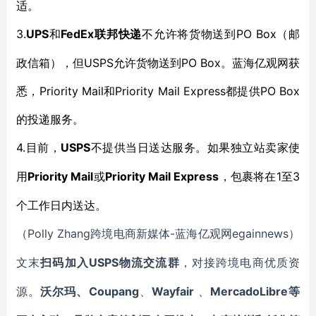
适。
3.
UPS
FedEx联邦快递
PO Box（邮
和
不允许将货物送到
政信箱），但USPS允许货物送到PO Box。蓝海亿观网获
悉，Priority Mail和Priority Mail Express都提供PO Box
的投递服务。
4.
USPS
目前，
不提供当日送达服务。如果独立站卖家使
Priority Mail
Priority Mail Express
1至3
用
或
，包裹将在
个工作日内送达。
Polly Zhang
-蓝海亿观网egainnews）
（
跨境电商新媒体
文末
USPS物流
扫码加入
交流群
，对接跨境电商优质资
Coupang
Wayfair
MercadoLibre等
源。
沃尔玛、
、
、