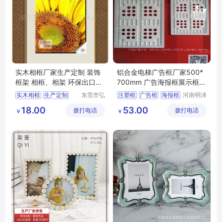
实木相框厂家生产定制 装饰
铝合金电梯广告框厂家500*
框架 相框、相架 环保出口工
700mm 广告海报框展示框架
艺品相框
广告框架
实木相框
生产定制
东莞市弘
注塑框
广告框
海报框
河南明泽
艺相框工
机电设备
装饰框架
框架
相框
18.00
53.00
拨打电话
艺制品有
拨打电话
有限公司
￥
￥
限公司