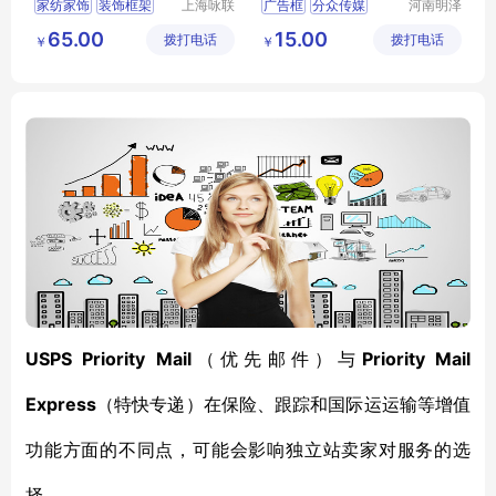
家纺家饰
装饰框架
上海咏联
广告框
分众传媒
河南明泽
商贸有限
机电设备
相框
画框
广告框架
画框
注塑
65.00
15.00
拨打电话
公司
拨打电话
有限公司
￥
￥
USPS
Priority Mail
Priority Mail
（
优先邮件
）
与
Express
（特快专递）在保险、跟踪和国际运运输等增值
功能方面的不同点，可能会影响独立站卖家对服务的选
择。