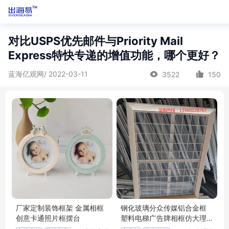
对比USPS优先邮件与Priority Mail
Express特快专递的增值功能，哪个更好？
蓝海亿观网/ 2022-03-11
3522
150
厂家定制装饰框架 金属相框
钢化玻璃分众传媒铝合金框
创意卡通照片框摆台
塑料电梯广告牌相框仿大理
石海报框架