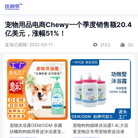
宠物用品电商Chewy一个季度销售额20.4
亿美元，涨幅51%！
蓝海亿观网/ 2022-03-11
2153
30
宠物沐浴露OEM/ODM 杀菌
宠物狗狗猫咪沐浴露1.4L大容
祛螨狗狗猫用香波沐浴露宠
量宠物店专用宠物香波浴液
物去污除臭蓬松柔软