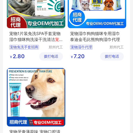
宠物1片装免洗SPA手套宠物
宠物湿巾狗狗猫咪专用湿巾
湿巾猫咪狗洗澡干洗清洁
宠
泰迪金毛比熊狗狗湿巾代理
物用品
批发
宠物免洗手套招商
郑州代工
宠物湿巾代理
郑州代工
帮网络科
帮网络科
宠物免洗手套代理
宠物湿巾批发
2.80
7.20
拨打电话
技有限公
拨打电话
技有限公
￥
￥
宠物湿巾批发
宠物湿巾加工
司
司
宠物湿巾定制
宠物湿巾定制
宠物清洁用品批发
宠物湿巾招商
宠物牙膏薄荷味 宠物口腔清