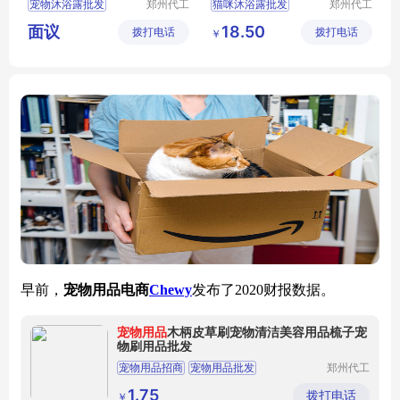
宠物沐浴露批发
郑州代工
猫咪沐浴露批发
郑州代工
帮网络科
帮网络科
宠物沐浴露代工
宠物沐浴露批发
面议
18.50
拨打电话
技有限公
拨打电话
技有限公
￥
宠物沐浴露定制
狗狗沐浴露批发
司
司
宠物沐浴露贴牌
宠物香波浴液批发
宠物洗护代工
宠物清洁用品定制
早前，
宠物用品电商
Chewy
发布了
2020财报数据。
宠物用品
木柄皮草刷宠物清洁美容用品梳子宠
物刷用品批发
宠物用品招商
宠物用品批发
郑州代工
帮网络科
宠物清洁美容用品代理
技有限公
1.75
拨打电话
￥
司