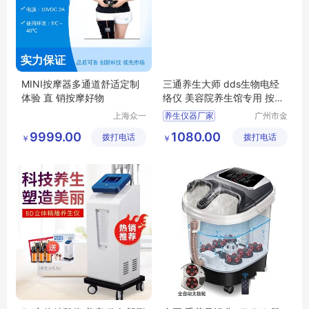
MINI按摩器多通道舒适定制
三通养生大师 dds生物电经
体验 直 销按摩好物
络仪 美容院养生馆专用 按摩
理疗仪 疏通仪
上海众一
养生仪器厂家
广州市金
健康科技
植美美容
dds生物电经络仪
9999.00
1080.00
拨打电话
有限公司
拨打电话
美体设备
￥
￥
美容院专用
有限公司