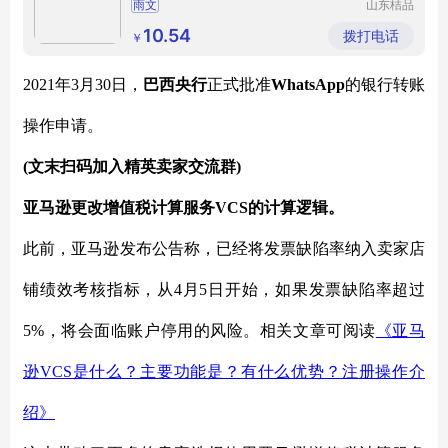
雨文
山东桔品
贸易有限
公司
10.54
拨打电话
￥
2021年3月30日，
巴西央行
正式批准
WhatsApp
的银行转账
操作申请。
(文末扫码加入精英卖家交流群)
亚马逊更改增值税计算服务
VCS的计算逻辑。
此前，亚马逊发布公告称，已经将发票缺陷率纳入卖家店
铺绩效考核指标，从
4月5日开始，如果发票缺陷率超过
5%，将会面临账户停用的风险。相关文章可阅读
《亚马
逊
VCS是什么？主要功能是？有什么优势？注册操作介
绍》