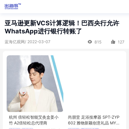
亚马逊更新VCS计算逻辑！巴西央行允许
WhatsApp进行银行转账了
蓝海亿观网/ 2022-03-07
815
127
杭州 倍轻松智能艾灸盒姜小
尚朋堂 足浴按摩器 SPT-ZYP
竹 A2倍轻松总代理商
602 雅物新颖创意礼品 MY-
HXSY-(T)-324