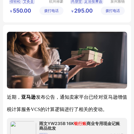
倍轻松
艾灸盒
杭州禄豪
尚朋堂
足浴按摩器
泉州雅物
科技有限
贸易有限
倍轻松艾灸盒
SPT
ZYP602
550.00
295.00
拨打电话
公司
拨打电话
公司
￥
￥
新颖创意礼品
MY
HXSY
T
324
近期，
亚马逊
发布公告，通知卖家平台已经对亚马逊增值
税计算服务
VCS的计算逻辑进行了相关的变动。
雨文YW235B 16K
银行账
商业专用现金记账
商品批发