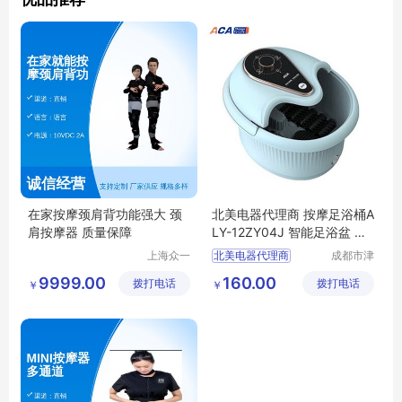
在家按摩颈肩背功能强大 颈
北美电器代理商 按摩足浴桶A
肩按摩器 质量保障
LY-12ZY04J 智能足浴盆 电
动加热泡脚桶
上海众一
北美电器代理商
成都市津
健康科技
津周到科
北美电器按摩足浴桶
9999.00
160.00
拨打电话
有限公司
拨打电话
技有限公
￥
￥
北美电器ALY
司
12ZY04J
智能足浴盆
加热泡脚桶