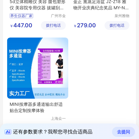
5d立体精雕仪 美容 腹包塑形
金正 熏蒸足浴盆 JZ-Z18 雅
仪 美容院专用仪器 拔罐刮痧
物开业庆典纪念奖品 MY-NM
养生仪器厂家
TF-L5-41
养生仪器厂家
广州市金
泉州雅物
植美美容
贸易有限
447.00
279.00
拨打电话
美体设备
拨打电话
公司
￥
￥
有限公司
MINI按摩器多通道输出舒适
贴合定制按摩体验
上海众一
健康科技
9999.00
拨打电话
有限公司
￥
还有参数要求？我帮您寻找合适商品
去提问