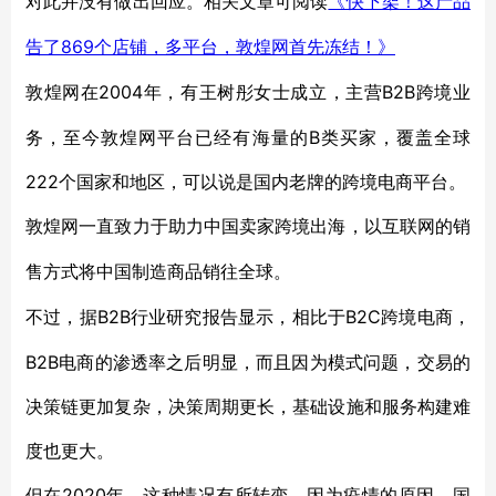
对此并没有做出回应。相关文章可阅读
《快下架！这产品
869个店铺，多平台，敦煌网首先冻结！》
告了
2004年，有王树彤女士成立，主营B2B跨境业
敦煌网在
务，至今敦煌网平台已经有海量的B类买家，覆盖全球
222个国家和地区，可以说是国内老牌的跨境电商平台。
敦煌网一直致力于助力中国卖家跨境出海，以互联网的销
售方式将中国制造商品销往全球。
B2B行业研究报告显示，相比于B2C跨境电商，
不过，据
B2B电商的渗透率之后明显，而且因为模式问题，交易的
决策链更加复杂，决策周期更长，基础设施和服务构建难
度也更大。
2020年，这种情况有所转变，因为疫情的原因，国
但在