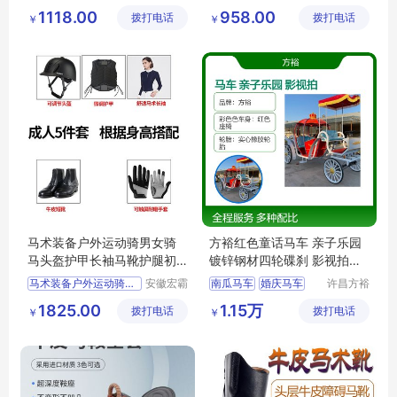
机械设备
机械设备
1118.00
958.00
拨打电话
有限公司
拨打电话
有限公司
￥
￥
马术装备户外运动骑男女骑
方裕红色童话马车 亲子乐园
马头盔护甲长袖马靴护腿初
镀锌钢材四轮碟刹 影视拍摄
学者套装
道具
马术装备户外运动骑男女骑
安徽宏霸
南瓜马车
婚庆马车
许昌方裕
机械设备
工艺品有
马车婚礼
1825.00
1.15万
拨打电话
有限公司
拨打电话
限公司
￥
￥