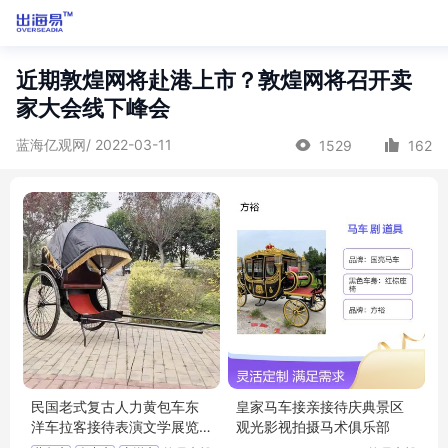
近期敦煌网将赴港上市？敦煌网将召开卖
家大会线下峰会
蓝海亿观网/ 2022-03-11
1529
162
民国老式复古人力黄包车东
皇家马车接亲接待庆典景区
洋车拉客接待表演文学展览
观光影视拍摄马术俱乐部
道具