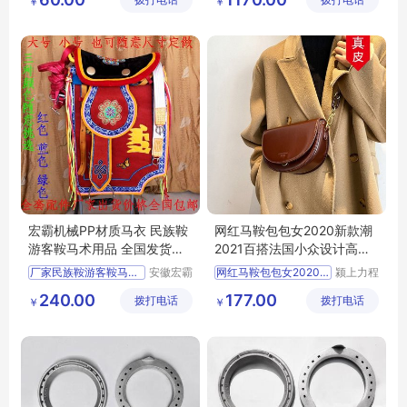
拨打电话
有限公司
拨打电话
公司
￥
￥
宏霸机械PP材质马衣 民族鞍
网红马鞍包包女2020新款潮
游客鞍马术用品 全国发货各
2021百搭法国小众设计高级
地区适用
质感洋气斜挎
厂家民族鞍游客鞍马具用品
安徽宏霸
网红马鞍包包女2020新
颍上力程
机械设备
仪器设备
240.00
177.00
拨打电话
有限公司
拨打电话
有限公司
￥
￥