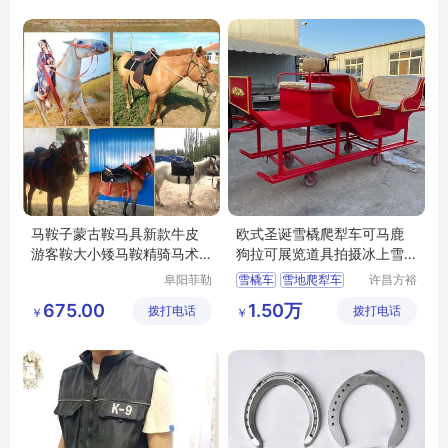
马鞍子蒙古鞍马具新款牛皮
欧式圣诞雪橇爬犁车可马鹿
游客鞍大小矮马鞍精骑马术
狗拉可展览道具拍摄冰上雪
用品包邮
地都可滑行
阜阳菲勒
雪橇车
雪地爬犁车
许昌方裕
科技有限
工艺品有
675.00
1.50万
拨打电话
公司
拨打电话
限公司
￥
￥