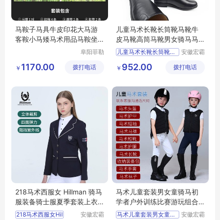
马鞍子马具牛皮印花大马游
儿童马术长靴长筒靴马靴牛
客鞍小马矮马术用品马鞍坐
皮马靴高筒马靴男女骑马马
垫包邮
靴 骑士装备
阜阳菲勒
儿童马术长靴长筒靴马靴牛
安徽宏霸
科技有限
机械设备
1170.00
952.00
拨打电话
公司
拨打电话
有限公司
￥
￥
218马术西服女 Hillman 骑马
马术儿童套装男女童骑马初
服装备骑士服夏季套装上衣
学者户外训练比赛游玩组合
高弹时尚
防护骑士装备
218马术西服女Hil
安徽宏霸
马术儿童套装男女童骑马初
安徽宏霸