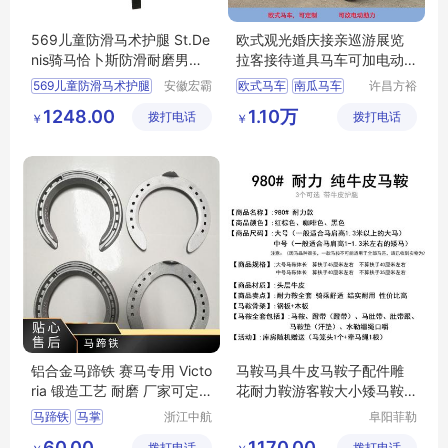
569儿童防滑马术护腿 St.De
欧式观光婚庆接亲巡游展览
nis骑马恰卜斯防滑耐磨男女
拉客接待道具马车可加电动
同款
助力
569儿童防滑马术护腿
安徽宏霸
欧式马车
南瓜马车
许昌方裕
机械设备
工艺品有
1248.00
1.10万
拨打电话
有限公司
拨打电话
限公司
￥
￥
铝合金马蹄铁 赛马专用 Victo
马鞍马具牛皮马鞍子配件雕
ria 锻造工艺 耐磨 厂家可定
花耐力鞍游客鞍大小矮马鞍
制
马术用品
马蹄铁
马掌
浙江中航
阜阳菲勒
精锻科技
科技有限
60.00
1170.00