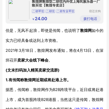
敦煌牌敦煌型二胡弦内外弦上海民族乐器一厂
散买弦【敦煌专卖店】
二胡琴弦
二胡弦
二胡专业琴弦
宿迁京狗
电子商务
二胡演奏级琴弦
专业演奏级琴弦
有限公司
24.00
拨打电话
￥
但是，无风不起浪，即使是传闻，也说明了
敦煌网
如今的
实力已经具备或达到上市资格。
2021年3月18日，敦煌网发布通知，将在4月13日，在深
圳召开
卖家大会线下峰会
。
(文末扫码加入精英卖家交流群)
1.有传闻称敦煌网近期或将赴港上市。
B2B跨境平台，近日或将赴港
据悉，传闻称，敦煌网作为
上市，成为首股跨境B2B港股，当然这只是传闻，敦煌网