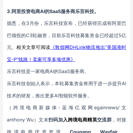
3.阿里投资电商AI的SaaS服务商乐言科技。
3月份，乐言科技宣布，已经获得完成有阿里巴
据悉，在
巴领投的C3轮融资，目前乐言科技募集资金已经超过5亿
元。
DHLink物流推出“美国准时
相关文章可阅读
《敦煌网
宝-P”线路！卖家可享多项优惠》
AI的SaaS服务商。
乐言科技是一家电商
AI
乐言科技创始人表示，本轮募集资金将用于进一步提升
技术的研发，推出更多AI智能软件服务。
-蓝海亿观网egainnews/文
（跨境电商新媒体
anthony Wu
）文末
扫码
加
入
跨境电商精英
交流群
，对接
Coupang
Wayfair
跨境电商优质资源。
、
、