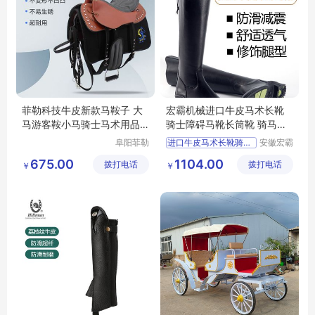
菲勒科技牛皮新款马鞍子 大
宏霸机械进口牛皮马术长靴
马游客鞍小马骑士马术用品
骑士障碍马靴长筒靴 骑马装
全国适配
备不锈钢材质
阜阳菲勒
进口牛皮马术长靴骑马靴
安徽宏霸
科技有限
机械设备
675.00
1104.00
拨打电话
公司
拨打电话
有限公司
￥
￥