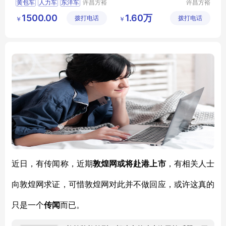
黄包车
人力车
东洋车
许昌方裕
许昌方裕
工艺品有
工艺品有
1500.00
1.60万
拨打电话
限公司
拨打电话
限公司
￥
￥
近日，有传闻称，近期
敦煌网或将赴港上市
，有相关人士
向敦煌网求证，可惜敦煌网对此并不做回应，或许这真的
只是一个
传闻
而已。