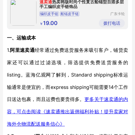
速卖通
热卖韩版时尚个性复古船锚型百搭多层
手工编织皮手链饰品
编织皮手链
船锚皮手链
广东卡轮
饰品有限
公司
19.00
拨打电话
￥
一、
运输成本
1.
阿里速卖通
经常通过免费送货服务来吸引客户，铺货卖
家还可以通过过滤选项，筛选提供免费送货服务的
listing
Standard shipping标准运
。蓝海亿观网了解到，
输通常是便宜的，而express shipping可能需要14个工作
日送达包裹，而且运费也要贵得多。
更多关于速卖通的内
容，可点击阅读《速卖通推出返佣福利补贴！提升卖家对
海外仓物流配送服务信心》