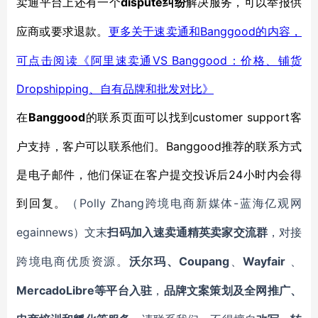
卖通平台上还有一个
dispute纠纷
解决服务，可以举报供
Banggood的内容，
应商或要求退款。
更多关于速卖通和
可点击阅读《阿里速卖通VS Banggood：价格、铺货
Dropshipping、自有品牌和批发对比》
Banggood
customer support客
在
的联系页面可以找到
户支持，客户可以联系他们。Banggood推荐的联系方式
是电子邮件，他们保证在客户提交投诉后24小时内会得
到回复。
Polly Zhang
-蓝海亿观网
（
跨境电商新媒体
egainnews）文末
扫码加入
速卖通
精英卖家交流群
，对接
Coupang
Wayfair
跨境电商优质资源。
沃尔玛、
、
、
MercadoLibre等平台入驻
，
品牌文案策划及全网推广、