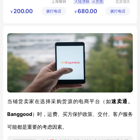
上海耀帅
大陆漂移
示意图
北京谊久
玻璃制品
科技有限
30410002301
200.00
680.00
拨打电话
有限公司
拨打电话
公司
￥
￥
学习用品
当铺货卖家在选择采购货源的电商平台（如
速卖通、
Banggood
）时，运费、买方保护政策、交付、客户服务
可能都是重要的考虑因素。