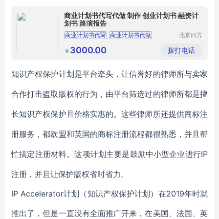
商业计划书代写代做 制作 创业计划书 融资计
划书 路演报告
商业计划书代写
商业计划书代做
北京四方
之志科技
项目计划书代写
创业计划书
融资计划书
发展有限
3000.00
拨打电话
￥
公司
知识产权保护计划是平台牵头，让信誉好的律师所与卖家
合作打击盗取版权的行为，由平台筛选过的律师所都是擅
长知识产权保护且价格实惠的。这些律师所还提供商标注
册服务，都欧盟和英国的商标注册流程都很熟悉，并且帮
IP
忙搞定注册材料。这项计划主要是鼓励中小型企业进行
注册，并且让保护版权省时省力。
IP Accelerator计划（知识产权保护计划）在2019年时就
推出了，但是一直没有全面推广开来，在美国、法国、英