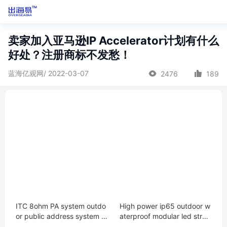
卖家加入亚马逊IP Accelerator计划有什么
好处？注册商标不发愁！
蓝海亿观网/ 2022-03-07
2476
189
ITC 8ohm PA system outdo
High power ip65 outdoor w
or public address system P
aterproof modular led stree
A horn speaker
t light 60w 100w 150w 200