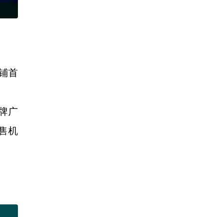
铺首
牌广
销售机