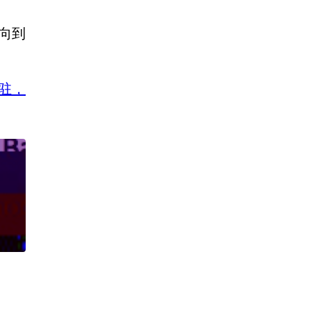
向到
驻，