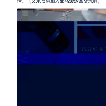
情。
（
文末扫码
加
入
亚马逊
运营交流群
）