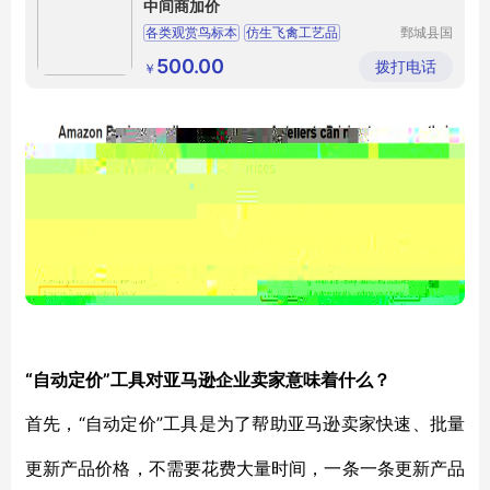
中间商加价
各类观赏鸟标本
仿生飞禽工艺品
鄄城县国
钦工艺品
庭院悬挂仿真飞鸟
仿真鸟类模型
厂
500.00
拨打电话
￥
“自动定价”工具对亚马逊企业卖家意味着什么？
“自动定价”工具是为了帮助亚马逊卖家快速、批量
首先，
更新产品价格，不需要花费大量时间，一条一条更新产品