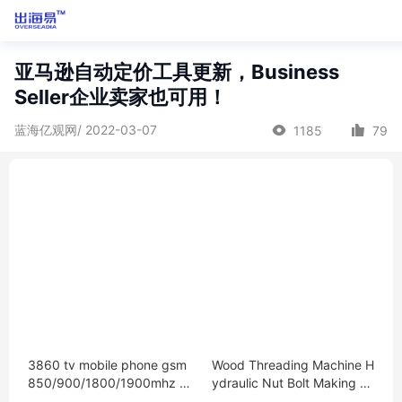
亚马逊自动定价工具更新，Business
Seller企业卖家也可用！
蓝海亿观网/ 2022-03-07
1185
79
3860 tv mobile phone gsm
Wood Threading Machine H
850/900/1800/1900mhz s
ydraulic Nut Bolt Making T
mart phone
hread Rolling Machine