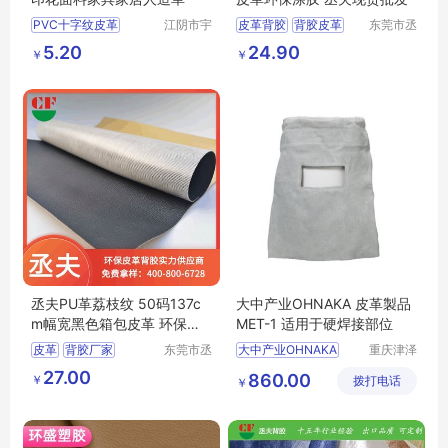
PVC十字纹皮革
江阴市宇
皮革背胶
背胶皮革
东莞市丞
鹏塑业有
夫胶粘制
自粘pu皮革
环保背胶
5.20
24.90
￥
￥
限公司
品有限公
丞夫背胶
司
丞夫PU革荔枝纹 50码137c
大中产业OHNAKA 皮革製品
m幅宽黑色箱包皮革 环保背
MET-1 适用于硬焊接部位
胶
皮革
背胶厂家
东莞市丞
大中产业OHNAKA
重庆津泽
夫胶粘制
机电科技
荔枝纹皮革
pu皮革
棕色皮革BR
SL2507
27.00
860.00
￥
品有限公
拨打电话
有限公司
￥
pvc皮革
优质皮革PRB
司
30Compi手套
Bon皮革网布束腰外套
Bon皮革系列胸围裙