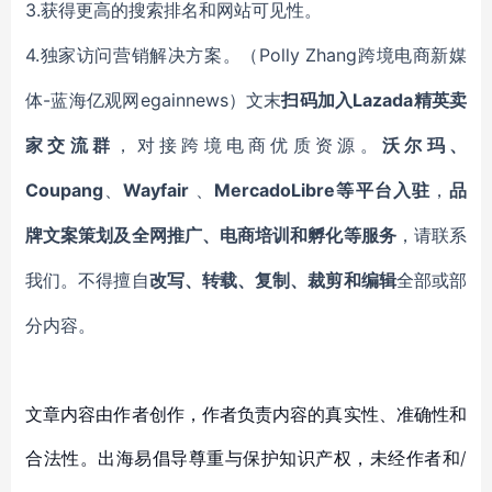
3.获得
更高的搜索排名和网站可见性
。
4.
Polly Zhang
独家
访问
营销解决方案
。
（
跨境电商新媒
-蓝海亿观网egainnews）文末
Lazada
体
扫码加入
精英卖
家交流群
，对接跨境电商优质资源。
沃尔玛、
Coupang
Wayfair
MercadoLibre等平台入驻
、
、
，
品
牌文案策划及全网推广、电商培训和孵化等服务
，请联系
我们。不得擅自
改写、转载、复制、裁剪和编辑
全部或部
分内容。
文章内容由作者创作，作者负责内容的真实性、准确性和
合法性。出海易倡导尊重与保护知识产权，未经作者和/