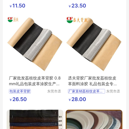
鹏塑业有
夫胶粘制
干式pu背胶
定制批发
11.50
23.50
￥
￥
限公司
品有限公
皮革上不干胶
司
自粘皮革
厂家批发荔枝纹皮革背胶 0.8
丞夫背胶厂家批发荔枝纹皮
mm礼品包装皮革涂胶生产厂
革面料涂胶 礼品包装盒专用
家
自粘皮革加工
包装皮革背胶
东莞市丞
厂家直销荔枝纹皮革面料背胶
东莞市丞
夫胶粘制
夫胶粘制
皮革背胶
直销背胶
背胶自粘皮革
26.50
28.00
￥
￥
品有限公
品有限公
包装背胶
背胶皮革
自粘皮革
司
司
销荔枝纹皮革背胶
销荔枝纹皮革面料背胶