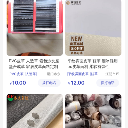
环保背胶皮革
PⅤC皮革 人造革 箱包沙发座
平纹雾面皮革 鞋革 溜冰鞋用
垫合成革 家居皮革面料定制
pu皮革面料 柔软有弹性
PⅤC皮革
人造革
厦门市永
平纹雾面皮革
鞋革
江阴市环
得裕皮革
盛塑胶有
合成革
沙发革
溜冰鞋用皮革
10.00
12.00
拨打电话
有限公司
拨打电话
限公司
￥
￥
pu皮革面料