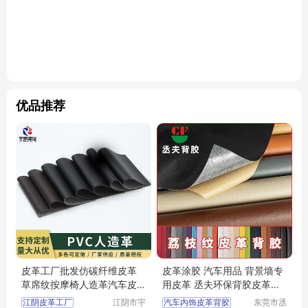
优品推荐
皮革工厂批发仿碳纤维皮革
皮革涂胶 汽车用品 背景墙专
草席纹按摩椅人造革汽车皮
用皮革 丞夫环保背胶皮革生
革面料
产 厂家批发
江阴皮革工厂
江阴市宇
汽车内饰皮革背胶
东莞市丞