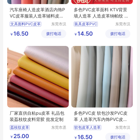
汽车座椅人造皮革酒店内饰P
多色PVC皮革面料 KTV背景
VC皮革服装人造革辅料皮革
墙人造革 人造皮革纳帕纹 一
西皮 一皮诚
皮诚
文具面料PVC皮革
东莞市汉
装具皮革PVC
东莞市汉
狮皮业有
狮皮业有
DIY手工皮革PVC
汽车内饰人造革
16.50
14.50
拨打电话
限公司
拨打电话
限公司
￥
￥
PVC皮革批发
纳帕纹PVC皮革
腰带人造皮革
鞋材面料
厂家直供自粘pu皮革 礼品包
多色PVC皮 软包沙发PVC皮
装荔枝纹皮料背胶 批发定制
革 人造革汽车内饰PVC皮革
一皮诚
荔枝纹皮革
东莞市丞
软包皮革人造革
东莞市汉
夫胶粘制
狮皮业有
背胶pu皮革
手工DIY皮革
25.00
16.50
￥
品有限公
拨打电话
限公司
￥
背胶自粘皮革
PVC皮革工厂