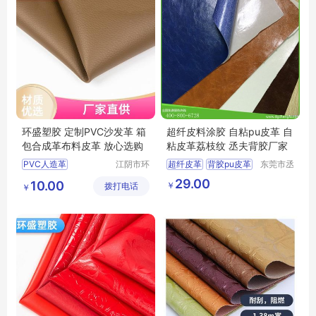
环盛塑胶 定制PVC沙发革 箱
超纤皮料涂胶 自粘pu皮革 自
包合成革布料皮革 放心选购
粘皮革荔枝纹 丞夫背胶厂家
PVC人造革
江阴市环
超纤皮革
背胶pu皮革
东莞市丞
盛塑胶有
夫胶粘制
箱包合成革布料皮革
背胶自粘皮革
29.00
10.00
￥
拨打电话
限公司
品有限公
￥
软包包装材料皮革
自粘pu皮革
背胶皮革
司
沙发箱包皮革面料
礼品包装盒印花面料