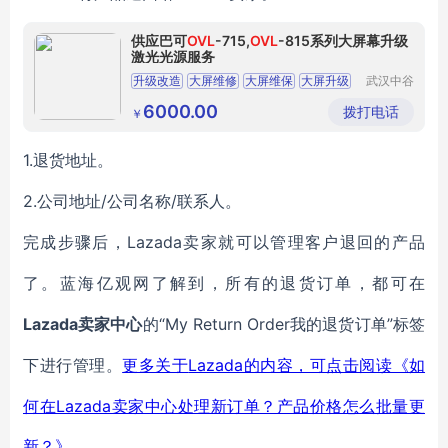
供应巴可
OVL
-715,
OVL
-815系列大屏幕升级
激光光源服务
升级改造
大屏维修
大屏维保
大屏升级
武汉中谷
东影科技
激光光源大屏
有限公司
6000.00
拨打电话
￥
1.
退货地址
。
2.
/公司名称/联系人
公司地址
。
Lazada卖家
完成步骤后，
就可以管理客户退回的产品
了。
蓝海亿观网了解到，
所有的退货订单
，
都
可
在
Lazada
“My Return Order我的退货订单”标签
卖家中心
的
下进行管理。
Lazada的内容，可点击阅读《如
更多关于
何在Lazada卖家中心处理新订单？产品价格怎么批量更
新？》