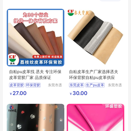
司
自粘pu皮革
背胶皮革
箱包PVC人造革
箱包用PVC皮革
自粘pu皮革找 丞夫 专注环保
自粘皮革生产厂家选择丞夫
皮革背胶厂家 品质保证
环保背胶自粘pu皮革供应
皮革背胶
环保背胶
东莞市丞
东莞皮革
生产pu皮革
东莞市丞
夫胶粘制
夫胶粘制
PU皮背胶
带胶皮革
东莞pu皮革
27.00
30.00
￥
￥
品有限公
品有限公
皮革背胶价格
厂家pu皮革
司
司
选择pu皮革