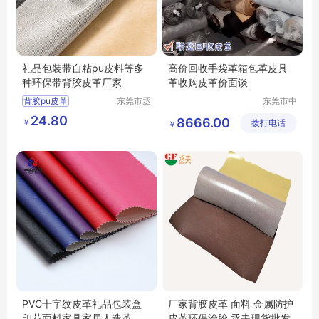
礼品包装带自粘pu皮料等多
高价回收手袋革箱包革皮具
种环保带背胶皮革厂家
革收购皮革价面谈
背胶pu皮革
东莞市丞
东莞市中
夫胶粘制
堂联盈再
背胶自粘皮革
24.80
8666.00
￥
品有限公
拨打电话
生资源回
￥
背胶皮革
pu皮革
司
收经营部
自粘皮革
PVC十字纹皮革礼品包装盒
厂家背胶皮革 面料 金属防护
印花面料家具家居人造革
皮革环保涂胶 丞夫现货批发