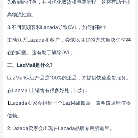
先收到的
订单，并
且
优化
取货
和包装流程。这将有助于提
高
物流性能
。
3.
Lazada
OVL，如何解除？
不回复
顾客
和
导致
Lazada
主动
联系
和
客户，尝试以良好的方式解决任何存
OVL。
在的问题。这有助于
解除
LazMall是什么?
三、
LazMall保证
100%的正品
产品是
，
并提供
快速退货
服务
。
LazMall上销售有很多好处，
在
比如：
1.
Lazada卖家
LazMall徽章，表明
会得到一个
该店铺
值得
信赖
。
2.
Lazada卖家
Lazada品牌专用频道里
会出现在
。