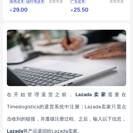
装饰皮革
碳纤维皮革
东莞市丞
广东皮革
东莞市丞
夫胶粘制
夫胶粘制
背胶碳纤维皮革
广东自粘皮革
29.00
25.50
￥
￥
品有限公
品有限公
汽车装饰皮革背胶
背胶皮革
定制皮革
司
司
皮革背胶
自粘皮革
Lazada卖家
在开始管理退货之前，
需要在
Timeslogistics的退货系统中注册
Lazada卖家
；
只需点
击收到的链接
，
并遵循注册过程。之后，输入以下信息，
Lazada
Lazada卖家。
将产品
退回给