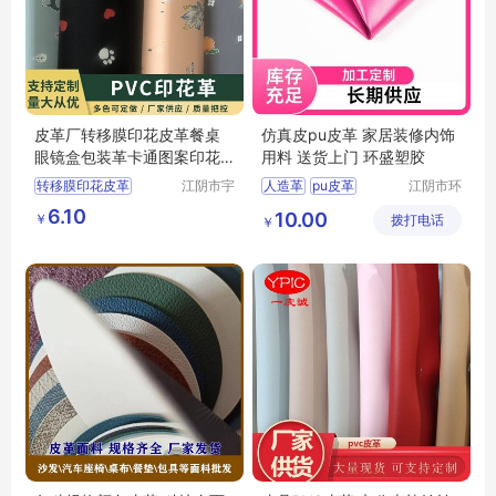
皮革厂转移膜印花皮革餐桌
仿真皮pu皮革 家居装修内饰
眼镜盒包装革卡通图案印花
用料 送货上门 环盛塑胶
皮革
转移膜印花皮革
江阴市宇
人造革
pu皮革
江阴市环
鹏塑业有
盛塑胶有
PU合成皮革
6.10
10.00
￥
限公司
拨打电话
限公司
￥
PU透气皮革
PU皮革厂家
水刺布pu皮革