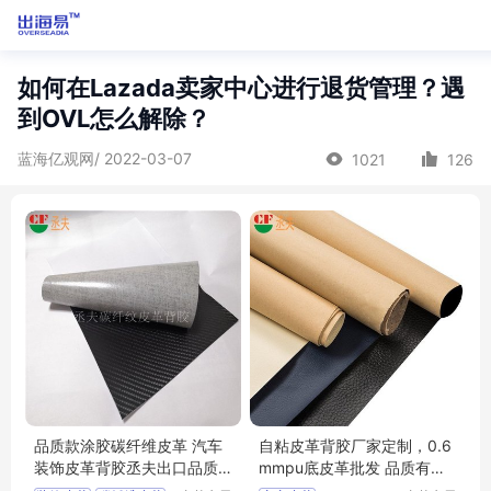
如何在Lazada卖家中心进行退货管理？遇
到OVL怎么解除？
蓝海亿观网/ 2022-03-07
1021
126
品质款涂胶碳纤维皮革 汽车
自粘皮革背胶厂家定制，0.6
装饰皮革背胶丞夫出口品质
mmpu底皮革批发 品质有保
免费拿样
障