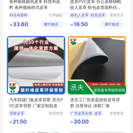
各种规格颜色皮革 科技布面
皮具PVC皮革 办公桌椅纳帕
料 各种规格样式皮革
纹人造革 鞋包皮质面料仿皮
多色西皮
科技布面料
天津诚欣
箱包人造革
软装皮革
东莞市汉
信息科技
狮皮业有
各种规格颜色皮革
鞋面PVC皮革
33.60
16.50
拨打电话
有限公司
拨打电话
限公司
￥
￥
各种规格样式皮革
汽车内饰PVC皮革
汽车防踢门板皮革背胶 丞夫P
丞夫工厂批发荔枝纹皮革背
VC皮革背胶 厂家定制批发
胶 信誉保证 涂胶厂家
背胶皮革
东莞市丞
广东皮革价格
皮革
东莞市丞
夫胶粘制
夫胶粘制
皮革背胶批发
背胶
荔枝纹皮革背胶
21.50
30.00
￥
￥
品有限公
品有限公
PU皮革背胶
皮革背胶
司
司
PVC皮革背胶