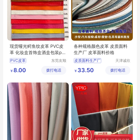
现货哑光鳄鱼纹皮革 PVC皮
各种规格颜色皮革 皮质面料
革 化妆盒首饰盒酒盒包装pv
生产厂 皮革面料价格
c仿皮革
PVC皮革
东莞友顺
皮质面料生产厂
天津诚欣
新材料有
信息科技
哑光鳄鱼纹皮革
各种规格颜色皮革
8.00
33.50
拨打电话
限公司
拨打电话
有限公司
￥
￥
化妆盒PVC皮革
皮革面料价格
礼品盒仿皮革
首饰盒皮革