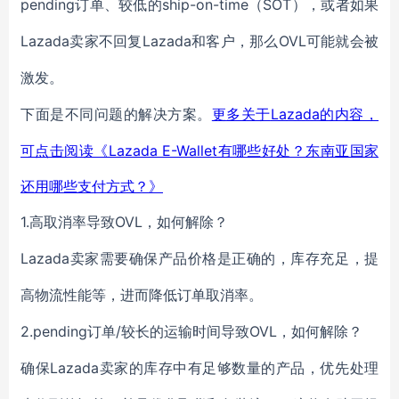
pending
ship-on-time
SOT
订单、较低的
（
）
，或者如果
Lazada卖家不回复Lazada
OVL
和
客户，那么
可能就会被
激发
。
Lazada的内容，
下面是不同问题的解决方案。
更多关于
可点击阅读《Lazada E-Wallet有哪些好处？东南亚国家
还用哪些支付方式？》
1.高取消率
OVL
导致
，
如何解除？
Lazada卖家需要
确保
产品
价格是正确的，库存
充足，
提
高
物流
性能
等
，
进而降低订单取消率
。
2.pending订单/较长的运输时间
OVL
导致
，
如何解除？
Lazada卖家的库存中
确保
有足够数量的产品，优先
处理