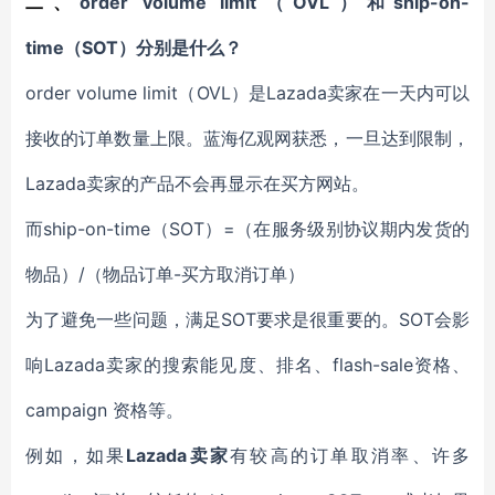
order volume limit
OVL
ship-on-
二、
（
）
和
time（SOT）分别
是什么
？
order volume limit
OVL
Lazada卖家
（
）
是
在一天内可以
接收的订单数量上限。
蓝海亿观网获悉，
一旦达到限制，
Lazada卖家
的产品不
会
再显示在买方网站。
ship-on-time
SOT
=
而
（
）
（
在服务级别协议期内发货的
/
-买方取消订单
物品
）
（
物品订单
）
SOT要求是很重要的。SOT会影
为了避免
一些
问题，满足
响Lazada卖家
flash-sale资格、
的搜索能见度、排名、
campaign 资格等
。
Lazada卖家
例如，如果
有较高的
订单
取消率、许多