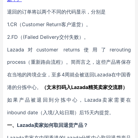
退回
的订单将以两个不同的代码显示
，
分别是
1.CR
Customer Return
（
客户退货
）。
2.FD
(Failed Delivery交付失败
（
）。
Lazada对customer returns使用了rerouting
process
（
重新路由流程
）
。简而言之，这些产品将保存
4周
Lazada在
在当地的跨境企业
，
至多
就会
被送回
中国
香
Lazada
港的分拣中心。
（文末扫码入
精英卖家交流群）
Lazada卖家
如果产品被退回到分拣中心，
需要在
inbound date
/
15天内提货。
（
入境
入站
日期
）
后
Lazada卖家
一、
如何取回退货
产品
？
Lazada卖家在中国
Lazada分拣中心
香港的
取回退货产品