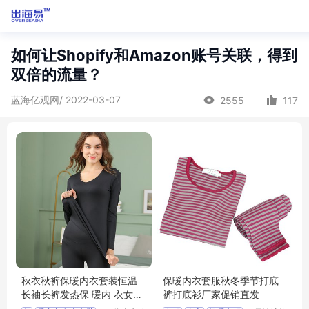
如何让Shopify和Amazon账号关联，得到
双倍的流量？
蓝海亿观网/ 2022-03-07
2555
117
秋衣秋裤保暖内衣套装恒温
保暖内衣套服秋冬季节打底
长袖长裤发热保 暖内 衣女士
裤打底衫厂家促销直发
套 装