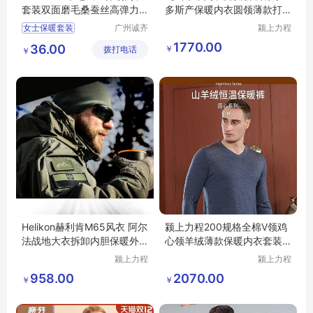
套装双面磨毛桑蚕丝高弹力
多斯产保暖内衣圆领薄款打
批发
底衫秋衣裤冬
女士保暖套装
广州诚齐
颍上力程
服饰有限
仪器设备
1770.00
36.00
￥
拨打电话
公司
有限公司
￥
Helikon赫利肯M65风衣 阿尔
颍上力程200规格全棉V领鸡
法战地大衣拆卸内胆保暖外
心领羊绒薄款保暖内衣套装
套战术风衣
秋冬季打底
颍上力程
颍上力程
仪器设备
仪器设备
958.00
2070.00
￥
￥
有限公司
有限公司