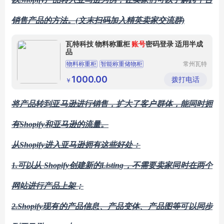
销售产品的方法。
(文末扫码加入精英卖家交流群)
瓦特科技 物料称重柜
账号
密码登录 适用半成
品
物料称重柜
智能称重储物柜
常州瓦特
信息科技
智能称重工具管理柜
智能称重柜
有限公司
1000.00
拨打电话
￥
智能称重借还管理
将产品转到亚马逊进行销售，扩大了客户群体，能同时拥
有
Shopify
和亚马逊的流量。
从
Shopify
进入亚马逊拥有这些好处：
1.可以从 Shopify创建新的Listing，不需要卖家同时在两个
网站进行产品上架；
2.Shopify现有的产品信息、产品变体、产品图等可以同步