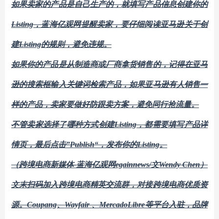
如果
卖家
的产品是自己生产的，
就
填写
产品
信息创建你的
Listing
，蓝海亿观网提醒卖家，要仔细阅读亚马逊关于创
建
Listing
的规则，避免违规
。
如果你的产品是
从制造商或厂商拿货销售的
，
记得在亚马
逊的搜索框输入关键词检索产品，如果亚马逊有人销售一
样的产品，卖家要做好防跟卖方案，避免同行抢流量。
不管卖家
选择
了
哪种
方式创建
Listing，都需要填写产品详
情
页
，
最后
点击
”Publish“
，发布你的
Listing。
（跨境电商新媒体
-蓝海亿观网egainnews/文Wendy Chen）
文末
扫码
加
入
跨境电商精英
交流群
，对接跨境电商优质资
源。
Coupang
、
Wayfair
、
MercadoLibre等平台入驻
，
品牌