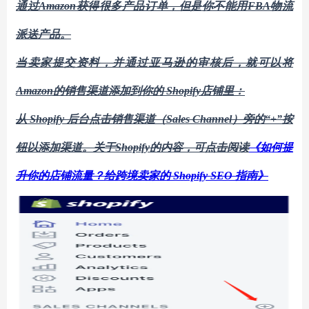
通过Amazon
获得很多产品订单，但是
你不能用
FBA
物流
派送产品。
当卖家提交资料，并通过亚马逊的审核后，就可以将
Amazon的销售渠道添加到你的 Shopify店铺里：
从
Shopify 后台点击销售渠道（Sales Channel）旁的“+”按
钮以添加渠道。
关于
Shopify
的内容，可点击阅读
《如何提
升你的店铺流量？给跨境卖家的
Shopify SEO 指南》