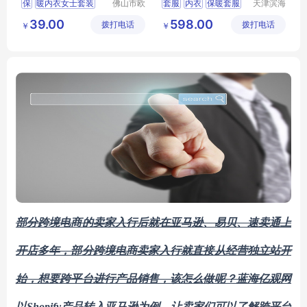
保
暖内衣女士套装
佛山市欧
套服
内衣
保暖套服
天津滨海
盛服饰科
亚太床垫
秋衣秋裤保暖内衣
秋衣秋裤
保暖衣
39.00
598.00
拨打电话
技有限公
拨打电话
有限公司
￥
￥
内衣套装
司
恒温长袖长裤发热保
暖内
衣
保暖内衣
部分跨境电商的卖家入行后就在亚马逊、易贝、速卖通上
开店多年，部分跨境电商卖家入行就直接从经营独立站开
始，想要跨平台进行产品销售，该怎么做呢？蓝海亿观网
以
Shopify
产品转入亚马逊为例，让卖家们可以了解跨平台