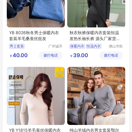
YB 8026秋冬男士保暖内衣
秋衣秋裤保暖内衣套装恒温
套装羊毛桑蚕丝批发
发热长袖长裤 源头厂家货源
可批发
男士套装
广州诚齐
保暖内衣
恒温内衣
佛山市欧
服饰有限
盛服饰科
恒温发热内衣
40.00
39.00
拨打电话
公司
拨打电话
技有限公
￥
￥
恒温秋衣秋裤
司
恒温内衣厂家
YB Y1815羊毛蚕丝保暖内衣
纯山羊绒内衣男女套装鄂尔