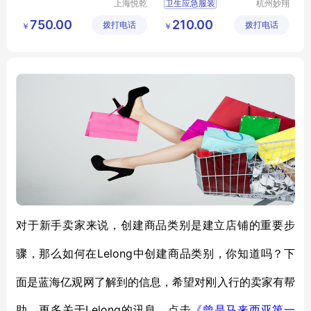
上海悦乾
卫生应急服装
杭州妙翔
实业有限
医疗科技
应急队员服装
MX
750.00
210.00
拨打电话
公司
拨打电话
有限公司
￥
￥
YJF01
应急救援服装
中国卫生户外服装
对于新手卖家来说，创建商品类别是建立店铺的重要步
Lelong中创建商品类别，你知道吗？下
骤，那么如何在
面是蓝海亿观网了解到的信息，希望对刚入行的卖家有帮
助。
Lelong的讯息，点击
更多关于
《曾是马来西亚第一