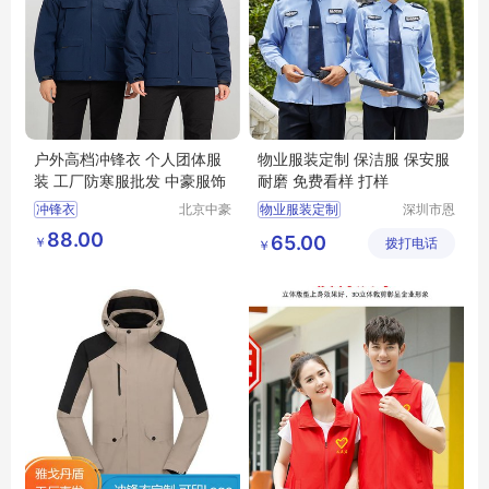
户外高档冲锋衣 个人团体服
物业服装定制 保洁服 保安服
装 工厂防寒服批发 中豪服饰
耐磨 免费看样 打样
冲锋衣
北京中豪
物业服装定制
深圳市恩
伟业服装
泉服饰有
物业保洁服
88.00
65.00
￥
有限公司
拨打电话
限公司
￥
物业工程服
物业服装
职业装