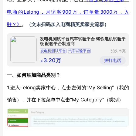
Lelong，月访客900万，订单量3000万，入
电商的
驻？》
。
（
文末扫码
加
入
电商精英卖家
交流群
）
发电机测试平台汽车试验平台 铸铁电机试验平
板 配套平台制造商
发电机测试平台
汽车试验平台
泊头市亮
健机械设
电机试验平台
铸铁试验平台
备制造有
3.20万
拨打电话
￥
限公司
一、如何添加商品类别？
1.进入Lelong卖家中心，点击左侧的“My Selling”（我的
销售），并在下拉菜单中点击“My Category”（类别）