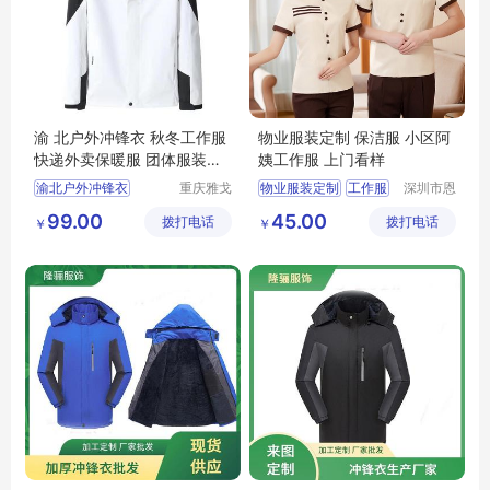
渝 北户外冲锋衣 秋冬工作服
物业服装定制 保洁服 小区阿
快递外卖保暖服 团体服装刺
姨工作服 上门看样
绣logo
渝北户外冲锋衣
重庆雅戈
物业服装定制
工作服
深圳市恩
丹盾服饰
泉服饰有
秋冬工作服
工程服
保洁服
99.00
45.00
拨打电话
有限公司
拨打电话
限公司
￥
￥
快递外卖保暖服
保安做驯服
团体服装刺绣logo