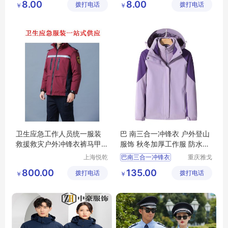
8.00
8.00
拨打电话
公司
拨打电话
公司
￥
￥
工作服户外马甲价格
工作服户外马甲价格
机械工程服
机械工程服
机械工程服厂家
机械工程服厂家
卫生应急工作人员统一服装
巴 南三合一冲锋衣 户外登山
救援救灾户外冲锋衣裤马甲
服饰 秋冬加厚工作服 防水透
背心
气工装
上海悦乾
巴南三合一冲锋衣
重庆雅戈
实业有限
丹盾服饰
户外登山服饰
800.00
135.00
拨打电话
公司
拨打电话
有限公司
￥
￥
秋冬加厚工作服
防水透气工作服