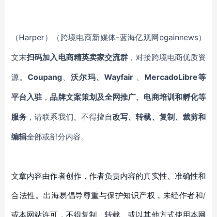
Harper
-蓝海亿观网egainnews）
（
）
（跨境电商新媒体
文末
扫码
加
入
电商精英卖家
交流群
，对接跨境电商优质资
Coupang
Wayfair
MercadoLibre等
源。
、
沃尔玛、
、
平台入驻
，
品牌文案策划及全网推广、电商培训和孵化等
服务
，请联系我们。不得擅自
改写、转载、复制、裁剪和
编辑
全部或部分内容。
文章内容由作者创作，作者负责内容的真实性、准确性和
合法性。出海易倡导尊重与保护知识产权，未经作者和/
或本网站许可，不得复制、转载、或以其他方式使用本网