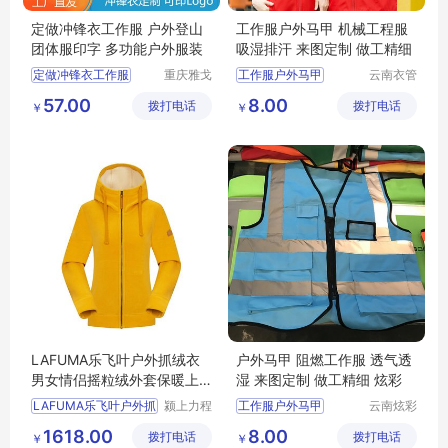
定做冲锋衣工作服 户外登山
工作服户外马甲 机械工程服
团体服印字 多功能户外服装
吸湿排汗 来图定制 做工精细
定做冲锋衣工作服
重庆雅戈
工作服户外马甲
云南衣管
丹盾服饰
家制衣有
户外登山团体服印字
工作服户外马甲厂家
57.00
8.00
拨打电话
有限公司
拨打电话
限公司
￥
￥
冲锋衣定制
工作服户外马甲价格
工作服定制
机械工程服
防寒服定制厂家
机械工程服厂家
LAFUMA乐飞叶户外抓绒衣
户外马甲 阻燃工作服 透气透
男女情侣摇粒绒外套保暖上
湿 来图定制 做工精细 炫彩
衣LFJA1CR63
LAFUMA乐飞叶户外抓
颍上力程
工作服户外马甲
云南炫彩
仪器设备
商贸有限
工作服户外马甲厂家
1618.00
8.00
拨打电话
有限公司
拨打电话
公司
￥
￥
工作服户外马甲价格