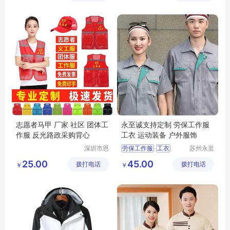
阻燃工作服
阻燃工作服厂家
志愿者马甲 厂家 社区 团体工
永至诚支持定制 劳保工作服
作服 反光路政采购背心
工衣 运动装备 户外服饰
深圳市恩
劳保工作服
工衣
苏州永至
泉服饰有
诚服饰有
运动装备
户外服饰
25.00
45.00
拨打电话
限公司
拨打电话
限公司
￥
￥
工作服定制