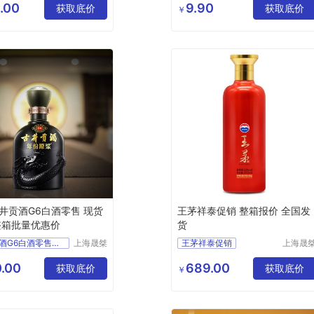
公司
公司
.00
9.90
食品生鲜
获取底价
获取底价
￥
白酒
井贡酒G6白酒零售 现货
王茅祥泰促销 整箱报价 全国发
整箱批量优惠价
货
古井贡酒G6白酒零售价格优惠上海经销商
上海晟桀
王茅祥泰促销
上海晟
实业有限
实业有
食品生鲜
整箱报价
全国发货
公司
公司
.00
689.00
白酒
获取底价
供应
食品生鲜
获取底价
￥
酒类
白酒