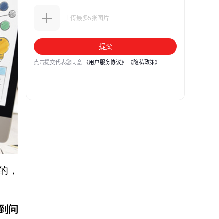
的，
到问