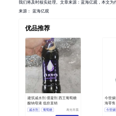
我们将及时核实处理。文章来源：蓝海亿观，本文为
来源：
蓝海亿观
优品推荐
建筑减水剂 缓凝剂 西王葡萄糖
今世缘
酸钠母液 低价直销
海零售
减水剂
葡萄糖
寿光市晨
今世缘
隆化工有
价格优