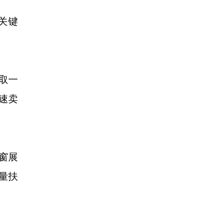
关键
取一
速卖
窗展
量扶