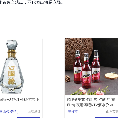
作者独立观点，不代表出海易立场。
国缘V3促销 价格优惠 上
代理酒类苏打酒 苏 打酒 厂 家
直 销 夜场酒吧KTV酒水价 格优
惠
国缘V3促销
上海晟桀
苏打酒
山东英
实业有限
啤酒有
惠
上海零售