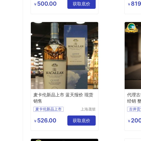
限公司
500.00
819
获取底价
供应
￥
￥
酒类
麦卡伦新品上市 蓝天报价 现货
代理古
销售
经销 
麦卡伦新品上市
上海晟桀
实业有限
蓝天报价
现货销售
供应
公司
526.00
200
供应
食品生鲜
获取底价
酒类
￥
￥
酒类
洋酒