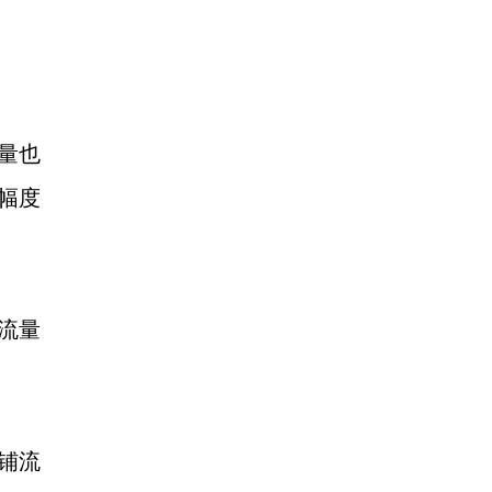
量也
幅度
流量
铺流