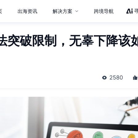
页
出海资讯
解决方案
跨境导航
法突破限制，无辜下降该
2580