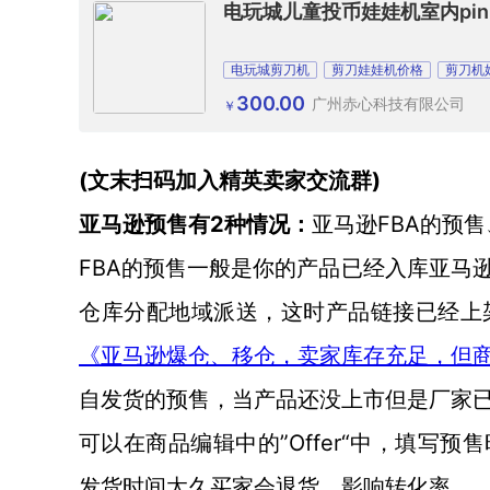
电玩城儿童投币娃娃机室内pin
电玩城剪刀机
剪刀娃娃机价格
剪刀机
300.00
广州赤心科技有限公司
￥
(文末扫码加入精英卖家交流群)
2种情况：
FBA的预
亚马逊预售有
亚马逊
FBA的预售一般是你的产品已经入库亚马
仓库分配地域派送，这时产品链接已经上
《亚马逊爆仓、移仓，卖家库存充足，但
自发货的预售，当产品还没上市但是厂家
”Offer“中，填写预
可以在商品编辑中的
发货时间太久买家会退货，影响转化率。