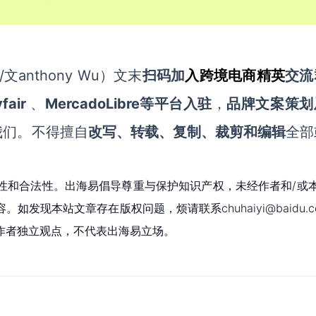
文anthony Wu
）文末
扫码
加
入
跨境电商精英
交流
fair
MercadoLibre等平台入驻
、
，
品牌文案策划
我们。不得擅自
改写、转载、复制、裁剪和编辑
全部
性和合法性。出海易倡导尊重与保护知识产权，未经作者和/或
现本站文章存在版权问题，烦请联系chuhaiyi@baidu.c
作者独立观点，不代表出海易立场。