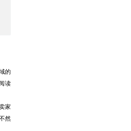
域的
阅读
卖家
，不然