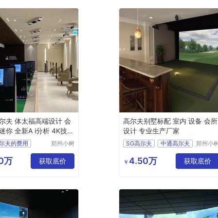
尔夫 体太福高端设计 会
高尔夫别墅标配 室内 设备 会所
你 全新A i分析 4K技术
设计 专业生产厂家
尔夫的费用
郑州小树
SG高尔夫
中通高尔夫
郑州小
体育科技
体育科
尔夫系统价格
如歌高尔夫
有限公司
有限公
90万
4.50万
获取底价
高尔夫高尔夫模拟器室内
衡泰信高尔夫
获取底价
￥
尔夫价格表
体态福高尔夫
室内模拟器