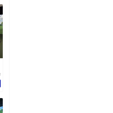
树
技
司