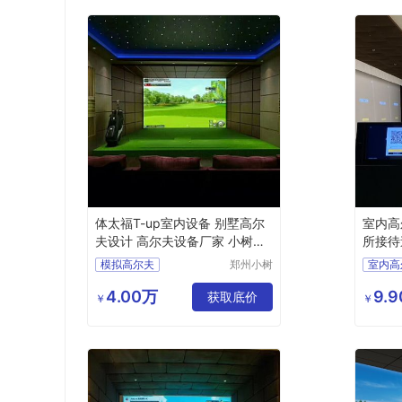
体太福T-up室内设备 别墅高尔
室内高
夫设计 高尔夫设备厂家 小树体
所接待迷
育科技
指导
模拟高尔夫
郑州小树
室内高
体育科技
室内高尔夫
室内高
有限公司
4.00万
9.
会会所高尔夫设计
获取底价
￥
￥
室内高尔夫设计
室内高
别墅高尔夫方案
高尔夫