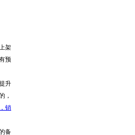
。
上架
有预
的提升
的，
售，销
的备