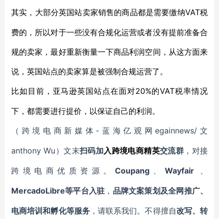
VAT税
其实，大部分英国站卖家销售的商品都是需要缴纳
费的，所以对于一些没有合规化运营或者没有提前准备合
规的卖家，最好重新衡量一下商品利润空间，从这方面来
说，英国站点的卖家算是被强制合规运营了。
20%的VAT税率情况
比如目前，亚马逊英国站点在面对
下，都需要进行提价，以保证自己的利润。
-蓝海亿观网egainnews/文
（跨境电商新媒体
anthony Wu
）文末
扫码
加
入
跨境电商精英
交流群
，对接
Coupang
Wayfair
跨境电商优质资源。
、
、
MercadoLibre等平台入驻
，
品牌文案策划及全网推广、
电商培训和孵化等服务
，请联系我们。不得擅自
改写、转