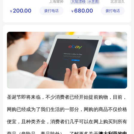
上海耀帅
大陆漂移
示意图
北京谊久
玻璃制品
科技有限
30410002301
200.00
680.00
拨打电话
有限公司
拨打电话
公司
￥
￥
学习用品
圣诞节即将来临，不少消费者已经开始提前购物，目前，
网购已经成为了我们生活的一部分，网购的商品不仅价格
便宜，且种类齐全，消费者们几乎可以在网上购买到所有
商品（危险品、毒品除外），了解更多关于
澳大利亚的电