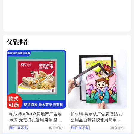
优品推荐
帕尔特 a3中介房地产广告展
帕尔特 展示板广告牌墙贴 办
示牌 无需打孔使用简单 替换
公用品自带背胶使用简单 替
方便
换方便
磁性展示贴
南京帕尔
磁性展示贴
南京帕尔
特库房设
特库房设