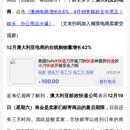
6.8%，4月销售额超去年黑五！
商
，点击
《澳洲电商增长
娱乐、办公用品火爆》
。
（
文末扫码
加
入
精英电商卖家
交
流群
）
12月澳大利亚电商的在线购物量增长42%
美国SafeX
快递
刀开箱刀拆
快递
神器拆
快递
的
小刀
快递
开箱安全刀拆
包胶
壁纸刀
美工刀
电工刀
加厚
沭阳贵神
速亦电子
商务有限
100.00
拨打电话
￥
公司
12月19
蓝海亿观网了解到，
澳大利亚邮政快递公司
表示
日（星期六）将会是卖家们邮寄商品的最后期限，
目前还
有三天时间。因此提醒卖家，尽快邮寄以收到订单的商