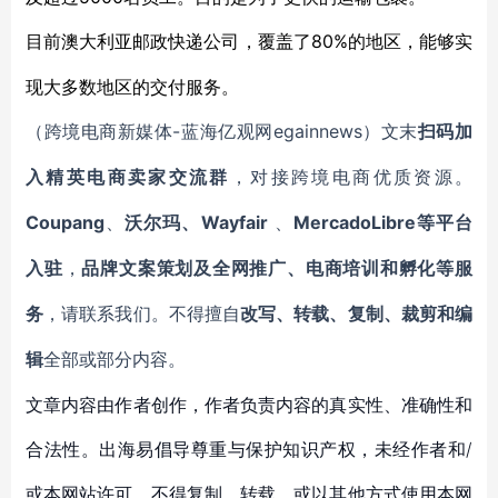
80%的地区，能够实
目前澳大利亚邮政快递公司，覆盖了
现大多数地区的交付服务。
-蓝海亿观网egainnews）文末
（跨境电商新媒体
扫码
加
入
精英电商卖家
交流群
，对接跨境电商优质资源。
Coupang
Wayfair
MercadoLibre等平台
、
沃尔玛、
、
入驻
，
品牌文案策划及全网推广、电商培训和孵化等服
务
，请联系我们。不得擅自
改写、转载、复制、裁剪和编
辑
全部或部分内容。
文章内容由作者创作，作者负责内容的真实性、准确性和
合法性。出海易倡导尊重与保护知识产权，未经作者和/
或本网站许可，不得复制、转载、或以其他方式使用本网