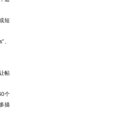
或短
s”、
，让帖
60个
更多描