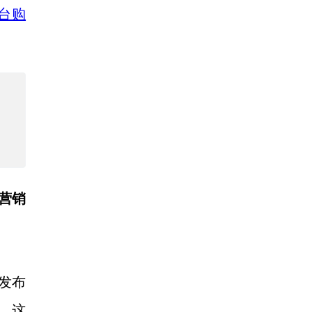
平台购
营销
上发布
，这