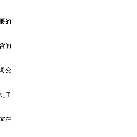
主要的
包含的
键词变
户更了
卖家在