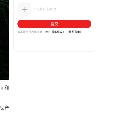
ok和
寻找产