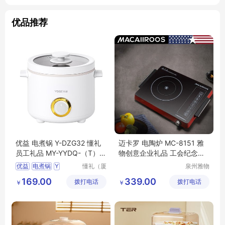
优品推荐
优益 电煮锅 Y-DZG32 懂礼
迈卡罗 电陶炉 MC-8151 雅
员工礼品 MY-YYDQ-（T）-
物创意企业礼品 工会纪念礼
37
MY-LDJT-L5-65
优益
电煮锅
Y
懂礼（厦
泉州雅物
门）供应
贸易有限
DZG32
懂礼员工礼品
169.00
339.00
拨打电话
链有限公
拨打电话
公司
￥
￥
MY
YYDQ
T
37
司