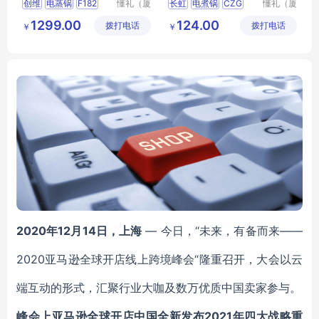
创维
电蒸锅
F182
懂礼（厦
长虹
电煮锅
CZG
懂礼（厦
门）供应
门）供应
纪念品员工小奖品伴手礼
YL02
1299.00
124.00
拨打电话
链有限公
拨打电话
链有限公
￥
￥
MY
MSMX
T
25
会议活动答谢客户伴手礼
司
司
MY
HNHS
L5
16
2020年12月14日，上海
— 今日，“未来，有备而来——
2020亚马逊全球开店线上跨境峰会“隆重召开，大会以云
端互动的形式，汇聚行业大咖及数万优质中国卖家参与。
峰会上亚马逊全球开店中国全新发布2021年四大战略重