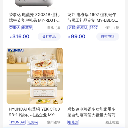
荣事达 电蒸笼 ZG081B 懂礼
龙邦 电煮锅 1607 懂礼端午
端午节客户礼品 MY-RDJT-
节员工礼品定制 MY-LBDQ-
（T）-177
（T）-16
荣事达
电蒸笼
懂礼（厦
龙邦
电煮锅
1607
懂礼（厦
门）供应
门）供应
ZG081B
懂礼端午节员工礼品定制
316.00
99.00
拨打电话
链有限公
拨打电话
链有限公
￥
￥
懂礼端午节客户礼品
MY
LBDQ
T
16
司
司
MY
RDJT
T
177
HYUNDAI 电蒸锅 YEK-CF00
顺秋达电蒸锅多功能家用多
9B-1 雅物小礼品企业 MY-FS
层自动电蒸笼大容量大号商
LC-(T)-31
用蒸馒头蒸锅
HYUNDAI
电蒸锅
泉州雅物
电蒸笼
颍上微鑫
贸易有限
电子商务
YEK
CF009B
1