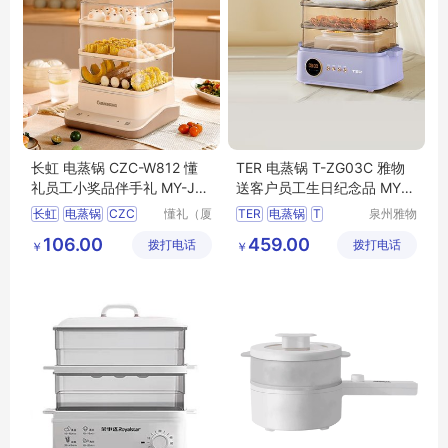
长虹 电蒸锅 CZC-W812 懂
TER 电蒸锅 T-ZG03C 雅物
礼员工小奖品伴手礼 MY-JW
送客户员工生日纪念品 MY-C
S-(T)-43
TKJ-(T)-34
长虹
电蒸锅
CZC
懂礼（厦
TER
电蒸锅
T
泉州雅物
门）供应
贸易有限
W812
ZG03C
106.00
459.00
拨打电话
链有限公
拨打电话
公司
￥
￥
员工小奖品伴手礼
MY
送客户员工生日纪念品
司
JWS
T
43
MY
CTKJ
34