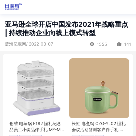
亚马逊全球开店中国发布2021年战略重点
| 持续推动企业向线上模式转型
蓝海亿观网/ 2022-03-07
1555
141
创维 电蒸锅 F182 懂礼纪念
长虹 电煮锅 CZG-YL02 懂礼
品员工小奖品伴手礼 MY-MS
会议活动答谢客户伴手礼 MY
MX-(T)-25
-HNHS-L5-16