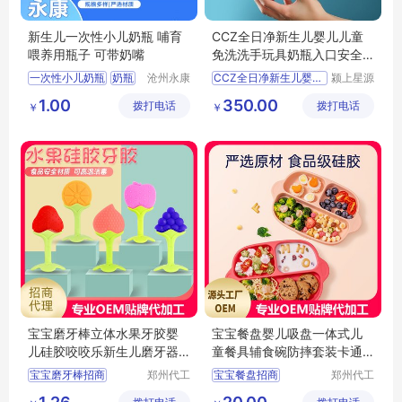
新生儿一次性小儿奶瓶 哺育
CCZ全日净新生儿婴儿儿童
喂养用瓶子 可带奶嘴
免洗洗手玩具奶瓶入口安全
消毒液补充装
一次性小儿奶瓶
奶瓶
沧州永康
CCZ全日净新生儿婴儿儿
颍上星源
医药用品
科技发展
1.00
350.00
拨打电话
有限公司
拨打电话
有限公司
￥
￥
宝宝磨牙棒立体水果牙胶婴
宝宝餐盘婴儿吸盘一体式儿
儿硅胶咬咬乐新生儿磨牙器
童餐具辅食碗防摔套装卡通
安抚咬胶玩具招商代理 定制
分格招商代理定制批发
宝宝磨牙棒招商
郑州代工
宝宝餐盘招商
郑州代工
批发
帮网络科
帮网络科
水果牙胶代理
婴儿餐盘代理