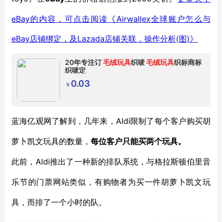
eBay的内容，可点击阅读《Airwallex全球账户怎么与
eBay
Lazada店铺关联，操作分析(图)》
店铺绑定，及
20年专注订
毛绒玩具
织唛
毛绒玩具
织标商标
织唛定
0.03
￥
Aldi限制了每个客户购买胡
蓝海亿观网了解到，几年来，
萝卜凯文玩具的数量，
每位客户只能买两个玩具。
Aldi推出了一种新的排队系统，与格拉斯顿伯里音
此前，
乐节的门票网站类似，有购物者为买一件
胡萝卜凯文玩
具
，而排了一个小时的队。