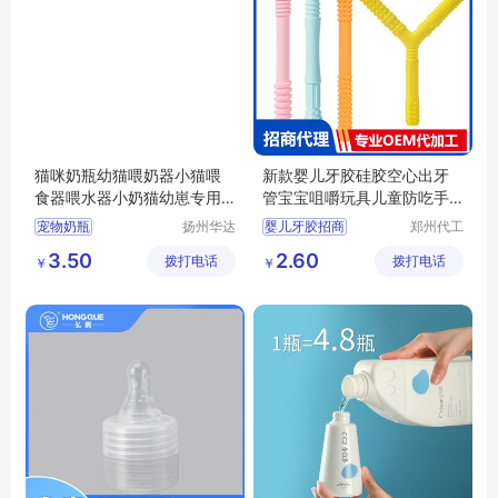
猫咪奶瓶幼猫喂奶器小猫喂
新款婴儿牙胶硅胶空心出牙
食器喂水器小奶猫幼崽专用
管宝宝咀嚼玩具儿童防吃手
奶嘴宠物用品
磨牙棒招商代理 定制批发
宠物奶瓶
扬州华达
婴儿牙胶招商
郑州代工
塑料制品
帮网络科
宝宝咀嚼玩具代理
3.50
2.60
拨打电话
制造有限
拨打电话
技有限公
￥
￥
防吃手磨牙棒批发
公司
司
宝宝牙胶定制
硅胶牙膏代理