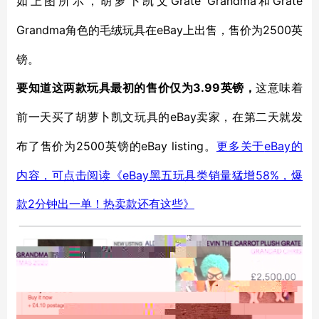
Grate Grandma
Grate
如上图所示，胡萝卜凯文
和
Grandma
eBay
2500英
角色
的毛绒玩具在
上出售，售价为
镑。
3.99英镑，
要知道
这两款玩具最初的售价仅为
这意味着
eBay卖家
前一天买了胡萝卜凯文玩具的
，
在第二天就发
2500
eBay listing
eBay的
布了售价为
英镑
的
。
更多关于
内容，可点击阅读《eBay黑五玩具类销量猛增58%，爆
款2分钟出一单！热卖款还有这些》