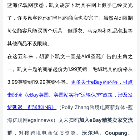
蓝海亿观网获悉，凯文胡萝卜
玩具在网上
似乎
已经卖光
Aldi
了，许多顾客说他们当地的商店也卖
完
了。
虽然
限制
每位
顾客只能买两个玩具
，
但
睡衣、马克杯和礼品包装等
其他商品不设限购。
Aldi圣诞广告的主角之
在这五年来，胡萝卜凯文一直是
一。
1.99英镑，毛绒玩具的价格从
凯文主题的商品起价
为
3.99英镑到19.99英镑不等。
eBay的内容，可点
更多关于
击阅读《eBay英国、美国站实行“运输保护”政策，涉及发
货延迟、配送和INR》
Polly Zhang
-蓝
（
跨境电商新媒体
海亿观网egainnews）文末
eBay
扫码加入
精英卖家交流
Coupang
群
，对接跨境电商优质资源。
沃尔玛、
、