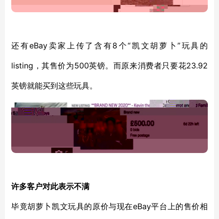
eBay
8个“凯文胡萝卜”玩具
还有
卖家上传了含有
的
listing
500英镑
23.92
，
其售
价
为
。
而原来消费者只要花
英镑
就能买到这些玩具。
许多客户对此表示不满
eBay平台上的售价相
毕竟胡萝卜凯文玩具的原价与现在