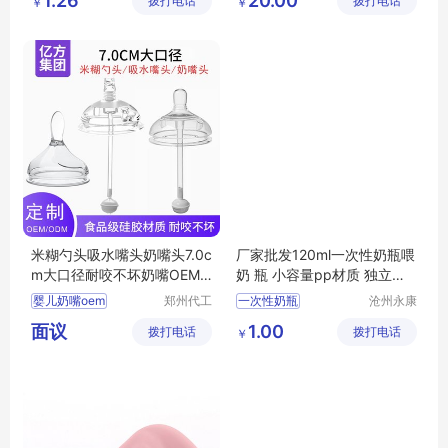
1.26
20.00
拨打电话
技有限公
拨打电话
技有限公
￥
￥
硅胶咬咬乐定制
婴儿餐盘定制
司
司
磨牙器招商
儿童餐具批发
咬胶玩具招商
儿童餐具招商
米糊勺头吸水嘴头奶嘴头7.0c
厂家批发120ml一次性奶瓶喂
m大口径耐咬不坏奶嘴OEM
奶 瓶 小容量pp材质 独立包
代工
装
婴儿奶嘴oem
郑州代工
一次性奶瓶
沧州永康
帮网络科
医药用品
婴儿奶嘴贴牌
面议
1.00
拨打电话
技有限公
拨打电话
有限公司
￥
婴儿奶嘴代加工
司
宝宝奶嘴贴牌
宝宝奶嘴代工