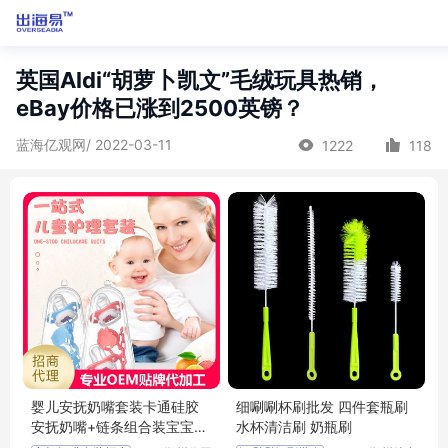
英国Aldi“胡萝卜凯文”毛绒玩具热销，
eBay价格已涨到2500英镑？
蓝海亿观网/ 2022-03-11
1222
118
婴儿安抚奶嘴套装卡通硅胶
细唰唰杯刷批发 四件套瓶刷
安抚奶嘴+链条组合装宝宝安
水杯清洁刷 奶瓶刷
睡玩嘴招商代理 批发定制