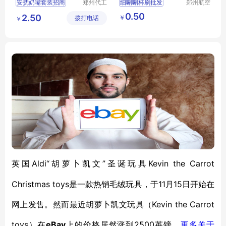
安抚奶嘴套装招商
郑州代工
细唰唰杯刷批发
郑州航空
帮网络科
港区芙乐
安抚奶嘴套装代理
亚马逊四件套瓶刷
0.50
2.50
￥
拨打电话
技有限公
鑫日用百
￥
卡通安抚奶嘴代理
水杯清洁刷
奶瓶刷
司
货店
硅胶安抚奶嘴招商
安睡玩嘴代理
Aldi“胡萝卜凯文”圣诞玩具Kevin the Carrot
英国
Christmas toys是一款热销毛绒玩具，于11月15日开始在
网上发售。然而最近胡萝卜凯文玩具（Kevin the Carrot
toys）在
eBay
2500英镑。
上的价格居然涨到
更多关于