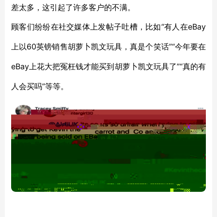
差太多，这引起了许多客户的不满。
“
eBay
顾客们纷纷在社交媒体上发帖子吐槽，比如
有人在
上
60英镑
”“今
以
销售胡萝卜凯文玩具
，真是个笑话
年
要
在
eBay上花大把
”“真的有
冤枉
钱
才能买到胡萝卜凯文玩具了
人会买吗”等等。