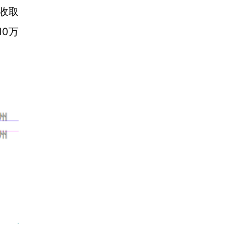
收取
10万