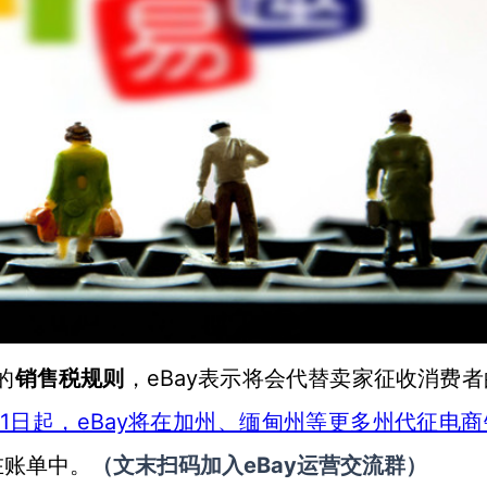
eBay表示将会代替卖家征收消费
的
销售税规则
，
月1日起，eBay将在加州、缅甸州等更多州代征电
eBay
在账单中。
（
文末扫码
加
入
运营交流群
）