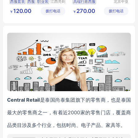
西服套装
西服
职业装
江西亮剑
高端行政西服
北京中亚
服饰有限
天商贸有
行政服装
服装定制
行政商务女士职业套装
120.00
270.00
拨打电话
公司
拨打电话
限公司
￥
￥
商务女士职业套装
职业装正装
西服定做厂家
Central Retail
是泰国尚泰集团旗下的零售商，也是泰国
2000家的零售门店，
最大的零售商之一，有着近
覆盖商
品类目涉及多个行业，包括时尚、电子产品、家具等。