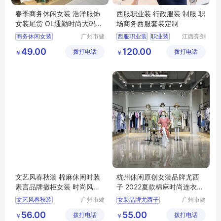
春季商务休闲女装 浩洋服饰
西服职业装 行政服装 制服 职
女装尾货 OL通勤时尚大码女
场商务西服套装定制
装货源供应
商务休闲女装
广州市健
西服职业装
职业装
江西亮剑
凡服饰有
服饰有限
浩洋服饰
大码女装
西服
行政服装
制服
49.00
120.00
拨打电话
限公司
拨打电话
公司
￥
￥
文艺风春秋装 棉麻休闲时装
杭州休闲原创女装品牌尤西
素言品牌撤柜女装 时尚风衣
子 2022夏款棉麻时尚连衣裙
连衣裙走份
广州尾货库存
文艺风春秋装
广州市健
女装品牌尤西子
广州市健
凡服饰有
凡服饰有
棉麻休闲时装
夏款棉麻时尚连衣裙
56.00
55.00
拨打电话
限公司
拨打电话
限公司
￥
￥
素言品牌撤柜女装
杭州休闲原创