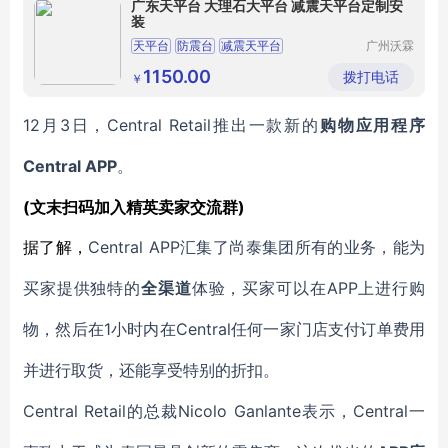
广东天平台 大理石大平台 减震天平台定制安
装
天平台
防震台
减震天平台
广州沃霖
实验室设
备有限公
1150.00
拨打电话
￥
司
12月3日，Central Retail
推出一款新的
购物应用程序
Central
APP
。
(文末扫码加入精英卖家交流群)
Central APP汇集了尚泰集团所有的业务，能为
据了解，
买家提供独特的
APP上进行购
全渠道
体验
，买家可以在
物，然后在1小时内在Central
任何一家门店支付订单费用
并进行取货，还能享受特别的折扣。
Central Retail
Nicolo Ganlante表示，Central
的总裁
一