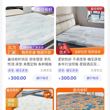
厂
厂
鑫佳裕轩供应 宿舍寝室 承托
柔软性好 不易变形 穗宝床垫
性强 床垫 来图定制 各种规格
多年行业经验 星级酒店宾馆
厂家供应
床垫
穗宝床垫
天津市宝
床垫
穗宝床垫
天津市宝
坻区鑫佳
坻区鑫佳
环保3e椰棕垫
3D丝床垫
天津床垫
300.00
300.00
拨打电话
裕轩床垫
拨打电话
裕轩床垫
￥
￥
竹炭棕床垫
席梦思弹簧垫
厂
厂
席梦思弹簧垫