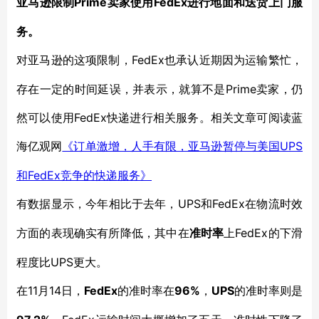
Prime卖家使用FedEx进行地面和送货上门服
亚马逊限制
务。
FedEx也承认近期因为运输繁忙，
对亚马逊的这项限制，
存在一定的时间延误，并表示，就算不是Prime卖家，仍
然可以使用FedEx快递进行相关服务。相关文章可阅读蓝
海亿观网
UPS
《订单激增，人手有限，亚马逊暂停与美国
和FedEx竞争的快递服务》
UPS和FedEx在物流时效
有数据显示，今年相比于去年，
方面的表现确实有所降低，其中在
FedEx的下滑
准时率
上
程度比UPS更大。
11月14日，
FedEx
96%
UPS
在
的准时率在
，
的准时率则是