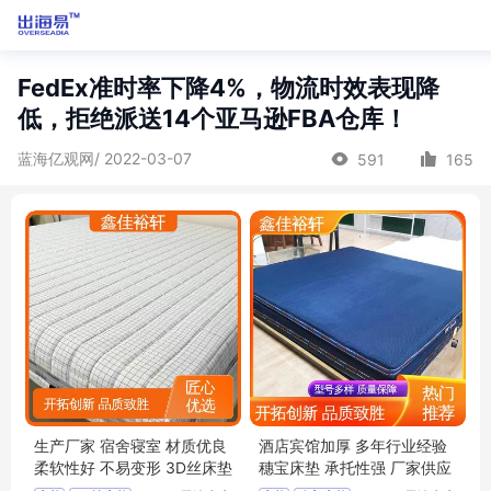
FedEx准时率下降4%，物流时效表现降
低，拒绝派送14个亚马逊FBA仓库！
蓝海亿观网/ 2022-03-07
591
165
生产厂家 宿舍寝室 材质优良
酒店宾馆加厚 多年行业经验
柔软性好 不易变形 3D丝床垫
穗宝床垫 承托性强 厂家供应