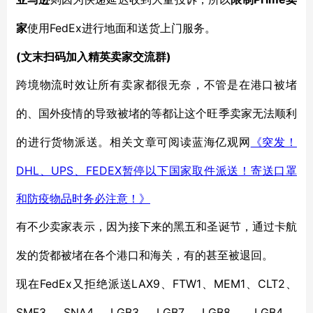
家
FedEx进行地面和送货上门服务。
使用
(文末扫码加入精英卖家交流群)
跨境物流时效让所有卖家都很无奈，不管是在港口被堵
的、国外疫情的导致被堵的等都让这个旺季卖家无法顺利
的进行货物派送。相关文章可阅读蓝海亿观网
《突发！
DHL、UPS、FEDEX暂停以下国家取件派送！寄送口罩
和防疫物品时务必注意！》
有不少卖家表示，因为接下来的黑五和圣诞节，通过卡航
发的货都被堵在各个港口和海关，有的甚至被退回。
FedEx又拒绝派送LAX9、FTW1、MEM1、CLT2、
现在
SMF3、SNA4、LGB3、LGB7、LGB8、 LGB4、