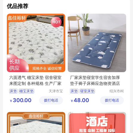
优品推荐
六面透气 穗宝床垫 宿舍寝室
厂家床垫寝室学生宿舍加厚
来图定制 各种规格 生产厂家
垫子褥子床褥应急物资酒店
床垫
穗宝床垫
天津市宝
床垫
寝室床垫
绍兴市柯
坻区鑫佳
桥区中国
环保3e椰棕垫
学校床垫
300.00
48.00
拨打电话
裕轩床垫
拨打电话
轻纺城黄
￥
￥
席梦思弹簧垫
厂
工兵布行
天津床垫