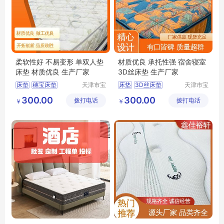
柔软性好 不易变形 单双人垫
材质优良 承托性强 宿舍寝室
床垫 材质优良 生产厂家
3D丝床垫 生产厂家
床垫
穗宝床垫
天津市宝
床垫
3D丝床垫
天津市宝
坻区鑫佳
坻区鑫佳
3D丝床垫
竹炭棕床垫
环保3e椰棕垫
300.00
300.00
拨打电话
裕轩床垫
拨打电话
裕轩床垫
￥
￥
榻榻米
穗宝床垫
榻榻米
厂
厂