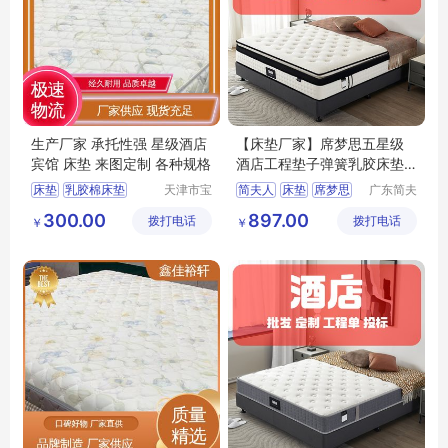
生产厂家 承托性强 星级酒店
【床垫厂家】席梦思五星级
宾馆 床垫 来图定制 各种规格
酒店工程垫子弹簧乳胶床垫
挺值
床垫
乳胶棉床垫
天津市宝
简夫人
床垫
席梦思
广东简夫
坻区鑫佳
人家纺有
穗宝床垫
竹炭棕床垫
乳胶床垫
300.00
897.00
拨打电话
裕轩床垫
拨打电话
限公司
￥
￥
床垫厂家
厂