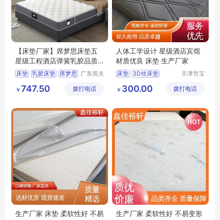
【床垫厂家】席梦思床垫五
人体工学设计 星级酒店宾馆
星级工程酒店弹簧乳胶品质
材质优良 床垫 生产厂家
好
床垫
乳胶床垫
席梦思
广东简夫
床垫
3D丝床垫
天津市宝
人家纺有
坻区鑫佳
弹簧床垫
简夫人
黄麻棕环保垫
747.50
300.00
拨打电话
限公司
拨打电话
裕轩床垫
￥
￥
天津床垫
乳胶棉床垫
厂
生产厂家 床垫 柔软性好 不易
生产厂家 柔软性好 不易变形