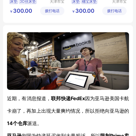
床垫
3D丝床垫
天津市宝
床垫
穗宝床垫
天津市宝
坻区鑫佳
坻区鑫佳
环保3e椰棕垫
天津床垫
300.00
300.00
拨打电话
裕轩床垫
拨打电话
裕轩床垫
￥
￥
席梦思弹簧垫
席梦思弹簧垫
厂
厂
穗宝床垫
3D丝床垫
FedEx
近期，有消息报道，
联邦快递
因为亚马逊美国卡航
卡崩了，再加上出现大量爽约情况，所以拒绝向亚马逊的
14个仓库
派送。
Prime卖
亚马逊
则因为快递延迟收到大量投诉，所以
限制