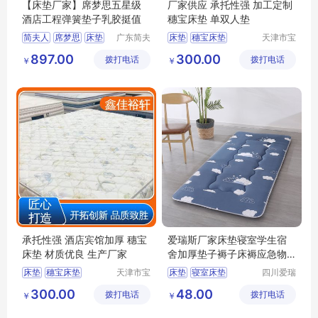
【床垫厂家】席梦思五星级
厂家供应 承托性强 加工定制
酒店工程弹簧垫子乳胶挺值
穗宝床垫 单双人垫
简夫人
席梦思
床垫
广东简夫
床垫
穗宝床垫
天津市宝
人家纺有
坻区鑫佳
乳胶床垫
弹簧床垫
床垫厂家
天津床垫
897.00
300.00
拨打电话
限公司
拨打电话
裕轩床垫
￥
￥
3D丝床垫
厂
承托性强 酒店宾馆加厚 穗宝
爱瑞斯厂家床垫寝室学生宿
床垫 材质优良 生产厂家
舍加厚垫子褥子床褥应急物
资酒店榻榻米
床垫
穗宝床垫
天津市宝
床垫
寝室床垫
四川爱瑞
坻区鑫佳
斯家居用
黄麻棕环保垫
学校床垫
300.00
48.00
拨打电话
裕轩床垫
拨打电话
品有限公
￥
￥
天津床垫
竹炭棕床垫
厂
司