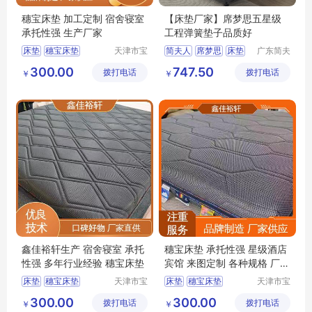
穗宝床垫 加工定制 宿舍寝室
【床垫厂家】席梦思五星级
承托性强 生产厂家
工程弹簧垫子品质好
床垫
穗宝床垫
天津市宝
简夫人
席梦思
床垫
广东简夫
坻区鑫佳
人家纺有
天津床垫
榻榻米
乳胶床垫
300.00
747.50
拨打电话
裕轩床垫
拨打电话
限公司
￥
￥
床垫厂家
厂
鑫佳裕轩生产 宿舍寝室 承托
穗宝床垫 承托性强 星级酒店
性强 多年行业经验 穗宝床垫
宾馆 来图定制 各种规格 厂家
供应
床垫
穗宝床垫
天津市宝
床垫
穗宝床垫
天津市宝
坻区鑫佳
坻区鑫佳
席梦思弹簧垫
榻榻米
3D丝床垫
天津床垫
300.00
300.00
拨打电话
裕轩床垫
拨打电话
裕轩床垫
￥
￥
天津床垫
异形尺寸折叠棕垫