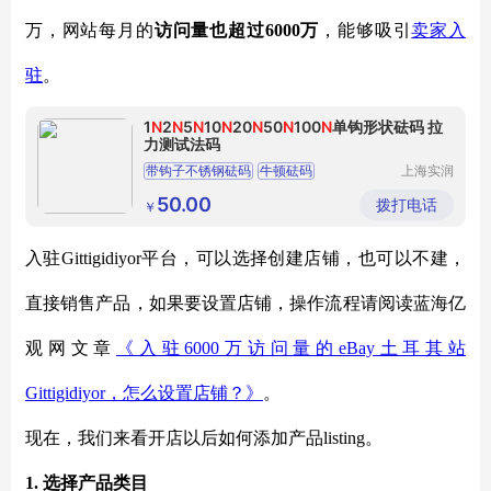
万，网站每月的
访问量也超过6000万
，能够吸引
卖家入
驻
。
1
N
2
N
5
N
10
N
20
N
50
N
100
N
单钩形状砝码 拉
力测试法码
带钩子不锈钢砝码
牛顿砝码
上海实润
实业有限
拉力测试砝码
10N不锈钢砝码
公司
50.00
拨打电话
￥
订做不锈钢砝码
入驻Gittigidiyor平台，可以选择创建店铺，也可以不建，
直接销售产品，如果要设置店铺，操作流程请阅读蓝海亿
观网文章
《入驻6000万访问量的eBay土耳其站
Gittigidiyor，怎么设置店铺？》
。
现在，我们来看开店以后如何添加产品listing。
1. 选择产品类目