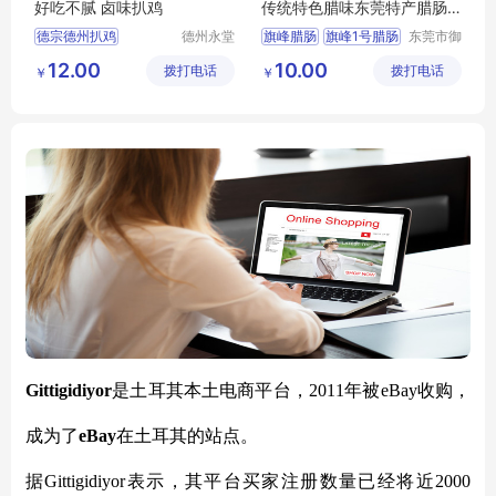
好吃不腻 卤味扒鸡
传统特色腊味东莞特产腊肠
厂价批发团购
德宗德州扒鸡
德州永堂
旗峰腊肠
旗峰1号腊肠
东莞市御
食品有限
品香食品
德州扒鸡
扒鸡
东莞特产
12.00
10.00
拨打电话
公司
拨打电话
有限公司
￥
￥
广东传统腊味
Gittigidiyor
是土耳其本土电商平台，2011年被eBay收购，
成为了
eBay
在土耳其的站点。
据Gittigidiyor表示，其平台买家注册数量已经将近2000