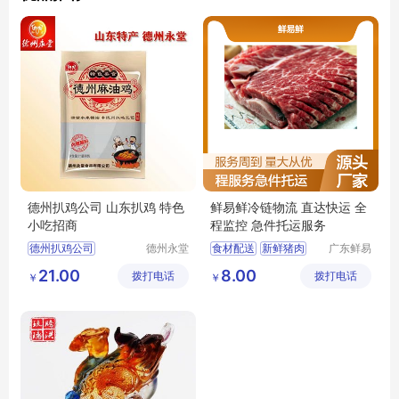
德州扒鸡公司 山东扒鸡 特色
鲜易鲜冷链物流 直达快运 全
小吃招商
程监控 急件托运服务
德州扒鸡公司
德州永堂
食材配送
新鲜猪肉
广东鲜易
食品有限
鲜供应链
德州扒鸡价格
新鲜猪肉配送
21.00
8.00
拨打电话
公司
拨打电话
管理有限
￥
￥
山东德州扒鸡
公司