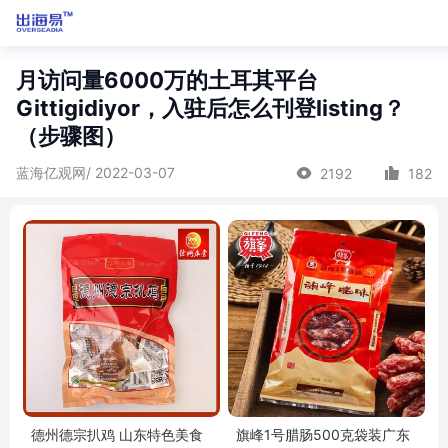
月访问量6000万的土耳其平台
Gittigidiyor，入驻后怎么刊登listing？
（步骤图）
蓝海亿观网/ 2022-03-07
2192
182
德州德宗扒鸡 山东特色美食
旗峰1号腊肠500克袋装广东