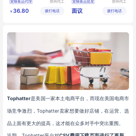
宠物食品代理
郑州代工
宠物食品批发
郑州代工
帮网络科
帮网络科
宠物食品批发
宠物食品定制
36.80
面议
拨打电话
技有限公
拨打电话
技有限公
￥
宠物食品加工
宠物食品招商
司
司
狗粮批发
狗粮代理
犬猫零食批发
犬猫采购
Tophatter
是美国一家本土电商平台，而现在美国电商市
Tophatter卖家想要做好店铺，在运营、选
场竞争激烈，
品上面有更大的提高，这才能在众多对手中突出重围。
Tophatter平台对
CSV费用下载页面进行了更新，
近期，