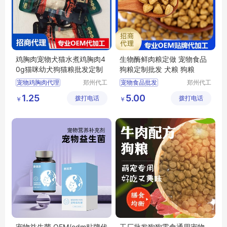
鸡胸肉宠物犬猫水煮鸡胸肉4
生物酶鲜肉粮定做 宠物食品
0g猫咪幼犬狗猫粮批发定制
狗粮定制批发 犬粮 狗粮
宠物鸡胸肉代理
郑州代工
宠物食品批发
郑州代工
帮网络科
帮网络科
猫粮代理
狗粮批发
狗粮定制
狗粮批发
1.25
5.00
拨打电话
技有限公
拨打电话
技有限公
￥
￥
宠物食品代理
鲜肉狗粮定做
司
司
宠物食品批发
鲜肉狗粮批发
宠物益生菌 OEM/odm贴牌代
工厂批发狗狗零食通用宠物