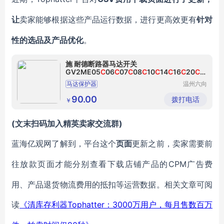
让
卖家能够根据这些产品运行数据，进行更高效更有
针对
性的选品及产品优化
。
施 耐德断路器马达开关
GV2ME05
C
06
C
07
C
08
C
10
C
14
C
16
C
20
C
2
1
C
22
C
马达保护器
温州六向
电气有限
公司
90.00
拨打电话
￥
(文末扫码加入精英卖家交流群)
蓝海亿观网了解到，平台这个
页面
更新之前，卖家需要前
CPM广告费
往放款页面才能分别查看下载店铺产品的
用、产品退货物流费用的抵扣等运营数据。相关文章可阅
读
Tophatter：3000万用户，每月售数百万
《清库存利器