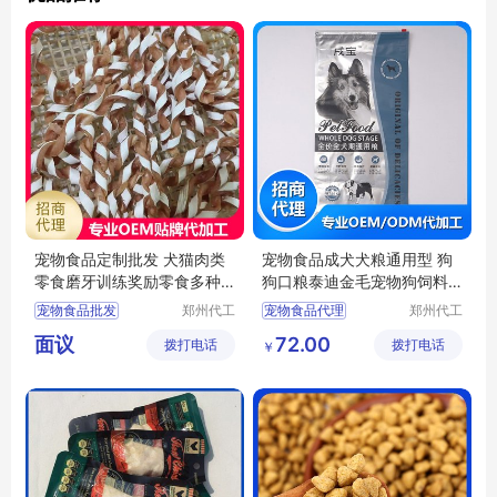
宠物食品定制批发 犬猫肉类
宠物食品成犬犬粮通用型 狗
零食磨牙训练奖励零食多种
狗口粮泰迪金毛宠物狗饲料
口味
批发
宠物食品批发
郑州代工
宠物食品代理
郑州代工
帮网络科
帮网络科
宠物食品采购
宠物食品批发
面议
72.00
拨打电话
技有限公
拨打电话
技有限公
￥
宠物食品贴牌
宠物食品加工
司
司
犬猫肉类零食批发
宠物食品定制
犬猫肉类零食代理
狗饲料批发