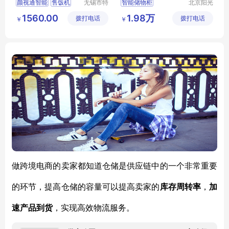
颜视通智能
售饭机
无锡市特
智能储物柜
北京阳光
达斯智能
欣鹏智能
餐饮管理系统
电子储物柜
1560.00
1.98万
拨打电话
科技有限
拨打电话
电子设备
￥
￥
机关食堂
对接开发HID
智能物料柜
公司
有限公司
联网储物柜
物料管理系统
做跨境电商的卖家都知道仓储是供应链中的一个非常重要
的环节，提高仓储的容量可以提高卖家的
库存周转率
，
加
速产品到货
，实现高效物流服务。