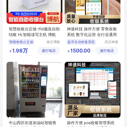
智慧收银台定做 rfid服装自助
神速科技 操作方便 零售收银
结账 HL智能读写主机 博航
系统 数字化运营 全行业通用
智能收银台定做
南京博航
超市自动收银系统
武汉神速
电子有限
科技有限
rfid服装自助结账
pos收银管理系统
1.98万
1500.00
拨打电话
公司
拨打电话
公司
￥
￥
自助服装店收银台
前台收银系统
服装智能收银台
生鲜店收银系统
智能结算台
称重打码一体机
中山西区街道加油站智能售
操作方便 pos收银管理系统