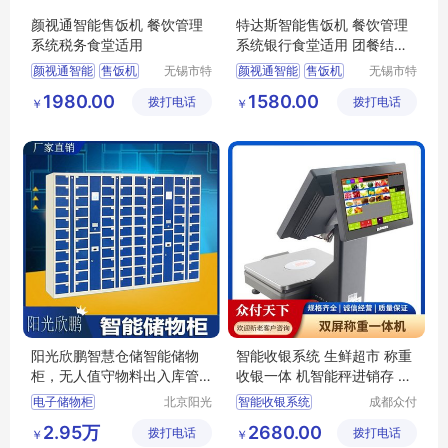
颜视通智能售饭机 餐饮管理
特达斯智能售饭机 餐饮管理
系统税务食堂适用
系统银行食堂适用 团餐结算
管理软件
颜视通智能
售饭机
无锡市特
颜视通智能
售饭机
无锡市特
达斯智能
达斯智能
餐饮管理系统
餐饮管理系统
1980.00
1580.00
拨打电话
科技有限
拨打电话
科技有限
￥
￥
税务食堂
内部食堂
银行食堂
内部食堂
公司
公司
阳光欣鹏智慧仓储智能储物
智能收银系统 生鲜超市 称重
柜，无人值守物料出入库管
收银一体 机智能秤进销存 会
理系统
员管理系统
电子储物柜
北京阳光
智能收银系统
成都众付
欣鹏智能
天下科技
智能储物柜
智能收银系统价格
2.95万
2680.00
拨打电话
电子设备
拨打电话
有限公司
￥
￥
智能物料柜
智能收银系统定制