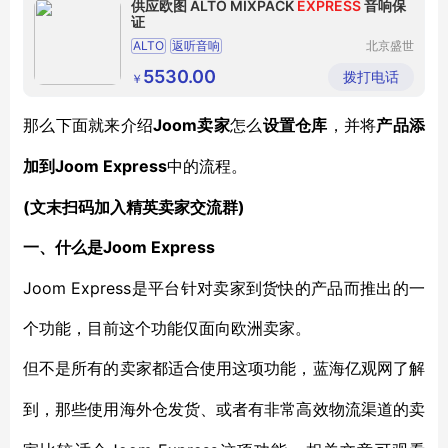
供应欧图 ALTO MIXPACK
EXPRESS
音响保
证
ALTO
返听音响
北京盛世
音盟电子
科技有限
5530.00
拨打电话
￥
公司
Joom卖家
那么下面就来介绍
怎么
设置仓库
，并将
产品添
Joom Express
加到
中的流程。
(文末扫码加入精英卖家交流群)
Joom Express
一、什么是
Joom Express是平台针对卖家到货快的产品而推出的一
个功能，目前这个功能仅面向欧洲卖家。
但不是所有的卖家都适合使用这项功能，蓝海亿观网了解
到，那些使用海外仓发货、或者有非常高效物流渠道的卖