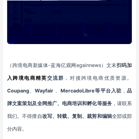
-蓝海亿观网egainnews）文末
（跨境电商新媒体
扫码
加
入
跨境电商精英
交流群
，对接跨境电商优质资源。
Coupang
Wayfair
MercadoLibre等平台入驻
、
、
，
品
牌文案策划及全网推广、电商培训和孵化等服务
，请联系
我们。不得擅自
改写、转载、复制、裁剪和编辑
全部或部
分内容。