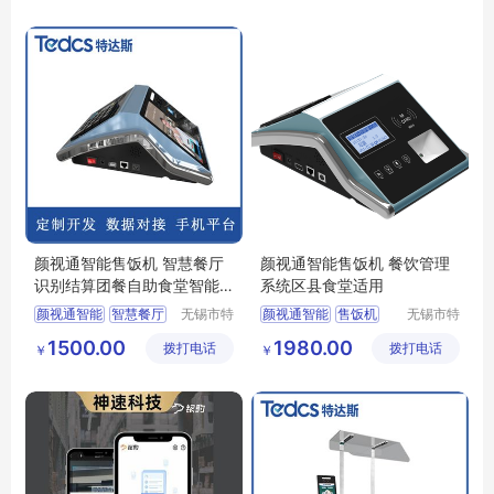
有限公司
物料管理系统
智能柜
智能收银系统厂家
智能收银系统批发
颜视通智能售饭机 智慧餐厅
颜视通智能售饭机 餐饮管理
识别结算团餐自助食堂智能
系统区县食堂适用
消费结算系统
颜视通智能
智慧餐厅
无锡市特
颜视通智能
售饭机
无锡市特
达斯智能
达斯智能
识别结算
食堂系统
餐饮管理系统
1500.00
1980.00
拨打电话
科技有限
拨打电话
科技有限
￥
￥
结算系统
区县食堂
内部食堂
公司
公司