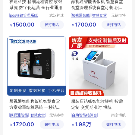
神速科技 精细流程管控 收银
颜视通智能售饭机 智慧食堂
系统 数字化运营 全行业通用
食堂管理系统食堂订餐 职工
食堂智能系统
pos收银管理系统
武汉神速
颜视通智能
智慧食堂
无锡市特
科技有限
达斯智能
超市收银管理系统
食堂管理系统
1500.00
1700.00
拨打电话
公司
拨打电话
科技有限
￥
￥
前厅收银系统
食堂订餐
智能系统
公司
生鲜店收银系统
称重打码一体机
颜视通智能售饭机智慧食堂
服装店结账智能收银机 按需
方案称重结算系统 一秒结算
定制 交货期准时 博航
无感支付系统
颜视通智能
智慧食堂
无锡市特
自助智能结算台
南京博航
达斯智能
电子有限
结算系统
无感支付
自助服装店收银系统
1720.00
1.98万
拨打电话
科技有限
拨打电话
公司
￥
￥
售饭机
智能自助收银台
公司
智能识别一体收银台