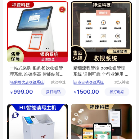
全新智能识别收银台
一站式采购 银豹餐饮收银管
精细流程管控 pos收银管理
理系统 准确率高 智能结算支
系统 识别可靠 全行业通用 神
付 神速
速科技
银豹餐饮店收银系统
武汉神速
超市自动收银系统
武汉神速
科技有限
科技有限
银豹电脑收银系统
pos收银管理系统
999.00
1500.00
拨打电话
公司
拨打电话
公司
￥
￥
银豹餐饮收银管理系统
超市收银管理系统
银豹超市自动收银系统
pos收银机系统
银豹收银系统厂家
社区便利店收银系统