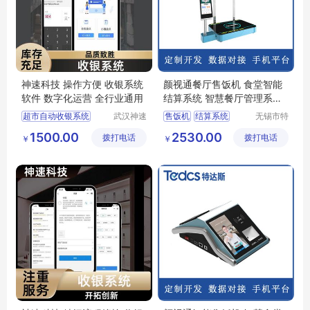
神速科技 操作方便 收银系统
颜视通餐厅售饭机 食堂智能
软件 数字化运营 全行业通用
结算系统 智慧餐厅管理系统
称重结算台
超市自动收银系统
武汉神速
售饭机
结算系统
无锡市特
科技有限
达斯智能
pos收银管理系统
智慧餐厅
管理系统
1500.00
2530.00
拨打电话
公司
拨打电话
科技有限
￥
￥
超市收银管理系统
称重结算台
公司
前厅收银系统
收银系统