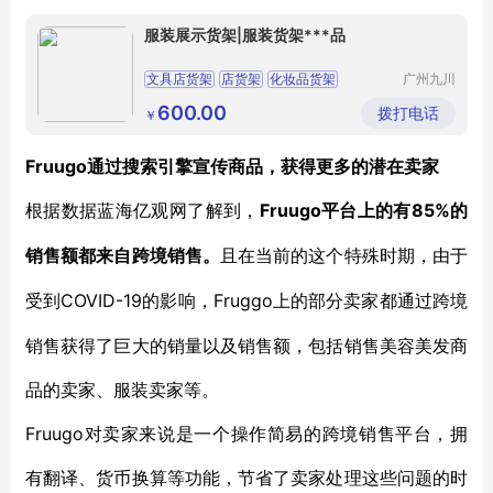
服装展示货架|服装货架***品
文具店货架
店货架
化妆品货架
广州九川
货架有限
公司
600.00
拨打电话
￥
Fruugo通过搜索引擎宣传商品，获得更多的潜在卖家
Fruugo平台上的有85%的
根据数据蓝海亿观网了解到，
销售额都来自跨境销售。
且在当前的这个特殊时期，由于
COVID-19的影响，Fruggo上的部分卖家都通过跨境
受到
销售获得了巨大的销量以及销售额，包括销售美容美发商
品的卖家、服装卖家等。
Fruugo对卖家来说是一个操作简易的跨境销售平台，拥
有翻译、货币换算等功能，节省了卖家处理这些问题的时